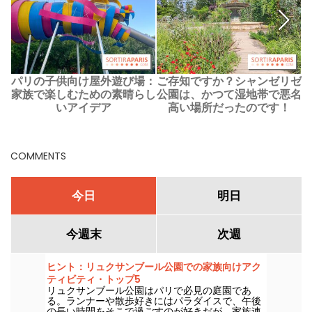
パリの子供向け屋外遊び場：
ご存知ですか？シャンゼリゼ
家族で楽しむための素晴らし
公園は、かつて湿地帯で悪名
いアイデア
高い場所だったのです！
COMMENTS
今日
明日
今週末
次週
ヒント：リュクサンブール公園での家族向けアク
ティビティ・トップ5
リュクサンブール公園はパリで必見の庭園であ
る。ランナーや散歩好きにはパラダイスで、午後
の長い時間をそこで過ごすのが好きだが、家族連