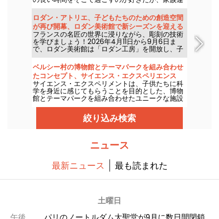
れにも人気のスポットである。
ロダン・アトリエ、子どもたちのための創造空間
が再び開幕、ロダン美術館で新シーズンを迎える
フランスの名匠の世界に浸りながら、彫刻の技術
を学びましょう！2026年4月11日から9月6日ま
で、ロダン美術館は「ロダン工房」を開放し、子
どもたちに彫刻の面白さを伝えます。この2026年
シーズンの新しい見どころもお見逃しなく。
ベルシー村の博物館とテーマパークを組み合わせ
たコンセプト、サイエンス・エクスペリエンス
サイエンス・エクスペリメントは、子供たちに科
学を身近に感じてもらうことを目的とした、博物
館とテーマパークを組み合わせたユニークな施設
です。科学実験、バーチャル・リアリティ、ビデ
オ・マッピング......子どもたちが科学の内側から体
絞り込み検索
験することで、科学に興味を持ってもらうための
最新技術がすべて揃っている。
ニュース
最新ニュース
最も読まれた
土曜日
午後
パリのノートルダム大聖堂が9月に数日間閉鎖