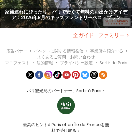
家族連れにぴったり、パリで安くて無料のお出かけアイデ
ア：2026年8月のキッズフレンドリーベストプラン
全ガイド : ファミリー >
広告バナー
•
イベントに関する情報発信
•
事業所を紹介する
•
よくあるご質問・お問い合わせ
マニフェスト
•
法的情報
•
プライバシー設定
•
Sortir de Paris
パリ観光局のパートナー、Sortir à Paris：
最高のヒントà Paris et en Île de Franceを無
料で受け取る：