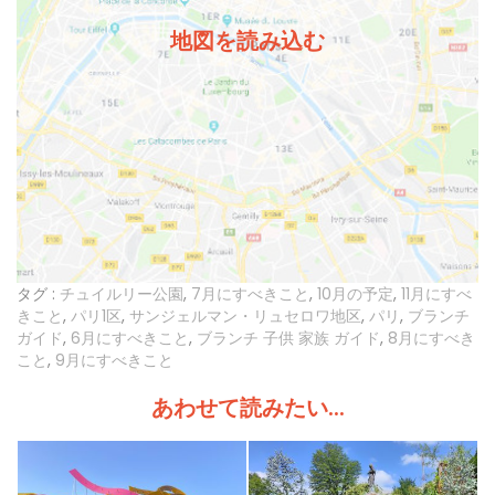
地図を読み込む
タグ :
チュイルリー公園
,
7月にすべきこと
,
10月の予定
,
11月にすべ
きこと
,
パリ1区
,
サンジェルマン・リュセロワ地区
,
パリ
,
ブランチ
ガイド
,
6月にすべきこと
,
ブランチ 子供 家族 ガイド
,
8月にすべき
こと
,
9月にすべきこと
あわせて読みたい...