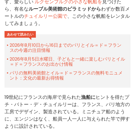
す、愛らしい
ルクセンブルクの小さな帆船を
見つけた
ら、有名な
ルーブル美術館のピラミッドから
わずか数百メ
ートルの
チュイルリー公園で
、この小さな帆船をレンタル
してみましょう。
あわせて読みたい
2026年8月10日から16日までのパリとイル＝ド＝フラン
スの今週の注目情報
2026年8月5日水曜日、子どもと一緒に楽しむパリとイル
＝ド＝フランスのお出かけ情報
パリの無料美術館とイル＝ド＝フランスの無料モニュメ
ント：文化の最新お得情報
19世紀にフランスの海岸で見られた
漁船に
ヒントを得たプ
チ・バトー・デ・チュイルリーは、フランス、パリ地方の
工房でデザイン、製造されている。ミニチュア船のよう
に、エンジンはなく、船員一人一人に与えられた竿で押す
ように設計されている。