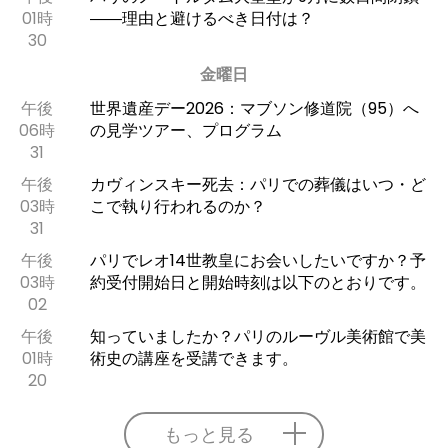
01時
――理由と避けるべき日付は？
30
金曜日
午後
世界遺産デー2026：マブソン修道院（95）へ
06時
の見学ツアー、プログラム
31
午後
カヴィンスキー死去：パリでの葬儀はいつ・ど
03時
こで執り行われるのか？
31
午後
パリでレオ14世教皇にお会いしたいですか？予
03時
約受付開始日と開始時刻は以下のとおりです。
02
午後
知っていましたか？パリのルーヴル美術館で美
01時
術史の講座を受講できます。
20
もっと見る