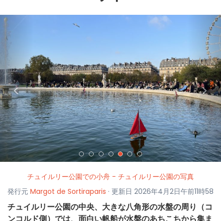
<
>
チュイルリー公園での小舟 - チュイルリー公園の写真
発行元
Margot de Sortiraparis
· 更新日 2026年4月2日午前11時58
チュイルリー公園の中央、大きな八角形の水盤の周り（コ
ンコルド側）では、面白い帆船が水盤のあちこちから集ま