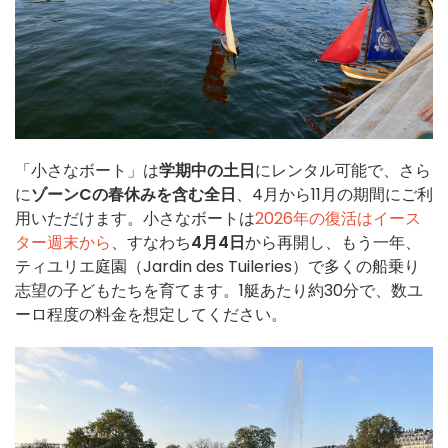
「小さなボート」は
学期中の土日
にレンタル可能で、さら
に
ゾーンCの春休みを含む全日
、4月から11月の期間にご利
用いただけます。小さなボートは
2026年の復活はイース
ター週末から
、すなわち
4月4日
から再開し、もう一年、
ティユリエ庭園（Jardin des Tuileries）で多くの船乗り
志望の子どもたちを育てます。1艇あたり約30分で、数ユ
ーロ程度の料金を想定してください。