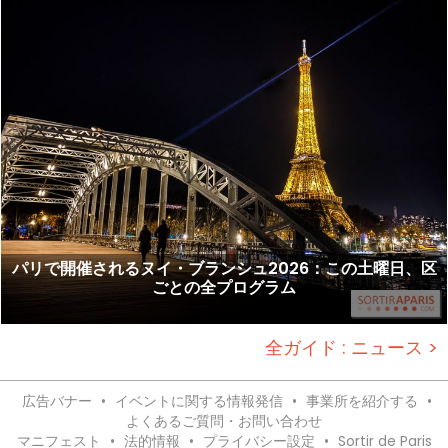
パリで開催されるヌイ・ブランシュ2026：この土曜日、区
ごとの全プログラム
全ガイド : ニュース >
広告バナー
•
イベントに関する情報発信
•
事業所を紹介する
•
よくあるご質問・お問い合わせ
マニフェスト
•
法的情報
•
プライバシー設定
•
Sortir de Paris