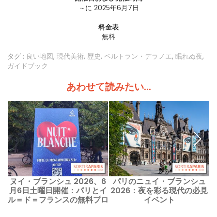
～に 2025年6月7日
料金表
無料
タグ :
良い地図
,
現代美術
,
歴史
,
ベルトラン・デラノエ
,
眠れぬ夜
,
ガイドブック
あわせて読みたい...
ヌイ・ブランシュ 2026、6
パリのニュイ・ブランシュ
月6日土曜日開催：パリとイ
2026：夜を彩る現代の必見
ル＝ド＝フランスの無料プロ
イベント
グラム