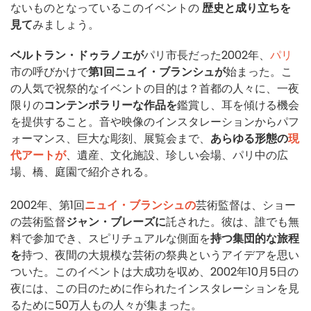
ないものとなっているこのイベントの
歴史と成り立ちを
見て
みましょう。
ベルトラン・ドゥラノエが
パリ市長だった2002年、
パリ
市の呼びかけで
第1回ニュイ・ブランシュが
始まった。こ
の人気で祝祭的なイベントの目的は？首都の人々に、一夜
限りの
コンテンポラリーな作品を
鑑賞し、耳を傾ける機会
を提供すること。音や映像のインスタレーションからパフ
ォーマンス、巨大な彫刻、展覧会まで、
あらゆる形態の
現
代アートが
、遺産、文化施設、珍しい会場、パリ中の広
場、橋、庭園で紹介される。
2002年、第1回
ニュイ・ブランシュの
芸術監督は、ショー
の芸術監督
ジャン・ブレーズに
託された。彼は、誰でも無
料で参加でき、スピリチュアルな側面を
持つ集団的な旅程
を
持つ、夜間の大規模な芸術の祭典というアイデアを思い
ついた。このイベントは大成功を収め、2002年10月5日の
夜には、この日のために作られたインスタレーションを見
るために50万人もの人々が集まった。