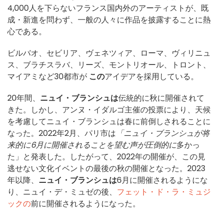
4,000人を下らないフランス国内外のアーティストが、既
成・新進を問わず、一般の人々に作品を披露することに熱
心である。
ビルバオ、セビリア、ヴェネツィア、ローマ、ヴィリニュ
ス、ブラチスラバ、リーズ、モントリオール、トロント、
マイアミなど30都市が
この
アイデアを採用している。
20年間、
ニュイ・ブランシュは
伝統的に秋に開催されて
きた。しかし、アンヌ・イダルゴ主催の投票により、天候
を考慮してニュイ・ブランシュは春に前倒しされることに
なった。2022年2月、パリ市は
「ニュイ・ブランシュが将
来的に6月に開催されることを望む声が圧倒的に
多かっ
た」と発表した。したがって、2022年の開催が、この見
逃せない文化イベントの最後の秋の開催となった。2023
年以降、
ニュイ・ブランシュは
6月に開催されるようにな
り、ニュイ・デ・ミュゼの後、
フェット・ド・ラ・ミュジ
ックの
前に開催されるようになった。