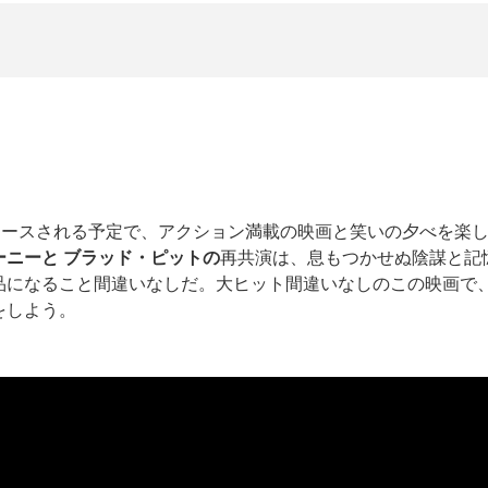
V+でリリースされる予定で、アクション満載の映画と笑いの夕べを楽
ーニーと
ブラッド・ピットの
再共演は、息もつかせぬ陰謀と記
品になること間違いなしだ。大ヒット間違いなしのこの映画で、
をしよう。
：