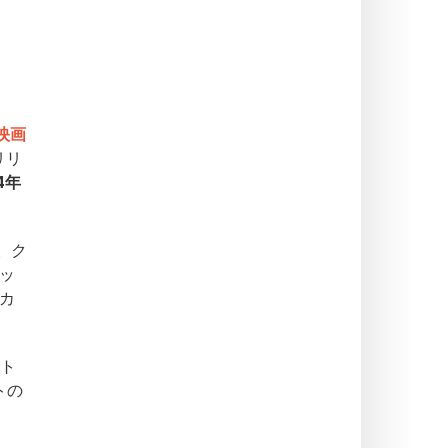
映画
リリ
4年
。ク
ッ
カ
ト
トの