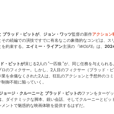
と
ブラッド・ピットが
、
ジョン・ワッツ
監督の新作
アクション
とその続編での演技ですでに有名なこの象徴的なコンビは、ス
とを約束する。
エイミー・ライアン
主演の
『WOLFS
』は、
202
ド・ピットが
演じる2人の "一匹狼 "が、同じ任務を与えられる
プロのフィクサー。しかし、2人目のフィクサー（ブラッド・ピ
作業を余儀なくされた2人は、狂乱のアクションと予想外のコミ
が制御不能に陥っていく。
ジョージ・クルーニーと
ブラッド・ピットの
ファンをターゲッ
は、ダイナミックな脚本、鋭い会話、そしてクルーニーとピッ
ンメントで魅惑的な映画体験を提供するはずだ。