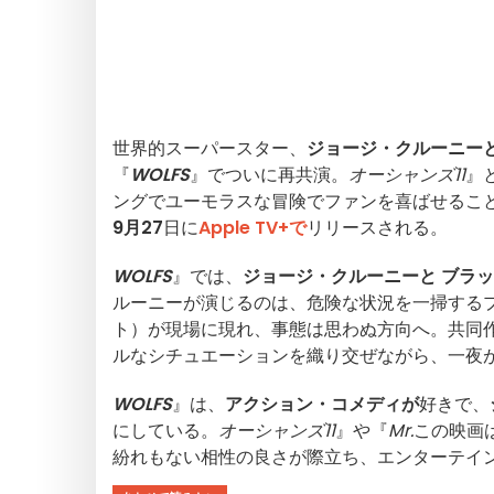
世界的スーパースター、
ジョージ・クルーニー
『
WOLFS
』でついに再共演。
オーシャンズ11
』
ングでユーモラスな冒険でファンを喜ばせるこ
9月27
日に
Apple TV+で
リリースされる。
WOLFS
』では、
ジョージ・クルーニーと
ブラッ
ルーニーが演じるのは、危険な状況を一掃する
ト）が現場に現れ、事態は思わぬ方向へ。共同
ルなシチュエーションを織り交ぜながら、一夜
WOLFS
』は、
アクション・コメディが
好きで、
にしている。
オーシャンズ11
』や『
Mr.
この映画
紛れもない相性の良さが際立ち、エンターテイ