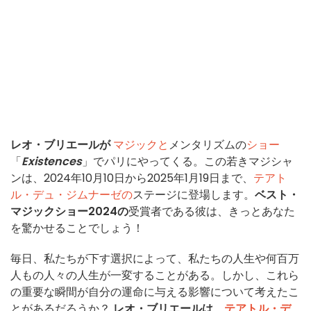
レオ・ブリエールが
マジックと
メンタリズムの
ショー
「
Existences
」でパリにやってくる。この若きマジシャ
ンは、2024年10月10日から2025年1月19日まで、
テアト
ル・デュ・ジムナーゼの
ステージに登場します。
ベスト・
マジックショー2024の
受賞者である彼は、きっとあなた
を驚かせることでしょう！
毎日、私たちが下す選択によって、私たちの人生や何百万
人もの人々の人生が一変することがある。しかし、これら
の重要な瞬間が自分の運命に与える影響について考えたこ
とがあるだろうか？
レオ・ブリエールは
、
テアトル・デ