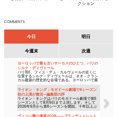
クション
d
COMMENTS
今日
明日
今週末
次週
ヨーロッパで最も古いサーカスのひとつ、パリの
シルク・ディヴェール
パリ11区、フィユ・デュ・カルヴェールの近くに
位置するシルク・ディヴェールは、ネオ・クラシ
カル建築の歴史的な会場である。ヨーロッパで最
も古い常設サーカスのひとつで、家族連れを楽し
ませるサーカス芸術を披露し続けている。
ライオン・キング：モガドール劇場で6シーズン
目の上演が復活—編集部の評
ライオン・キングはパリのモガドール劇場で第5
シーズンとして8月9日まで上演します。そして
2026年9月から第6シーズンを開始。十年以上ぶ
りとなるこのパリの劇場での公演再開です。現地
で観てきました。詳報します！
ヴィコム卿の遺産2026――ブランディ＝レ＝ト