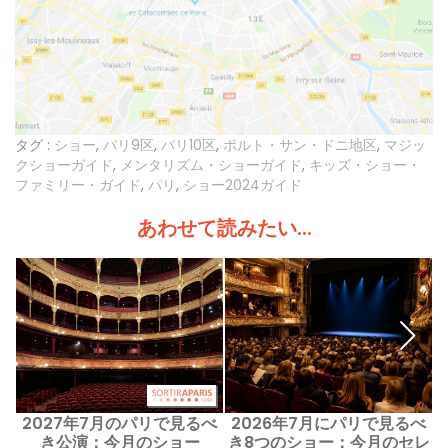
タグ :
ショー
,
パリ9区
,
パリ10区
,
ポルト・サン・ドニ地区
,
マジッ
クショーガイド
,
メンタリズム・ショーガイド
,
キッズ・ショー・
ファミリー・ガイド
,
パリ
,
ショー2024ガイド
あわせて読みたい...
2027年7月のパリで見るべ
2026年7月にパリで見るべ
き公演：今月のショー
き8つのショー：今月のセレ
j