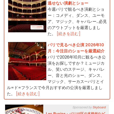
逃せない演劇とショー
今週パリで観るべき演劇とショ
ー：コメディ、ダンス、ユーモ
ア、マジック、キャバレー…必見
のアウトプットを厳選しまし
た。
[続きを読む]
パリで見るべき公演 2026年10
月：今注目のショーを厳選紹介
パリで2026年10月に観るべき公
演をお探しですか？ミュージカ
ル、笑いのステージ、キャバレ
ー、音と光のショー、ダンス、
マジック、サーカス—パリとイ
ル=ド=フランスで今月おすすめの公演を厳選しまし
た。
[続きを読む]