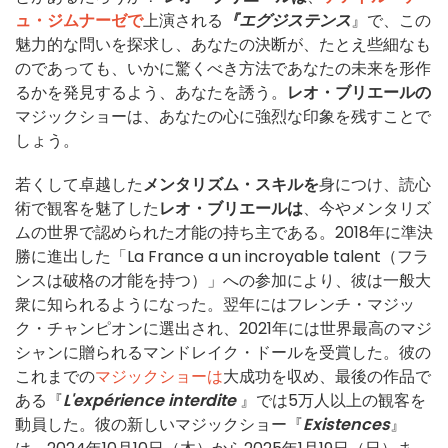
ュ・ジムナーゼで
上演される
『エグジステンス
』で、この
魅力的な問いを探求し、あなたの決断が、たとえ些細なも
のであっても、いかに驚くべき方法であなたの未来を形作
るかを発見するよう、あなたを誘う。
レオ・ブリエールの
マジックショーは、あなたの心に強烈な印象を残すことで
しょう。
若くして卓越した
メンタリズム・スキルを
身につけ、読心
術で観客を魅了した
レオ・ブリエールは
、今やメンタリズ
ムの世界で認められた才能の持ち主である。2018年に準決
勝に進出した「La France a un incroyable talent（フラ
ンスは破格の才能を持つ）」への参加により、彼は一般大
衆に知られるようになった。翌年にはフレンチ・マジッ
ク・チャンピオンに選出され、2021年には世界最高のマジ
シャンに贈られるマンドレイク・ドールを受賞した。彼の
これまでの
マジックショーは
大成功を収め、最後の作品で
ある『
L'expérience interdite
』では5万人以上の観客を
動員した。彼の新しいマジックショー『
Existences
』