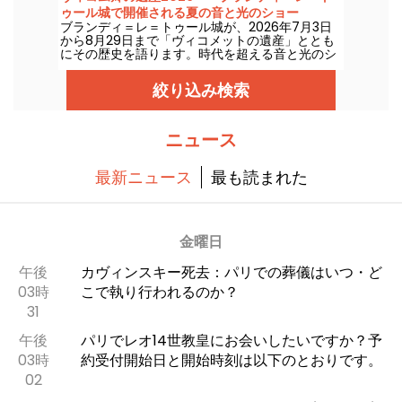
ゥール城で開催される夏の音と光のショー
ブランディ＝レ＝トゥール城が、2026年7月3日
から8月29日まで「ヴィコメットの遺産」ととも
にその歴史を語ります。時代を超える音と光のシ
ョーで、この中世の城を新たに発見してくださ
い。私たちはその魅力を取材してきました。ここ
絞り込み検索
では、その一部をご紹介します。
ニュース
最新ニュース
最も読まれた
金曜日
午後
カヴィンスキー死去：パリでの葬儀はいつ・ど
03時
こで執り行われるのか？
31
午後
パリでレオ14世教皇にお会いしたいですか？予
03時
約受付開始日と開始時刻は以下のとおりです。
02