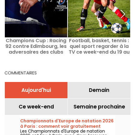
Champions Cup : Racing
Football, basket, tennis :
D
92 contre Edimbourg, les
quel sport regarder à la
r
adversaires des clubs
TV ce week-end du 19 au
français
21 février
COMMENTAIRES
Aujourd'hui
Demain
Ce week-end
Semaine prochaine
Championnats d'Europe de natation 2026
à Paris : comment voir gratuitement
Les Championnats d'Europe de natation
certaines épreuves ?