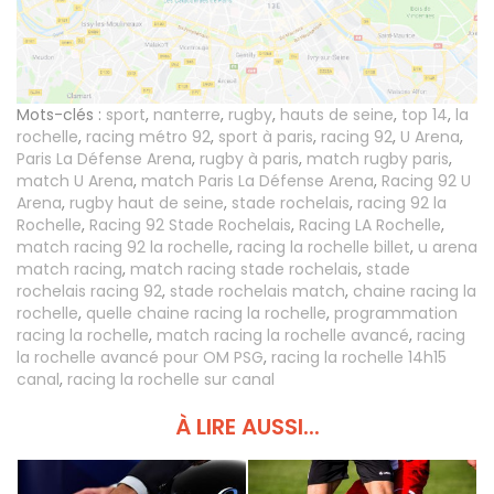
Mots-clés :
sport
,
nanterre
,
rugby
,
hauts de seine
,
top 14
,
la
rochelle
,
racing métro 92
,
sport à paris
,
racing 92
,
U Arena
,
Paris La Défense Arena
,
rugby à paris
,
match rugby paris
,
match U Arena
,
match Paris La Défense Arena
,
Racing 92 U
Arena
,
rugby haut de seine
,
stade rochelais
,
racing 92 la
Rochelle
,
Racing 92 Stade Rochelais
,
Racing LA Rochelle
,
match racing 92 la rochelle
,
racing la rochelle billet
,
u arena
match racing
,
match racing stade rochelais
,
stade
rochelais racing 92
,
stade rochelais match
,
chaine racing la
rochelle
,
quelle chaine racing la rochelle
,
programmation
racing la rochelle
,
match racing la rochelle avancé
,
racing
la rochelle avancé pour OM PSG
,
racing la rochelle 14h15
canal
,
racing la rochelle sur canal
À LIRE AUSSI...