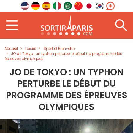
Accueil
Loisirs
Sport et Bien-être
JO de Tokyo : un typhon perturbe le début du programme des
épreuves olympiques
JO DE TOKYO : UN TYPHON
PERTURBE LE DÉBUT DU
PROGRAMME DES ÉPREUVES
OLYMPIQUES