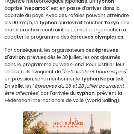
l'Agence météorologique japonaise, un
typhon
baptisé "
Nepartak
" est en passe d'arriver dans la
capitale du pays. Avec des rafales pouvant atteindre
les 90 km/h, le
typhon
qui devrait toucher
Tokyo
d'ici
mardi prochain contraint le comité d'organisation à
adapter le programme des
épreuves olympiques
.
Par conséquent, les organisateurs des
épreuves
d'aviron
, prévues dès le 30 juillet, les ont ajournés
dans le programme du week-end. Pour justifier leur
décision, ils évoquent de "
forts vents et bourrasques
"
en prévision, sans mentionner le
typhon Nepartak
.
En
voile
, les "
épreuves du 26 et 28 juillet pourraient
être affectées
" par l'arrivée du
typhon
, prévient la
Fédération internationale de voile (World Sailing).