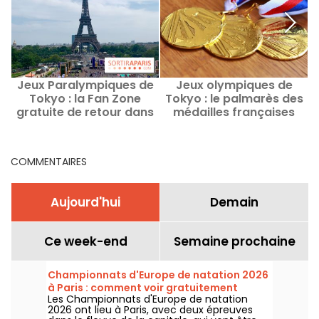
Jeux Paralympiques de
Jeux olympiques de
Tokyo : la Fan Zone
Tokyo : le palmarès des
gratuite de retour dans
médailles françaises
les jardins du Trocadéro
à Paris
COMMENTAIRES
Aujourd'hui
Demain
Ce week-end
Semaine prochaine
Championnats d'Europe de natation 2026
à Paris : comment voir gratuitement
Les Championnats d'Europe de natation
certaines épreuves ?
2026 ont lieu à Paris, avec deux épreuves