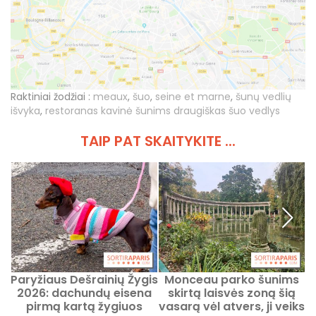
Raktiniai žodžiai :
meaux
,
šuo
,
seine et marne
,
šunų vedlių
išvyka
,
restoranas kavinė šunims draugiškas šuo vedlys
TAIP PAT SKAITYKITE ...
Paryžiaus Dešrainių Žygis
Monceau parko šunims
2026: dachundų eisena
skirtą laisvės zoną šią
pirmą kartą žygiuos
vasarą vėl atvers, ji veiks