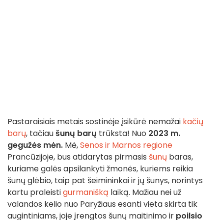
Pastaraisiais metais sostinėje įsikūrė nemažai
kačių
barų
, tačiau
šunų barų
trūksta! Nuo
2023 m.
gegužės mėn.
Mė,
Senos ir Marnos regione
Prancūzijoje, bus atidarytas pirmasis
šunų
baras,
kuriame galės apsilankyti žmonės, kuriems reikia
šunų glėbio, taip pat šeimininkai ir jų šunys, norintys
kartu praleisti
gurmanišką
laiką. Mažiau nei už
valandos kelio nuo Paryžiaus esanti vieta skirta tik
augintiniams, joje įrengtos šunų maitinimo ir
poilsio