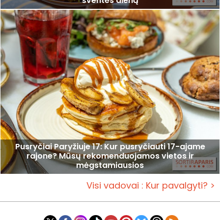
šventės dieną
Pusryčiai Paryžiuje 17: Kur pusryčiauti 17-ajame
rajone? Mūsų rekomenduojamos vietos ir
mėgstamiausios
Visi vadovai : Kur pavalgyti? >