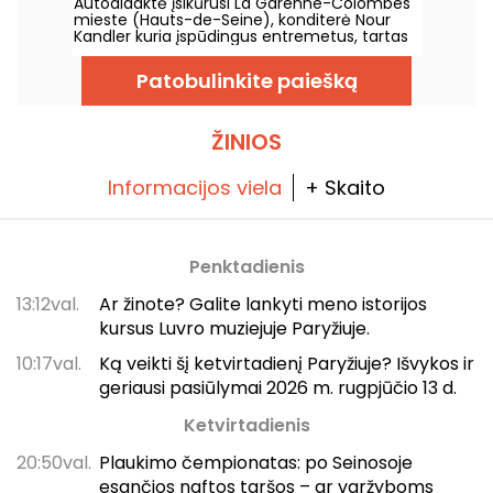
Autodidaktė įsikūrusi La Garenne-Colombes
Paryžių, ir jos dirbtuvės
mieste (Hauts-de-Seine), konditerė Nour
Kandler kuria įspūdingus entremetus, tartas
ir flanėlius – viską visiškai namų gamybos,
užsakyti pagal poreikius. Išbandėme jos
Patobulinkite paiešką
naują vaisinę vasaros kolekciją 2026 metų
vasarai ir kviečiame jus ją pažinti.
ŽINIOS
Informacijos viela
+ Skaito
Penktadienis
13:12val.
Ar žinote? Galite lankyti meno istorijos
kursus Luvro muziejuje Paryžiuje.
10:17val.
Ką veikti šį ketvirtadienį Paryžiuje? Išvykos ir
geriausi pasiūlymai 2026 m. rugpjūčio 13 d.
Ketvirtadienis
20:50val.
Plaukimo čempionatas: po Seinosoje
esančios naftos taršos – ar varžyboms