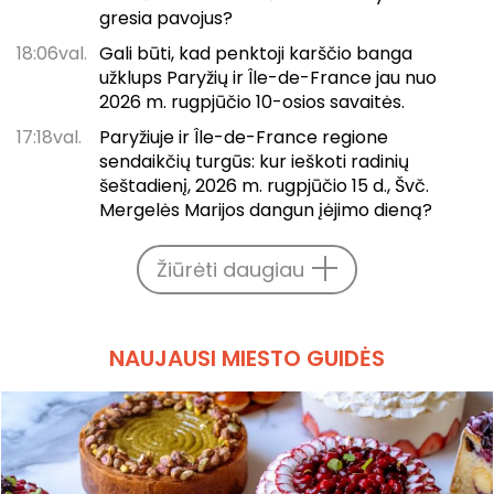
gresia pavojus?
18:06val.
Gali būti, kad penktoji karščio banga
užklups Paryžių ir Île-de-France jau nuo
2026 m. rugpjūčio 10-osios savaitės.
17:18val.
Paryžiuje ir Île-de-France regione
sendaikčių turgūs: kur ieškoti radinių
šeštadienį, 2026 m. rugpjūčio 15 d., Švč.
Mergelės Marijos dangun įėjimo dieną?
Žiūrėti daugiau
NAUJAUSI MIESTO GUIDĖS