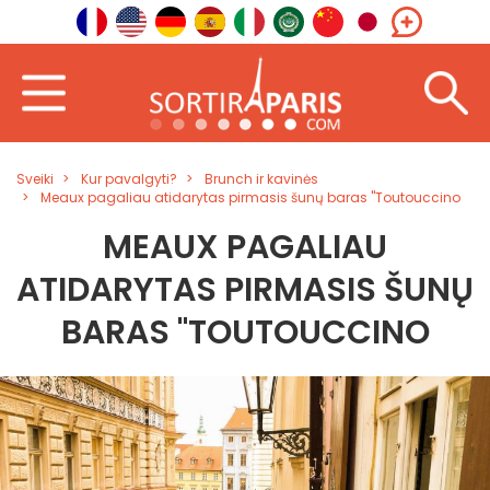
Sveiki
Kur pavalgyti?
Brunch ir kavinės
Meaux pagaliau atidarytas pirmasis šunų baras "Toutouccino
MEAUX PAGALIAU
ATIDARYTAS PIRMASIS ŠUNŲ
BARAS "TOUTOUCCINO