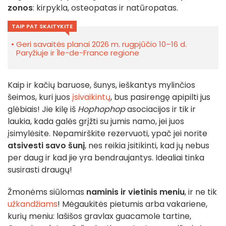
zonos
: kirpykla, osteopatas ir natūropatas.
TAIP PAT SKAITYKITE
Geri savaitės planai 2026 m. rugpjūčio 10–16 d.
Paryžiuje ir Île-de-France regione
Kaip ir kačių baruose, šunys, ieškantys mylinčios
šeimos, kuri juos
įsivaikintų
, bus pasirengę apipilti jus
glėbiais! Jie kilę iš
Hophophop
asociacijos ir tik ir
laukia, kada galės grįžti su jumis namo, jei juos
įsimylėsite. Nepamirškite rezervuoti, ypač jei norite
atsivesti savo šunį
, nes reikia įsitikinti, kad jų nebus
per daug ir kad jie yra bendraujantys. Idealiai tinka
susirasti draugų!
Žmonėms siūlomas
naminis ir vietinis meniu
, ir ne tik
užkandžiams
! Mėgaukitės pietumis arba vakariene,
kurių meniu: lašišos gravlax guacamole tartine,