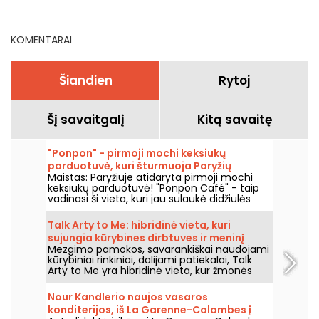
Champs-Élysées!
iki 2026 m. spalio.
KOMENTARAI
Šiandien
Rytoj
Šį savaitgalį
Kitą savaitę
"Ponpon" - pirmoji mochi keksiukų
parduotuvė, kuri šturmuoja Paryžių
Maistas: Paryžiuje atidaryta pirmoji mochi
keksiukų parduotuvė! "Ponpon Café" - taip
vadinasi ši vieta, kuri jau sulaukė didžiulės
sėkmės ir traukia visą Paryžių. Mes ją
išbandėme ir mums labai patinka!
Talk Arty to Me: hibridinė vieta, kuri
sujungia kūrybines dirbtuves ir meninį
Mezgimo pamokos, savarankiškai naudojami
restoraną Marė.
kūrybiniai rinkiniai, dalijami patiekalai, Talk
Arty to Me yra hibridinė vieta, kur žmonės
ateina tiek kurti, tiek mėgautis skanėstais,
tarp dailės dirbtuvių ir atsipalaidavusio
Nour Kandlerio naujos vasaros
sezoniško restorano.
konditerijos, iš La Garenne-Colombes į