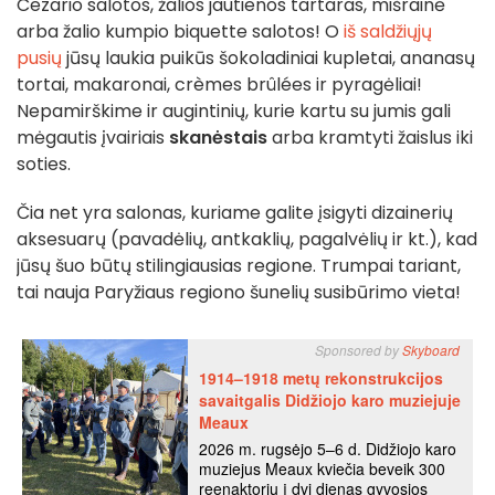
Cezario salotos, žalios jautienos tartaras, mišrainė
arba žalio kumpio biquette salotos! O
iš saldžiųjų
pusių
jūsų laukia puikūs šokoladiniai kupletai, ananasų
tortai, makaronai, crèmes brûlées ir pyragėliai!
Nepamirškime ir augintinių, kurie kartu su jumis gali
mėgautis įvairiais
skanėstais
arba kramtyti žaislus iki
soties.
Čia net yra salonas, kuriame galite įsigyti dizainerių
aksesuarų (pavadėlių, antkaklių, pagalvėlių ir kt.), kad
jūsų šuo būtų stilingiausias regione. Trumpai tariant,
tai nauja Paryžiaus regiono šunelių susibūrimo vieta!