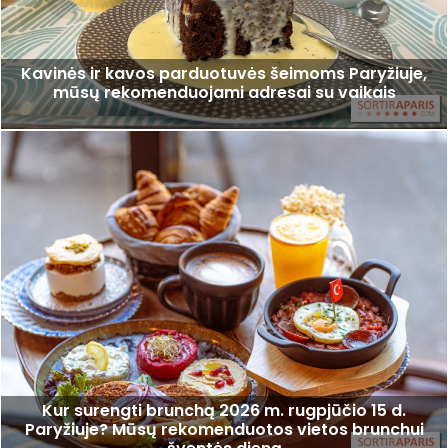
Kavinės ir kavos parduotuvės šeimoms Paryžiuje,
mūsų rekomenduojami adresai su vaikais
Kur surengti brunchą 2026 m. rugpjūčio 15 d.
Paryžiuje? Mūsų rekomenduotos vietos brunchui