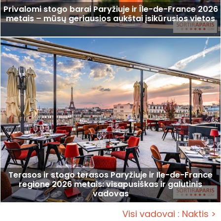
Privalomi stogo barai Paryžiuje ir Île-de-France 2026
metais – mūsų geriausios aukštai įsikūrusios vietos
Terasos ir stogo terasos Paryžiuje ir Ile-de-France
regione 2026 metais: visapusiškas ir galutinis
vadovas
Visi vadovai : Naktis >