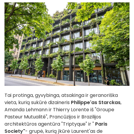
Tai protinga, gyvybinga, atsakinga ir geranoriška
vieta, kurią sukūrė dizaineris
Philippe'as Starckas
,
Amanda Lehmann ir Thierry Lorente iš "Groupe
Pasteur Mutualité", Prancūzijos ir Brazilijos
architektūros agentūra "Triptyque" ir "
Paris
Society"
- grupė, kurią įkūrė Laurent'as de