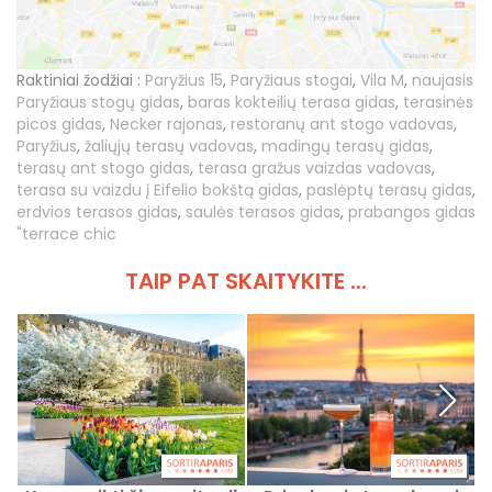
Raktiniai žodžiai :
Paryžius 15
,
Paryžiaus stogai
,
Vila M
,
naujasis
Paryžiaus stogų gidas
,
baras kokteilių terasa gidas
,
terasinės
picos gidas
,
Necker rajonas
,
restoranų ant stogo vadovas
,
Paryžius
,
žaliųjų terasų vadovas
,
madingų terasų gidas
,
terasų ant stogo gidas
,
terasa gražus vaizdas vadovas
,
terasa su vaizdu į Eifelio bokštą gidas
,
paslėptų terasų gidas
,
erdvios terasos gidas
,
saulės terasos gidas
,
prabangos gidas
"terrace chic
TAIP PAT SKAITYKITE ...