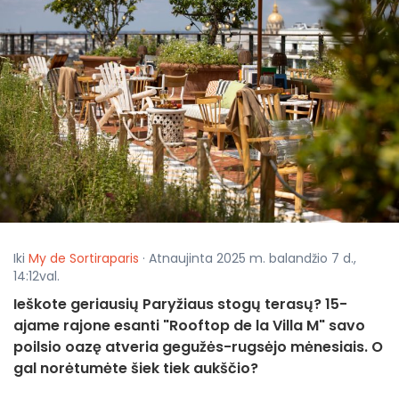
Iki
My de Sortiraparis
· Atnaujinta 2025 m. balandžio 7 d.,
14:12val.
Ieškote geriausių Paryžiaus stogų terasų? 15-
ajame rajone esanti "Rooftop de la Villa M" savo
poilsio oazę atveria gegužės-rugsėjo mėnesiais. O
gal norėtumėte šiek tiek aukščio?