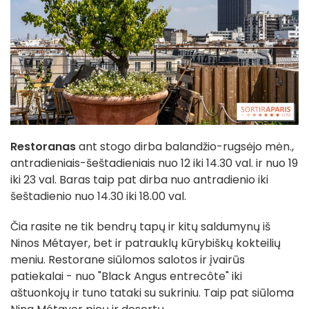
Restoranas
ant stogo dirba balandžio-rugsėjo mėn.,
antradieniais-šeštadieniais nuo 12 iki 14.30 val. ir nuo 19
iki 23 val. Baras taip pat dirba nuo antradienio iki
šeštadienio nuo 14.30 iki 18.00 val.
Čia rasite ne tik bendrų tapų ir kitų saldumynų iš
Ninos Métayer, bet ir patrauklų kūrybiškų kokteilių
meniu. Restorane siūlomos salotos ir įvairūs
patiekalai - nuo "Black Angus entrecôte" iki
aštuonkojų ir tuno tataki su sukriniu. Taip pat siūloma