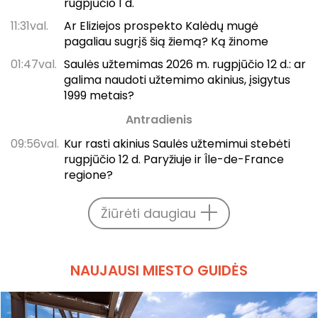
rugpjūčio 1 d.
11:31val.
Ar Eliziejos prospekto Kalėdų mugė
pagaliau sugrįš šią žiemą? Ką žinome
01:47val.
Saulės užtemimas 2026 m. rugpjūčio 12 d.: ar
galima naudoti užtemimo akinius, įsigytus
1999 metais?
Antradienis
09:56val.
Kur rasti akinius Saulės užtemimui stebėti
rugpjūčio 12 d. Paryžiuje ir Île-de-France
regione?
Žiūrėti daugiau
NAUJAUSI MIESTO GUIDĖS