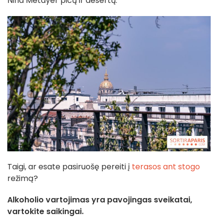
Nina Métayer picų ir desertų.
Taigi, ar esate pasiruošę pereiti į
terasos ant stogo
režimą?
Alkoholio vartojimas yra pavojingas sveikatai,
vartokite saikingai.