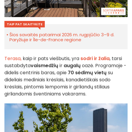
TAIP PAT SKAITYKITE
Šios savaitės patarimai 2026 m. rugpjūčio 3–9 d.
Paryžiuje ir Île-de-France regione
Terasa,
kaip ir pats viešbutis, yra
sodri ir žalia
, tarsi
sustabdyta
vaismedžių
ir
augalų
oazė. Programoje -
didelis centrinis baras, apie
70 sėdimų vietų
su
dideliais mediniais krėslais, kanadietiškais sodo
krėslais, pintomis lempomis ir girliandų stiliaus
girliandomis šventiniams vakarams.