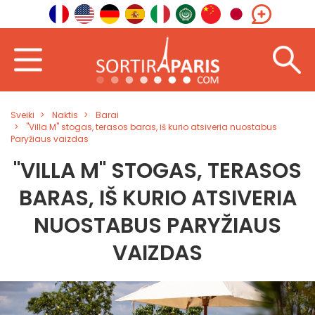
Sveiki
Naktis
Barai
"Villa M" stogas, terasos baras, iš kurio atsiveria nuostabus
Paryžiaus vaizdas
"VILLA M" STOGAS, TERASOS
BARAS, IŠ KURIO ATSIVERIA
NUOSTABUS PARYŽIAUS
VAIZDAS