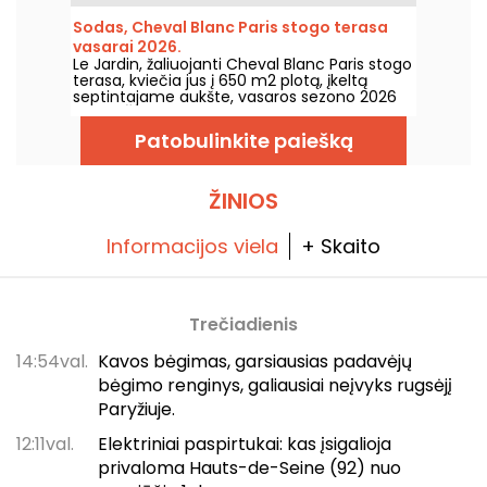
kokteilį, kavą ar karštą šokoladą prieš
Adventure Bay. Šis teminis baras, skirtingas
Sodas, Cheval Blanc Paris stogo terasa
nuo šalia esančio restorano su Disney
vasarai 2026.
princesėmis, siūlo dekorą, kupiną nuorodų, ir
Le Jardin, žaliuojanti Cheval Blanc Paris stogo
aiškų vaizdą į World of Frozen.
terasa, kviečia jus į 650 m2 plotą, įkeltą
septintajame aukšte, vasaros sezono 2026
metu. Čia rasite Williamo Béquin šviežiai
paruoštą meniu ir garsias Maximo Frédérico
Patobulinkite paiešką
šaldytas taurėles, nuo trečiadienio iki
sekmadienio visą vasarą.
ŽINIOS
Informacijos viela
+ Skaito
Trečiadienis
14:54val.
Kavos bėgimas, garsiausias padavėjų
bėgimo renginys, galiausiai neįvyks rugsėjį
Paryžiuje.
12:11val.
Elektriniai paspirtukai: kas įsigalioja
privaloma Hauts-de-Seine (92) nuo