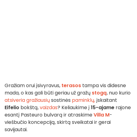
Gražiam orui įsivyravus,
terasos
tampa vis didesne
mada, o kas gali būti geriau už gražų
stogą
, nuo kurio
atsiveria gražiausių
sostinės
paminklų,
įskaitant
Eifelio
bokštą,
vaizdas
? Keliaukime į
15-ajame
rajone
esantį Pasteuro bulvarą ir atraskime
Villa M
-
viešbučio koncepciją, skirtą sveikatai ir gerai
savijautai.