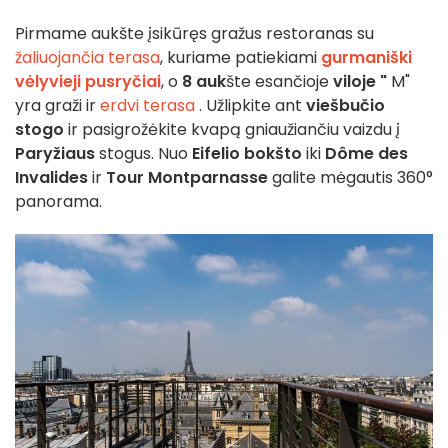
Pirmame aukšte įsikūręs gražus restoranas su
žaliuojančia terasa
, kuriame patiekiami
gurmaniški
vėlyvieji pusryčiai
, o
8 auk
šte esančioje
viloje "
M"
yra graži ir
erdvi terasa
. Užlipkite ant
viešbučio
stogo
ir pasigrožėkite kvapą gniaužiančiu vaizdu į
Paryžiaus
stogus. Nuo
Eifelio bokšto
iki
Dôme des
Invalides
ir
Tour Montparnasse
galite mėgautis 360°
panorama.