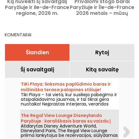
Ką nuveikti šį savaitgalį
Privalomi stogo barai
T
Paryžiuje ir Ile-de-France
Paryžiuje ir Île-de-France
P
regione, 2026 m.
2026 metais – mūsų
rugpjūčio 7–9 d.
geriausios aukštai
v
įsikūrusios vietos
KOMENTARAI
Šiandien
Rytoj
Šį savaitgalį
Kitą savaitę
TiKi Playa: linksmas paplūdimio baras ir
milžiniška terasa palapinės stiliuje!
Tiki Playa – tai vieta, kur susilieja pabėgimo ir
atsipalaidavimo jausmas, ir tai tikrai gera
nuotaika! Neįprastas interjeras, verandos
stiliaus paplūdimio namelis, bambukinis
baras, milžiniška terasa ir požeminis klubas...
The Regal View Lounge Disneylando
ir durys atviros kiekvieną dieną!
Paryžiuje : karališkasis baras su vaizdu į
Atidarytas Disney Adventure World,
Adventure Bay, mūsų nuomonė
Disneyland Paris, The Regal View Lounge
priima lankytojus be rezervacijos, siūlydamas