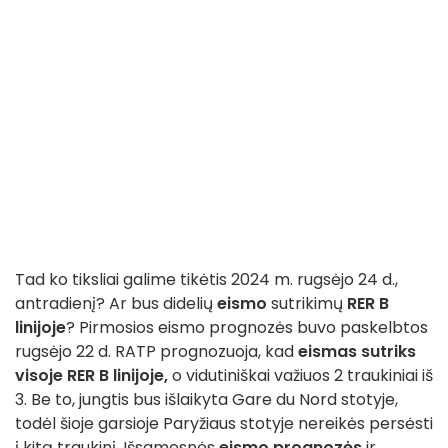
Tad ko tiksliai galime tikėtis 2024 m. rugsėjo 24 d.,
antradienį? Ar bus didelių
eismo
sutrikimų
RER B
linijoje
? Pirmosios eismo prognozės buvo paskelbtos
rugsėjo 22 d. RATP prognozuoja, kad
eismas sutriks
visoje RER B linijoje,
o vidutiniškai važiuos 2 traukiniai iš
3. Be to, jungtis bus išlaikyta Gare du Nord stotyje,
todėl šioje garsioje Paryžiaus stotyje nereikės persėsti
į kitą traukinį. Išsamesnės
eismo prognozės
ir