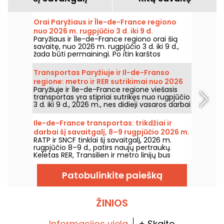
Orai Paryžiaus ir Île-de-France regiono
nuo 2026 m. rugpjūčio 3 d. iki 9 d.
Paryžiaus ir Île-de-France regiono orai šią
savaitę, nuo 2026 m. rugpjūčio 3 d. iki 9 d.,
žada būti permainingi. Po itin karštos
pirmadienio, kai buvo rizika perkūnijų,
temperatūros laikysis palaipsniui kris, kol grįš
Transportas Paryžiuje ir Il-de-Franso
šiltesnis ir saulėtas oras savaitgalį.
regione: metro ir RER sutrikimai nuo 2026
Paryžiuje ir Île-de-France regione viešasis
m. rugpjūčio 3 d. iki 9 d.
transportas yra stipriai sutrikęs nuo rugpjūčio
3 d. iki 9 d., 2026 m., nes didieji vasaros darbai
itin smarkiai paveikia kai kurias linijas,
praneša RATP ir SNCF.
Ile-de-France transportas: trikdžiai ir
darbai šį savaitgalį, 8–9 rugpjūčio 2026 m.
RATP ir SNCF tinklai šį savaitgalį, 2026 m.
rugpjūčio 8–9 d., patirs naujų pertraukų.
Keletas RER, Transilien ir metro linijų bus
paveiktos darbų ir laikino sustojimo;
pateikiame viską, ką reikia žinoti, kad
Patobulinkite paiešką
galėtumėte iš anksto suplanuoti keliones.
ŽINIOS
Informacijos viela
+ Skaito