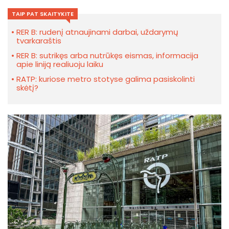
TAIP PAT SKAITYKITE
RER B: rudenį atnaujinami darbai, uždarymų
tvarkaraštis
RER B: sutrikęs arba nutrūkęs eismas, informacija
apie liniją realiuoju laiku
RATP: kuriose metro stotyse galima pasiskolinti
skėtį?