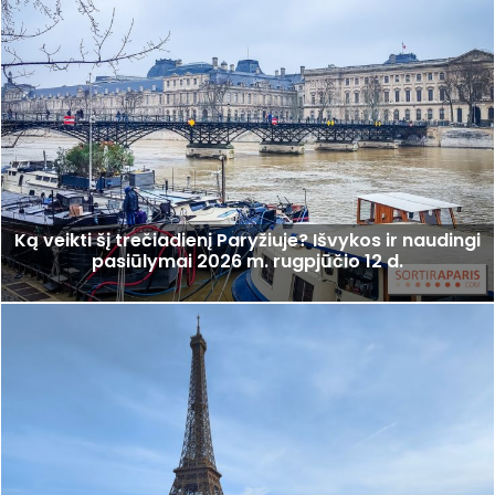
Ką veikti šį trečiadienį Paryžiuje? Išvykos ir naudingi
pasiūlymai 2026 m. rugpjūčio 12 d.