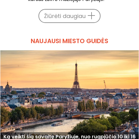
Žiūrėti daugiau
NAUJAUSI MIESTO GUIDĖS
Ką veikti šią savaitę Paryžiuje, nuo rugpjūčio 10 iki 16