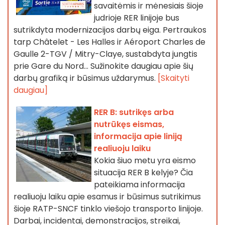
savaitėmis ir mėnesiais šioje
judrioje RER linijoje bus
sutrikdyta modernizacijos darbų eiga. Pertraukos
tarp Châtelet - Les Halles ir Aéroport Charles de
Gaulle 2-TGV / Mitry-Claye, sustabdyta jungtis
prie Gare du Nord... Sužinokite daugiau apie šių
darbų grafiką ir būsimus uždarymus.
[Skaityti
daugiau]
RER B: sutrikęs arba
nutrūkęs eismas,
informacija apie liniją
realiuoju laiku
Kokia šiuo metu yra eismo
situacija RER B kelyje? Čia
pateikiama informacija
realiuoju laiku apie esamus ir būsimus sutrikimus
šioje RATP-SNCF tinklo viešojo transporto linijoje.
Darbai, incidentai, demonstracijos, streikai,