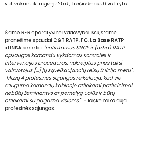
val. vakaro iki rugsėjo 25 d., trečiadienio, 6 val. ryto.
Šiame RER operatyvinei vadovybei išsiųstame
pranešime spaudai
CGT RATP
,
FO
,
La Base RATP
ir
UNSA
smerkia
"netinkamas SNCF ir (arba) RATP
apsaugos komandų vykdomas kontrolės ir
intervencijos procedūras, nukreiptas prieš taksi
vairuotojus [...] jų sąveikaujančių reisų B linija metu
".
"
Mūsų 4 profesinės sąjungos reikalauja, kad šie
saugumo komandų kabinoje atliekami patikrinimai
nebūtų žeminantys ar pernelyg uolūs ir būtų
atliekami su pagarba visiems
", - laiške reikalauja
profesinės sąjungos.