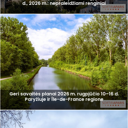
d., 2026 m.: nepraleidžiami renginiai
Geri savaitės planai 2026 m. rugpjūčio 10–16 d.
Paryžiuje ir Île-de-France regione