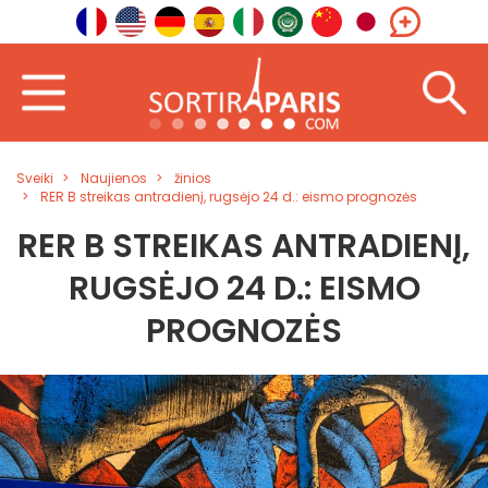
Sveiki
Naujienos
žinios
RER B streikas antradienį, rugsėjo 24 d.: eismo prognozės
RER B STREIKAS ANTRADIENĮ,
RUGSĖJO 24 D.: EISMO
PROGNOZĖS