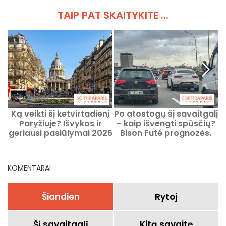
TAIP PAT SKAITYKITE ...
Ką veikti šį ketvirtadienį
Po atostogų šį savaitgalį
Paryžiuje? Išvykos ir
– kaip išvengti spūsčių?
geriausi pasiūlymai 2026
Bison Futé prognozės.
m. rugpjūčio 13 d.
g
KOMENTARAI
Šiandien
Rytoj
Šį savaitgalį
Kitą savaitę