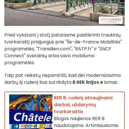
Prieš vykstant į stotį patariame pasitikrinti traukinių
tvarkaraštį prisijungus prie "Île-de-France Mobilités"
programėlės, "Transilien.com", "RATP.fr" ir "SNCF
Connect" svetainių arba savo mobilumo
programėlės.
Taip pat reikėtų nepamiršti, kad dėl modernizavimo
darbų šį rudenį bus sutrikdyta
B RER linijos e
ismas.
RER B: rudenį atnaujinami
darbai, uždarymų
tvarkaraštis
Blogos naujienos RER B
naudotojams. Artimiausiomis