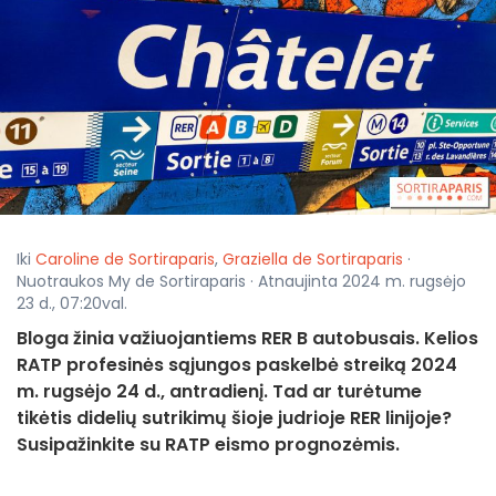
Iki
Caroline de Sortiraparis
,
Graziella de Sortiraparis
·
Nuotraukos My de Sortiraparis · Atnaujinta 2024 m. rugsėjo
23 d., 07:20val.
Bloga žinia važiuojantiems RER B autobusais. Kelios
RATP profesinės sąjungos paskelbė streiką 2024
m. rugsėjo 24 d., antradienį. Tad ar turėtume
tikėtis didelių sutrikimų šioje judrioje RER linijoje?
Susipažinkite su RATP eismo prognozėmis.