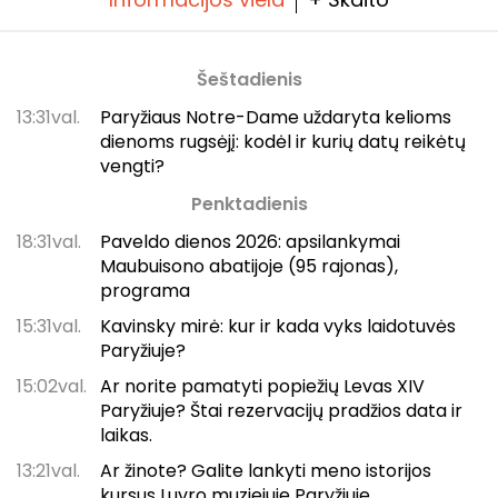
Šeštadienis
13:31val.
Paryžiaus Notre-Dame uždaryta kelioms
dienoms rugsėjį: kodėl ir kurių datų reikėtų
vengti?
Penktadienis
18:31val.
Paveldo dienos 2026: apsilankymai
Maubuisono abatijoje (95 rajonas),
programa
15:31val.
Kavinsky mirė: kur ir kada vyks laidotuvės
Paryžiuje?
15:02val.
Ar norite pamatyti popiežių Levas XIV
Paryžiuje? Štai rezervacijų pradžios data ir
laikas.
13:21val.
Ar žinote? Galite lankyti meno istorijos
kursus Luvro muziejuje Paryžiuje.