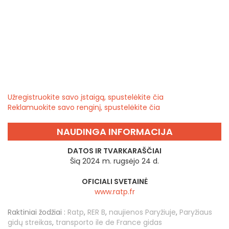
Užregistruokite savo įstaigą, spustelėkite čia
Reklamuokite savo renginį, spustelėkite čia
NAUDINGA INFORMACIJA
DATOS IR TVARKARAŠČIAI
Šią 2024 m. rugsėjo 24 d.
OFICIALI SVETAINĖ
www.ratp.fr
Raktiniai žodžiai :
Ratp
,
RER B
,
naujienos Paryžiuje
,
Paryžiaus
gidų streikas
,
transporto ile de France gidas