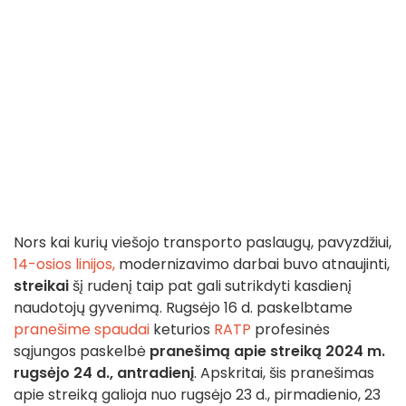
Nors kai kurių viešojo transporto paslaugų, pavyzdžiui,
14-osios linijos,
modernizavimo darbai buvo atnaujinti,
streikai
šį rudenį taip pat gali sutrikdyti kasdienį
naudotojų gyvenimą. Rugsėjo 16 d. paskelbtame
pranešime spaudai
keturios
RATP
profesinės
sąjungos paskelbė
pranešimą apie streiką
2024 m.
rugsėjo 24 d., antradienį
. Apskritai, šis pranešimas
apie streiką galioja nuo rugsėjo 23 d., pirmadienio, 23