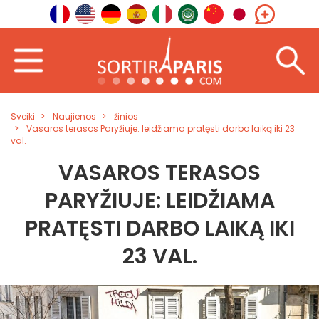
Sveiki
Naujienos
žinios
Vasaros terasos Paryžiuje: leidžiama pratęsti darbo laiką iki 23
val.
VASAROS TERASOS
PARYŽIUJE: LEIDŽIAMA
PRATĘSTI DARBO LAIKĄ IKI
23 VAL.