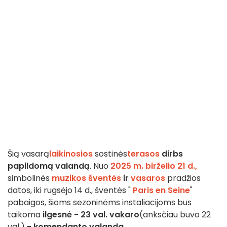
Šią vasarą
laikinosios
sostinės
terasos
dirbs
papildomą valandą
. Nuo
2025 m. birželio 21 d.,
simbolinės
muzikos šventės
ir
vasaros
pradžios
datos, iki rugsėjo 14 d., šventės "
Paris en Seine
"
pabaigos, šioms sezoninėms instaliacijoms bus
taikoma
ilgesnė - 23 val. vakaro
(anksčiau buvo 22
val.)
- komendanto valanda
.