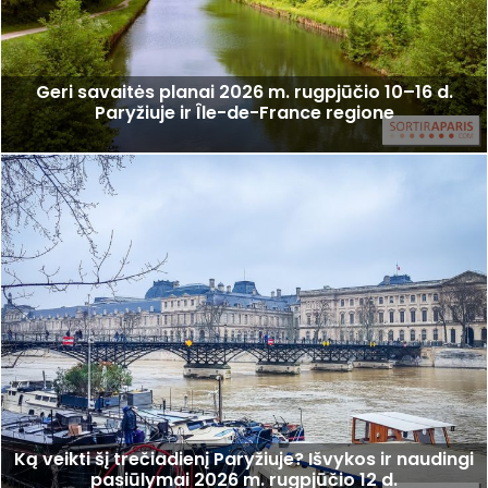
Geri savaitės planai 2026 m. rugpjūčio 10–16 d.
Paryžiuje ir Île-de-France regione
Ką veikti šį trečiadienį Paryžiuje? Išvykos ir naudingi
pasiūlymai 2026 m. rugpjūčio 12 d.