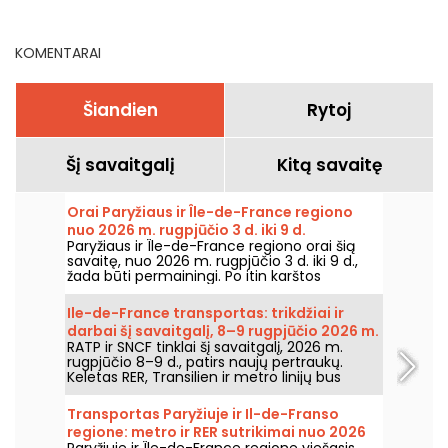
kurių negalima praleisti.
KOMENTARAI
Šiandien
Rytoj
Šį savaitgalį
Kitą savaitę
Orai Paryžiaus ir Île-de-France regiono
nuo 2026 m. rugpjūčio 3 d. iki 9 d.
Paryžiaus ir Île-de-France regiono orai šią
savaitę, nuo 2026 m. rugpjūčio 3 d. iki 9 d.,
žada būti permainingi. Po itin karštos
pirmadienio, kai buvo rizika perkūnijų,
temperatūros laikysis palaipsniui kris, kol grįš
Ile-de-France transportas: trikdžiai ir
šiltesnis ir saulėtas oras savaitgalį.
darbai šį savaitgalį, 8–9 rugpjūčio 2026 m.
RATP ir SNCF tinklai šį savaitgalį, 2026 m.
rugpjūčio 8–9 d., patirs naujų pertraukų.
Keletas RER, Transilien ir metro linijų bus
paveiktos darbų ir laikino sustojimo;
pateikiame viską, ką reikia žinoti, kad
Transportas Paryžiuje ir Il-de-Franso
galėtumėte iš anksto suplanuoti keliones.
regione: metro ir RER sutrikimai nuo 2026
Paryžiuje ir Île-de-France regione viešasis