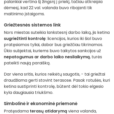
palankiai vertina šį žingsnį į priekį, tačiau atkreipia
dėmesį, kad 22 val. valanda buvo ribojanti tik
maitinimo įstaigoms.
Griežtesnės sistemos link
Nors miestas suteikia lankstesnį darbo laiką, jis ketina
sugriežtinti kontrolę
: licencijos, kurios iki šiol buvo
pratęsiamos tyliai, dabar bus griežčiau tikrinamos.
Ūkio subjektai, kuriems buvo taikytos sankcijos už
nepatogumus ar darbo laiko nesilaikymą
, turės
pateikti naują paraišką.
Dar viena sritis, kurios reikėtų saugotis, - tai griežtai
draudžiama gerti stovint terasose. Pasak rotušės, kuri
ketina sustiprinti kontrolę, būtent dėl tokio elgesio
kyla daugiausia triukšmo.
Simbolinė ir ekonominė priemonė
Pratęsdama
terasų atidarymą
viena valanda,