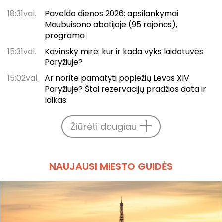
18:31val.
Paveldo dienos 2026: apsilankymai
Maubuisono abatijoje (95 rajonas),
programa
15:31val.
Kavinsky mirė: kur ir kada vyks laidotuvės
Paryžiuje?
15:02val.
Ar norite pamatyti popiežių Levas XIV
Paryžiuje? Štai rezervacijų pradžios data ir
laikas.
Žiūrėti daugiau
NAUJAUSI MIESTO GUIDĖS