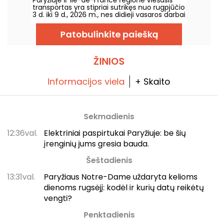
m. rugpjūčio 3 d. iki 9 d.
transportas yra stipriai sutrikęs nuo rugpjūčio
3 d. iki 9 d., 2026 m., nes didieji vasaros darbai
itin smarkiai paveikia kai kurias linijas,
praneša RATP ir SNCF.
Patobulinkite paiešką
ŽINIOS
Informacijos viela
+ Skaito
Sekmadienis
12:36val.
Elektriniai paspirtukai Paryžiuje: be šių
įrenginių jums gresia bauda.
Šeštadienis
13:31val.
Paryžiaus Notre-Dame uždaryta kelioms
dienoms rugsėjį: kodėl ir kurių datų reikėtų
vengti?
Penktadienis