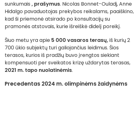
sunkumais
, prašymus
. Nicolas Bonnet-Ouladj, Anne
Hidalgo pavaduotojas prekybos reikalams, paaiškino,
kad ši priemonė atsirado po konsultacijų su
pramonės atstovais, kurie išreiškė didelį poreikį.
Šiuo metu yra apie
5 000 vasaros terasų,
iš kurių 2
700 ūkio subjektų turi galiojančius leidimus. Šios
terasos, kurios iš pradžių buvo įrengtos siekiant
kompensuoti per sveikatos krizę uždarytas terasas,
2021 m. tapo nuolatinėmis
.
Precedentas 2024 m. olimpinėms žaidynėms