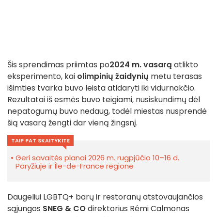
Šis sprendimas priimtas po
2024 m. vasarą
atlikto
eksperimento, kai
olimpinių žaidynių
metu terasas
išimties tvarka buvo leista atidaryti iki vidurnakčio.
Rezultatai iš esmės buvo teigiami, nusiskundimų dėl
nepatogumų buvo nedaug, todėl miestas nusprendė
šią vasarą žengti dar vieną žingsnį.
TAIP PAT SKAITYKITE
Geri savaitės planai 2026 m. rugpjūčio 10–16 d.
Paryžiuje ir Île-de-France regione
Daugeliui LGBTQ+ barų ir restoranų atstovaujančios
sąjungos
SNEG & CO
direktorius Rémi Calmonas