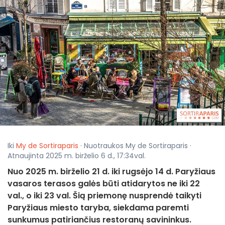
Iki
My de Sortiraparis
· Nuotraukos My de Sortiraparis ·
Atnaujinta 2025 m. birželio 6 d., 17:34val.
Nuo 2025 m. birželio 21 d. iki rugsėjo 14 d. Paryžiaus
vasaros terasos galės būti atidarytos ne iki 22
val., o iki 23 val. Šią priemonę nusprendė taikyti
Paryžiaus miesto taryba, siekdama paremti
sunkumus patiriančius restoranų savininkus.