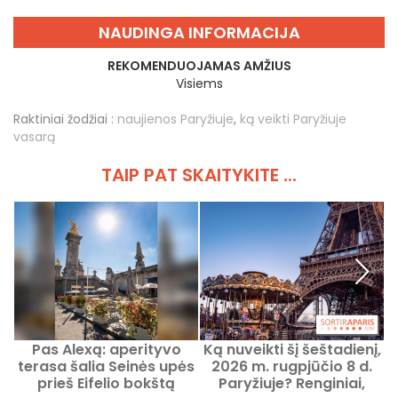
NAUDINGA INFORMACIJA
REKOMENDUOJAMAS AMŽIUS
Visiems
Raktiniai žodžiai :
naujienos Paryžiuje
,
ką veikti Paryžiuje
vasarą
TAIP PAT SKAITYKITE ...
Pas Alexą: aperityvo
Ką nuveikti šį šeštadienį,
terasa šalia Seinės upės
2026 m. rugpjūčio 8 d.
t
prieš Eifelio bokštą
Paryžiuje? Renginiai,