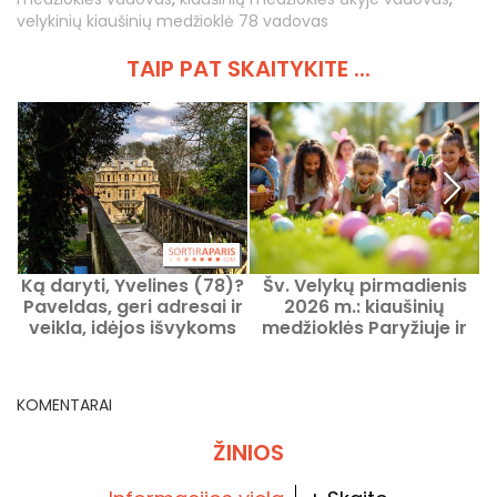
velykinių kiaušinių medžioklė 78 vadovas
TAIP PAT SKAITYKITE ...
Ką daryti, Yvelines (78)?
Šv. Velykų pirmadienis
C
Paveldas, geri adresai ir
2026 m.: kiaušinių
veikla, idėjos išvykoms
medžioklės Paryžiuje ir
s
Ile-de-France regione
KOMENTARAI
ŽINIOS