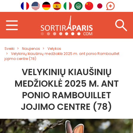
Sveiki
Naujienos
Velykos
Velykinių kiaušinių medžioklė 2025 m. ant ponio Rambouillet
jojimo centre (78)
VELYKINIŲ KIAUŠINIŲ
MEDŽIOKLĖ 2025 M. ANT
PONIO RAMBOUILLET
JOJIMO CENTRE (78)