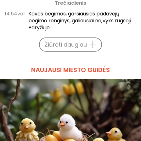
Trečiadienis
14:54val.
Kavos bėgimas, garsiausias padavėjų
bėgimo renginys, galiausiai neįvyks rugsėjį
Paryžiuje.
Žiūrėti daugiau
NAUJAUSI MIESTO GUIDĖS