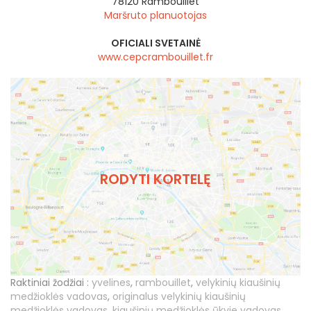
78120
Rambouillet
Maršruto planuotojas
OFICIALI SVETAINĖ
www.cepcrambouillet.fr
RODYTI KORTELĘ
Raktiniai žodžiai :
yvelines
,
rambouillet
,
velykinių kiaušinių
medžioklės vadovas
,
originalus velykinių kiaušinių
medžioklės vadovas
,
kiaušinių medžioklės ūkyje vadovas
,