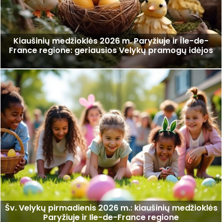
Kiaušinių medžioklės 2026 m. Paryžiuje ir Île-de-
France regione: geriausios Velykų pramogų idėjos
Šv. Velykų pirmadienis 2026 m.: kiaušinių medžioklės
Paryžiuje ir Ile-de-France regione