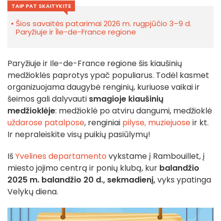
TAIP PAT SKAITYKITE
Šios savaitės patarimai 2026 m. rugpjūčio 3–9 d.
Paryžiuje ir Île-de-France regione
Paryžiuje ir Ile-de-France regione šis kiaušinių
medžioklės paprotys ypač populiarus. Todėl kasmet
organizuojama daugybė renginių, kuriuose vaikai ir
šeimos gali dalyvauti
smagioje kiaušinių
medžioklėje
: medžioklė po atviru dangumi, medžioklė
uždarose patalpose
, renginiai
pilyse,
muziejuose
ir kt.
Ir nepraleiskite visų puikių pasiūlymų!
Iš
Yvelines departamento
vykstame į Rambouillet, į
miesto jojimo centrą ir ponių klubą, kur
balandžio
2025 m. balandžio 20 d., sekmadienį,
vyks ypatinga
Velykų diena.