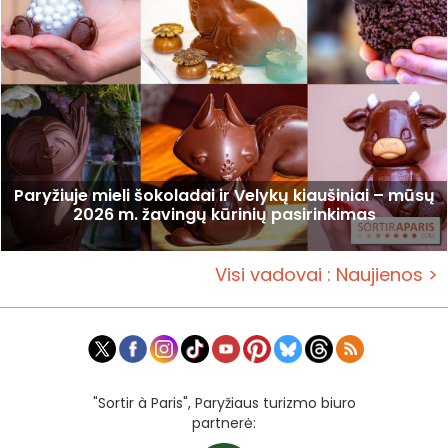
Paryžiuje mieli šokoladai ir Velykų kiaušiniai – mūsų
2026 m. žavingų kūrinių pasirinkimas
Visi vadovai : Naujienos >
"Sortir à Paris", Paryžiaus turizmo biuro
partnerė: