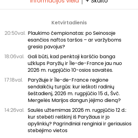
Informacijos viela
+ Skaito
Ketvirtadienis
20:50val.
Plaukimo čempionatas: po Seinosoje
esančios naftos taršos – ar varžyboms
gresia pavojus?
18:06val.
Gali būti, kad penktoji karščio banga
užklups Paryžių ir Île-de-France jau nuo
2026 m. rugpjūčio 10-osios savaitės.
17:18val.
Paryžiuje ir Île-de-France regione
sendaikčių turgūs: kur ieškoti radinių
šeštadienį, 2026 m. rugpjūčio 15 d., Švč.
Mergelės Marijos dangun įėjimo dieną?
14:26val.
Saulės užtemimas 2026 m. rugpjūčio 12 d.:
kur stebėti reiškinį iš Paryžiaus ir jo
apylinkių? Pagrindiniai renginiai ir geriausios
stebėjimo vietos