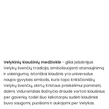
Velykinių kiaušinių medžioklė
- giliai įsišaknijusi
Velykų švenčių tradicija, simbolizuojanti atsinaujinimą
ir vaisingumą. Istoriškai kiaušinis yra universalus
naujos gyvybės simbolis, kuris tapo krikščioniškų
Velykų švenčių, skirtų Kristaus prisikėlimui paminėti,
dalimi. Viduramžiais Bažnyčia draudė vartoti kiaušinius
per gavėnią, todėl šiuo laikotarpiu sudėti kiaušiniai
buvo saugomi, puošiami ir aukojami per Velykas.