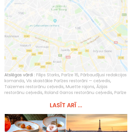
Atslēgas vārdi :
Filips Starks
,
Parīze 16
,
Pārbaudījusi redakcijas
komanda
,
Vis skaistākie Parīzes restorāni — ceļvedis
,
Taizemes restorānu ceļvedis
,
Muette rajons
,
Āzijas
restorānu ceļvedis
,
Roland Garros restorānu ceļvedis
,
Parīze
LASĪT ARĪ ...