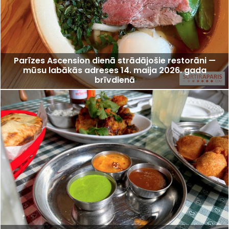
Parīzes Ascension dienā strādājošie restorāni —
mūsu labākās adreses 14. maija 2026. gada
brīvdienā