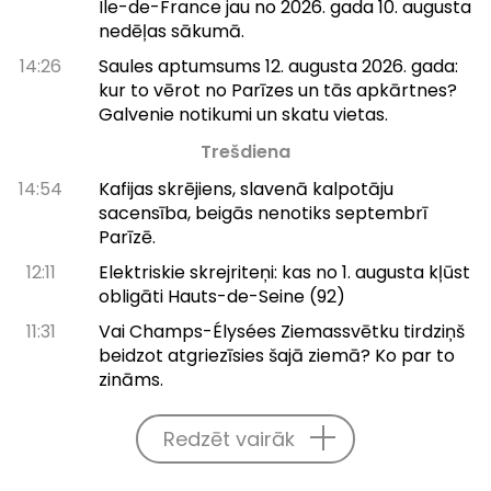
Île-de-France jau no 2026. gada 10. augusta
nedēļas sākumā.
14:26
Saules aptumsums 12. augusta 2026. gada:
kur to vērot no Parīzes un tās apkārtnes?
Galvenie notikumi un skatu vietas.
Trešdiena
14:54
Kafijas skrējiens, slavenā kalpotāju
sacensība, beigās nenotiks septembrī
Parīzē.
12:11
Elektriskie skrejriteņi: kas no 1. augusta kļūst
obligāti Hauts-de-Seine (92)
11:31
Vai Champs-Élysées Ziemassvētku tirdziņš
beidzot atgriezīsies šajā ziemā? Ko par to
zināms.
Redzēt vairāk