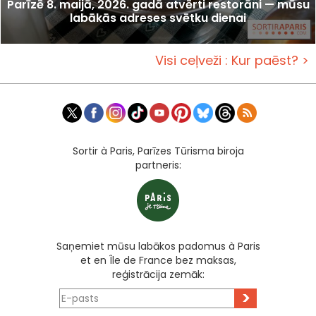
Parīzē 8. maijā, 2026. gadā atvērti restorāni — mūsu
labākās adreses svētku dienai
Visi ceļveži : Kur paēst? >
Sortir à Paris, Parīzes Tūrisma biroja
partneris:
Saņemiet mūsu labākos padomus à Paris
et en Île de France bez maksas,
reģistrācija zemāk:
>