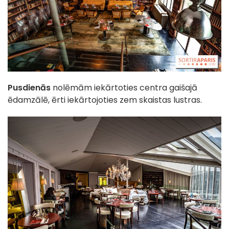
Pusdienās
nolēmām iekārtoties centra gaišajā
ēdamzālē, ērti iekārtojoties zem skaistas lustras.