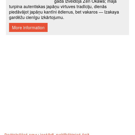
Reģistrējiet savu iestādi, noklikšķiniet šeit