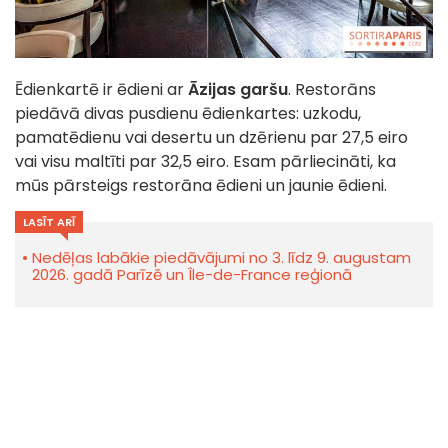
Ēdienkartē ir ēdieni ar
Āzijas garšu
. Restorāns
piedāvā divas pusdienu ēdienkartes: uzkodu,
pamatēdienu vai desertu un dzērienu par 27,5 eiro
vai visu maltīti par 32,5 eiro. Esam pārliecināti, ka
mūs pārsteigs restorāna ēdieni un jaunie ēdieni.
LASĪT ARĪ
Nedēļas labākie piedāvājumi no 3. līdz 9. augustam
2026. gadā Parīzē un Île-de-France reģionā