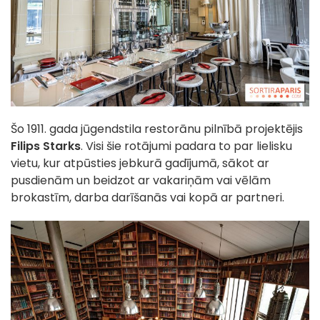
Šo 1911. gada jūgendstila restorānu pilnībā projektējis
Filips Starks
. Visi šie rotājumi padara to par lielisku
vietu, kur atpūsties jebkurā gadījumā, sākot ar
pusdienām un beidzot ar vakariņām vai vēlām
brokastīm, darba darīšanās vai kopā ar partneri.