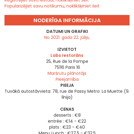
Popularizējiet savu notikumu, noklikšķiniet šeit
NODERĪGA INFORMĀCIJA
DATUMI UN GRAFIKI
No 2021. gada 22. jūlijs,
IZVIETOT
Labs restorāns
25, Rue de la Pompe
75116
Paris 16
Maršrutu plānotājs
Pieejamība
PIEEJA
Tuvākā autostāvvieta: 78, rue de Passy Metro: La Muette (9.
līnija)
CENAS
desserts : €8
entrée : €14 - €22
plats : €23 - €40
Menu Lunch : €27.5 - €32.5