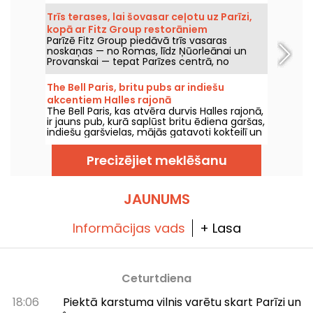
gatavotas empanadas un Latīņamerikas
ēdienus.
Trīs terases, lai šovasar ceļotu uz Parīzi,
kopā ar Fitz Group restorāniem
Parīzē Fitz Group piedāvā trīs vasaras
noskaņas — no Romas, līdz Ņūorleānai un
Provanskai — tepat Parīzes centrā, no
Operas līdz Eifeļa tornim. Katrai adreses
vietai, pateicoties terasei, ir sava īstā
The Bell Paris, britu pubs ar indiešu
pieturas vieta, nekad nezaudējot
akcentiem Halles rajonā
galvaspilsētas šarmu.
The Bell Paris, kas atvēra durvis Halles rajonā,
ir jauns pub, kurā saplūst britu ēdiena garšas,
indiešu garšvielas, mājās gatavoti kokteilī un
amatnieku alus, visu veido Džims Hāmiltons.
Precizējiet meklēšanu
JAUNUMS
Informācijas vads
+ Lasa
Ceturtdiena
18:06
Piektā karstuma vilnis varētu skart Parīzi un