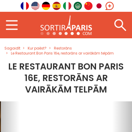
Sagaidīt
Kur paēst?
Restorāns
Le Restaurant Bon Paris 16e, restorāns ar vairākām telpām
LE RESTAURANT BON PARIS
16E, RESTORĀNS AR
VAIRĀKĀM TELPĀM