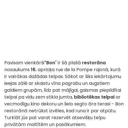
Pavisam vienkārši
"Bon
" ir šā plašā
restorāna
nosaukums
16.
apriņķa rue de la Pompe rajonā, kurā
ir vairākas dažādas telpas. Sākot ar šiks iekārtojumu
ieejas zālē ar skaistu vīna pagrabu un augstiem
galdiem grupām, līdz pat mājīgai, gaismas piepildītai
telpai pa vidu zem stikla jumta,
bibliotēkas telpai
ar
vecmodīgu kino dekoru un lielo segto āra terasi - Bon
restorānā netrūkst izvēles, kad runa ir par atpūtu.
Turklāt jūs pat varat rezervēt atsevišķu telpu
privātām maltītēm un pasākumiem.