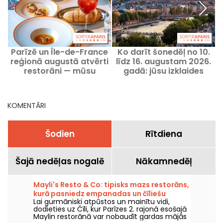
Parīzē un Île-de-France
Ko darīt šonedēļ no 10.
L
reģionā augustā atvērti
līdz 16. augustam 2026.
restorāni — mūsu
gadā: jūsu izklaides
ieteiktās adreses
Parīzē aizraujošai
nedēļai
KOMENTĀRI
Šodien
Rītdiena
Šajā nedēļas nogalē
Nākamnedēļ
Mayli's Resto & Co: tipisks mazs restorāns,
kurā pasniedz empanadas un čīliešu
Lai gurmāniski atpūstos un mainītu vidi,
ēdienus.
dodieties uz Čīli, kur Parīzes 2. rajonā esošajā
Maylin restorānā var nobaudīt gardas mājās