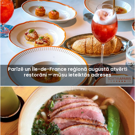
Parīzē un Île-de-France reģionā augustā atvērti
restorāni — mūsu ieteiktās adreses