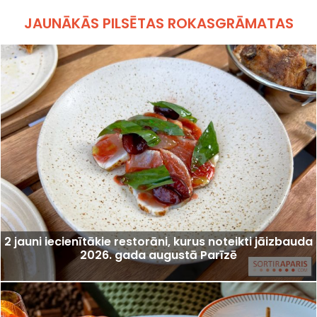
JAUNĀKĀS PILSĒTAS ROKASGRĀMATAS
2 jauni iecienītākie restorāni, kurus noteikti jāizbauda
2026. gada augustā Parīzē