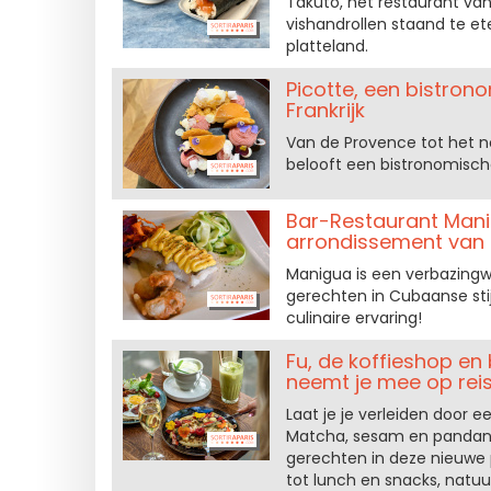
Takuto, het restaurant van
vishandrollen staand te e
platteland.
Picotte, een bistrono
Frankrijk
Van de Provence tot het no
belooft een bistronomische 
Bar-Restaurant Manig
arrondissement van P
Manigua is een verbazingw
gerechten in Cubaanse stij
culinaire ervaring!
Fu, de koffieshop en 
neemt je mee op reis
Laat je je verleiden door e
Matcha, sesam en pandan, 
gerechten in deze nieuwe p
tot lunch en snacks, natuu