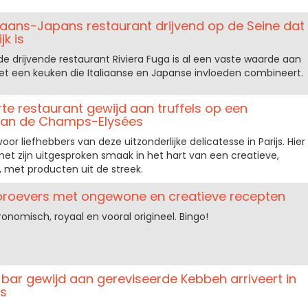
aliaans-Japans restaurant drijvend op de Seine dat
jk is
 drijvende restaurant Riviera Fuga is al een vaste waarde aan
et een keuken die Italiaanse en Japanse invloeden combineert.
orte restaurant gewijd aan truffels op een
van de Champs-Elysées
oor liefhebbers van deze uitzonderlijke delicatesse in Parijs. Hier
et zijn uitgesproken smaak in het hart van een creatieve,
met producten uit de streek.
jnproevers met ongewone en creatieve recepten
tronomisch, royaal en vooral origineel. Bingo!
-bar gewijd aan gereviseerde Kebbeh arriveert in
js