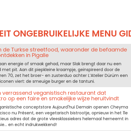
EIT ONGEBRUIKELIJKE MENU GI
an de Turkse streetfood, waaronder de befaamde
ontdekken in Pigalle
k aan energie of smaak gehad, maar Slak brengt daar nu een
d met pit. Aan dit piepkleine kraampje, geïnspireerd door de
aren 70, zet het broer- en zusterduo achter L’Atelier Dürüm een
iconen viert: de smeuïge burger en de tantuni.
verrassend veganistisch restaurant dat
tro op een faire en smakelijke wijze heruitvindt
ganistische conceptstore Aujourd'hui Demain openen Cheyma
isco nu Présent, een vegetarisch bistrootje, opnieuw in het 11e
ieus adres dat de grote vleesklassiekers helemaal herneemt in
ie... en echt indrukwekkend!