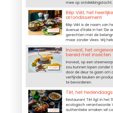
mee op ontdekkingstocht.
Bêp Viêt, het heerlij
arrondissement
Bêp Viêt is de naam van h
Avenue d'Italie in het 13e
gerechten met de belangri
maar zonder vlees. Wij he
Inoveat, het ongew
bereid met insecten
Inoveat, op een steenworp 
zou kunnen lopen zonder te
door de deur te gaan om d
verfijnde keuken en produ
te bevorderen.
Têt, het hedendaag
Restaurant Têt ligt in het 
ecologisch verantwoorde V
authentieke smaken wil c