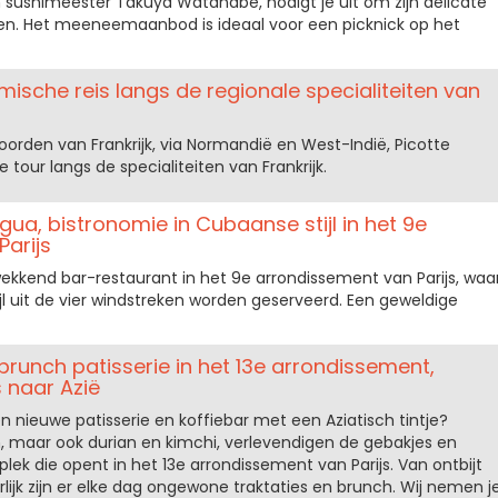
 sushimeester Takuya Watanabe, nodigt je uit om zijn delicate
ten. Het meeneemaanbod is ideaal voor een picknick op het
mische reis langs de regionale specialiteiten van
orden van Frankrijk, via Normandië en West-Indië, Picotte
tour langs de specialiteiten van Frankrijk.
ua, bistronomie in Cubaanse stijl in het 9e
arijs
ekkend bar-restaurant in het 9e arrondissement van Parijs, waa
l uit de vier windstreken worden geserveerd. Een geweldige
brunch patisserie in het 13e arrondissement,
 naar Azië
en nieuwe patisserie en koffiebar met een Aziatisch tintje?
maar ook durian en kimchi, verlevendigen de gebakjes en
lek die opent in het 13e arrondissement van Parijs. Van ontbijt
rlijk zijn er elke dag ongewone traktaties en brunch. Wij nemen j