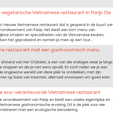
ke vegetarische Vietnamese restaurant in Parijs 13e
et nieuwe Vietnamese restaurant dat is geopend in de buurt va
 arrondissement van Parijs. Het biedt een kort menu van
jkste smaken en specialiteiten van de Vietnamese keuken,
bben het geprobeerd en nemen je mee op een tour...
one restaurant met een gastronomisch menu
afstand van het Châtelet, is een van die etalages waar je langs
 stoppen en die je niet eens opvalt. En toch raden we je aan
e ongewone wereld van deze plek te ontdekken, met zijn
cten op basis van insecten, allemaal ontworpen om goed eten
se eco-verantwoorde Vietnamese restaurant
11e arrondissement van Parijs en biedt een unieke eigentijdse en
ietnamese gastronomische ervaring. Dit is de plek voor wie
ombineren met een ecologische benadering.