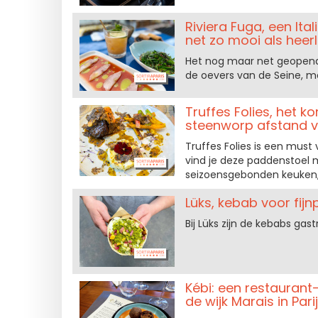
Riviera Fuga, een It
net zo mooi als heerli
Het nog maar net geopende
de oevers van de Seine, m
Truffes Folies, het k
steenworp afstand 
Truffes Folies is een must v
vind je deze paddenstoel m
seizoensgebonden keuken, 
Lüks, kebab voor fi
Bij Lüks zijn de kebabs gas
Kébi: een restaurant
de wijk Marais in Pari