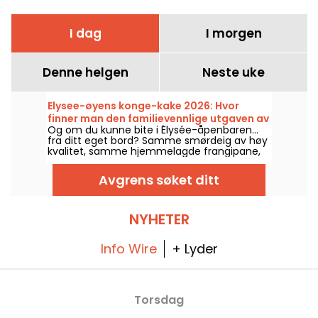
I dag
I morgen
Denne helgen
Neste uke
Elysee-øyens konge-kake 2026: Hvor
finner man den familievennlige utgaven av
Og om du kunne bite i Élysée-åpenbaren…
presidentkaken? – bilder
fra ditt eget bord? Samme smørdeig av høy
kvalitet, samme hjemmelagde frangipane,
og denne gangen med en liten leke i midten
slik at alle kan bli konge eller dronning for et
Avgrens søket ditt
øyeblikk. Den finnes i en familievri i et
håndverksbakeri i 15. arrondissementet,
trofast mot oppskriften som serveres ved
slottet, men tilpasset for våre samlede bord!
NYHETER
Info Wire
+ Lyder
Torsdag