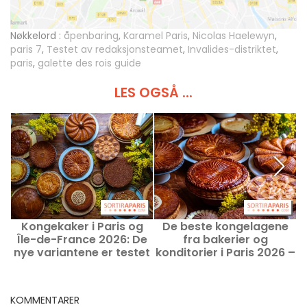
Nøkkelord :
åpenbaring
,
Karamel Paris
,
Nicolas Haelewyn
,
paris 7
,
Testet av redaksjonsteamet
,
Invalides-distriktet
,
paris
,
galette des rois guide
LES OGSÅ ...
Kongekaker i Paris og
De beste kongelagene
D
Île-de-France 2026: De
fra bakerier og
nye variantene er testet
konditorier i Paris 2026 –
og godkjent
kunstneriske kreasjoner
fra lokale håndverkere
KOMMENTARER