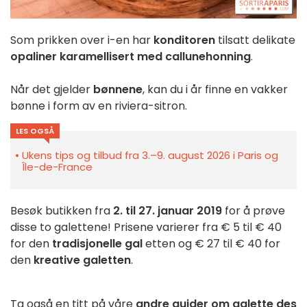
Som prikken over i-en har
konditoren
tilsatt delikate
opaliner karamellisert med callunehonning
.
Når det gjelder
bønnene
, kan du i år finne en vakker
bønne i form av en riviera-sitron.
LES OGSÅ
Ukens tips og tilbud fra 3.–9. august 2026 i Paris og
Île-de-France
Besøk butikken fra
2. til 27. januar 2019
for å prøve
disse to galettene! Prisene varierer fra € 5 til € 40
for den
tradisjonelle gal
etten og € 27 til € 40 for
den
kreative galetten
.
Ta også en titt på våre
andre guider om galette des