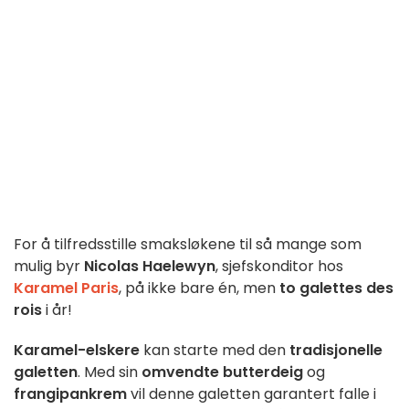
For å tilfredsstille smaksløkene til så mange som
mulig byr
Nicolas Haelewyn
, sjefskonditor hos
Karamel Paris
, på ikke bare én, men
to galettes des
rois
i år!
Karamel-elskere
kan starte med den
tradisjonelle
galetten
. Med sin
omvendte butterdeig
og
frangipankrem
vil denne galetten garantert falle i