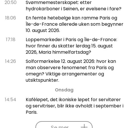
20:50
Svømmemesterskapet: etter
hydrokarboner i Seinen, er øvelsene i fare?
18:06
En femte hetebølge kan ramme Paris og
Île-de-France allerede uken som begynner
10. august 2026.
17:18
Loppemarkeder i Paris og Île-de-France:
hvor finner du skatter lørdag 15. august
2026, Maria himmelfartsdag?
14:26
Solformørkelse 12. august 2026: hvor kan
man observere fenomenet fra Paris og
omegn? Viktige arrangementer og
utsiktspunkter.
Onsdag
14:54
Kafèløpet, det ikoniske løpet for servitører
og servitriser, blir ikke avholdt i september i
Paris.
Se mer