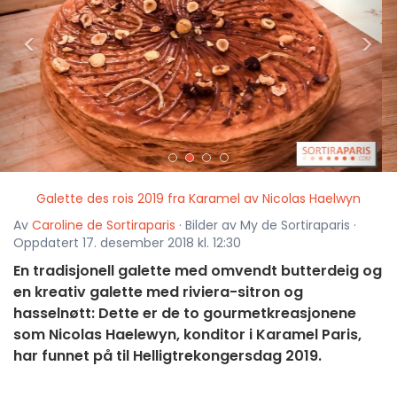
<
>
Galette des rois 2019 fra Karamel av Nicolas Haelwyn
Av
Caroline de Sortiraparis
· Bilder av My de Sortiraparis ·
Oppdatert 17. desember 2018 kl. 12:30
En tradisjonell galette med omvendt butterdeig og
en kreativ galette med riviera-sitron og
hasselnøtt: Dette er de to gourmetkreasjonene
som Nicolas Haelewyn, konditor i Karamel Paris,
har funnet på til Helligtrekongersdag 2019.