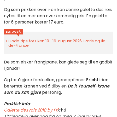
Og som prikken over i-en kan denne galette des rois
nytes til en mer enn overkommelig pris. En galette
for 6 personer koster 17 euro.
LES OGSÅ
Gode tips for uken 10.–16. august 2026 i Paris og Île-
de-France
De som elsker frangipane, kan glede seg til en godbit
i januar!
Og for å gjøre forskjellen, gjenoppfinner
Frichti
den
berømte kronen ved å tilby en
Do it Yourself-krone
som du kan gjøre
personlig.
Praktisk info
:
Galette des rois 2018 by Fri
chti
Tilgjengelig hver dag fra og med 2. januar 2018