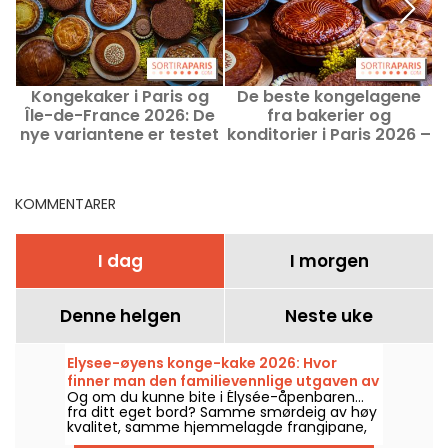
Kongekaker i Paris og
De beste kongelagene
D
Île-de-France 2026: De
fra bakerier og
nye variantene er testet
konditorier i Paris 2026 –
og godkjent
kunstneriske kreasjoner
fra lokale håndverkere
KOMMENTARER
I dag
I morgen
Denne helgen
Neste uke
Elysee-øyens konge-kake 2026: Hvor
finner man den familievennlige utgaven av
Og om du kunne bite i Élysée-åpenbaren…
presidentkaken? – bilder
fra ditt eget bord? Samme smørdeig av høy
kvalitet, samme hjemmelagde frangipane,
og denne gangen med en liten leke i midten