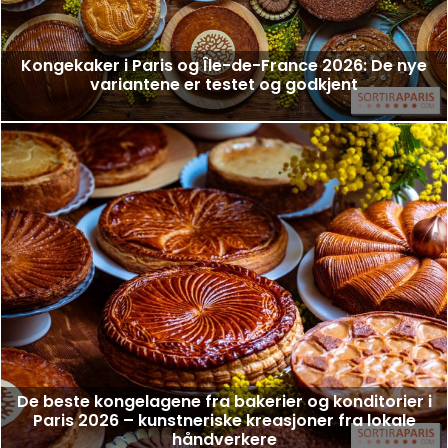
Kongekaker i Paris og Île-de-France 2026: De nye
variantene er testet og godkjent
De beste kongelagene fra bakerier og konditorier i
Paris 2026 – kunstneriske kreasjoner fra lokale
håndverkere