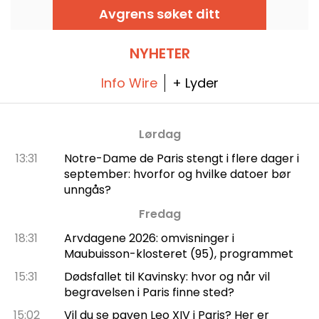
slik at alle kan bli konge eller dronning for et
Avgrens søket ditt
øyeblikk. Den finnes i en familievri i et
håndverksbakeri i 15. arrondissementet,
trofast mot oppskriften som serveres ved
slottet, men tilpasset for våre samlede bord!
NYHETER
Info Wire
+ Lyder
Lørdag
13:31
Notre-Dame de Paris stengt i flere dager i
september: hvorfor og hvilke datoer bør
unngås?
Fredag
18:31
Arvdagene 2026: omvisninger i
Maubuisson-klosteret (95), programmet
15:31
Dødsfallet til Kavinsky: hvor og når vil
begravelsen i Paris finne sted?
15:02
Vil du se paven Leo XIV i Paris? Her er