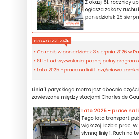
Z okazji 81. rocznicy 
ogłasza zakazy ruchu 
poniedziałek 25 sierp
PRZECZYTAJ TAKŻE
Co robić w poniedziałek 3 sierpnia 2026 w P
81 lat od wyzwolenia: poznaj pełny program 
Lato 2025 - prace na linii 1: częściowe zamkn
Linia 1
paryskiego metra jest obecnie częścio
zawieszone między stacjami Charles de Gaull
Lato 2025 - prace na l
Tego lata transport pu
większej liczbie prac. W
słynną linię 1. Ruch na 