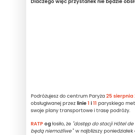
Dlaczego więc przystanek nie będzie ob
Podróżujesz do centrum Paryża
25 sierpnia
obsługiwanej przez
linie
1
i
11
paryskiego metr
swoje plany transportowe i trasę podróży.
RATP
og
łosiło, że
"dostęp do stacji Hôtel de
będą niemożliwe
" w najbliższy poniedziałek 