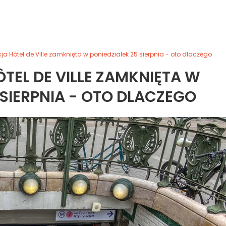
cja Hôtel de Ville zamknięta w poniedziałek 25 sierpnia - oto dlaczego
TEL DE VILLE ZAMKNIĘTA W
 SIERPNIA - OTO DLACZEGO