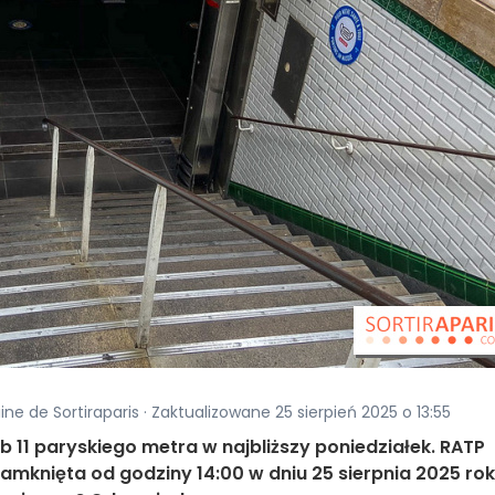
aine de Sortiraparis · Zaktualizowane 25 sierpień 2025 o 13:55
 lub 11 paryskiego metra w najbliższy poniedziałek. RATP
e zamknięta od godziny 14:00 w dniu 25 sierpnia 2025 rok