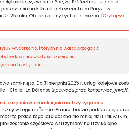
upamiętnienia wyzwolenia Paryża, Préfecture de police
i parkowania na kilku ulicach w centrum Paryża w
nia 2025 roku. Oto szczegóły tych ograniczeń.
[Czytaj więc
aryżu? Wydarzenia, których nie warto przegapić
obchodów i uroczystości w sierpniu
ięcie na trzy tygodnie
wo zamknięta. Do 31 sierpnia 2025 r. usługi kolejowe zos
e - Étoile i La Défense
"z powodu prac konserwacyjnych
"
inii 1: częściowe zamknięcie na trzy tygodnie
bliczny w regionie Île-de-France będzie poddawany cora
 metrze prace tego lata dotkną nie mniej niż 11 linii, w tym
tej linii zostanie częściowo wstrzymany na trzy kolejne