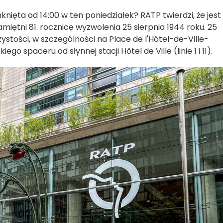
knięta od 14:00 w ten poniedziałek? RATP twierdzi, że jest
pamiętni 81. rocznicę wyzwolenia 25 sierpnia 1944 roku. 25
ystości, w szczególności na Place de l'Hôtel-de-Ville-
ego spaceru od słynnej stacji Hôtel de Ville (linie 1 i 11).