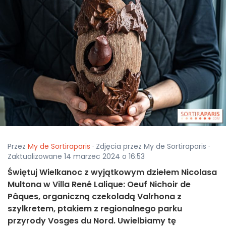
Przez
My de Sortiraparis
· Zdjęcia przez My de Sortiraparis ·
Zaktualizowane 14 marzec 2024 o 16:53
Świętuj Wielkanoc z wyjątkowym dziełem Nicolasa
Multona w Villa René Lalique: Oeuf Nichoir de
Pâques, organiczną czekoladą Valrhona z
szylkretem, ptakiem z regionalnego parku
przyrody Vosges du Nord. Uwielbiamy tę