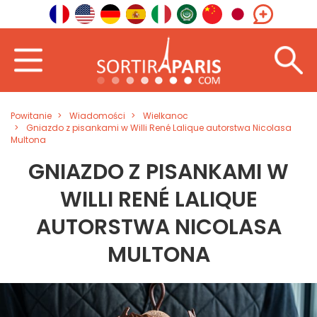
Powitanie
Wiadomości
Wielkanoc
Gniazdo z pisankami w Willi René Lalique autorstwa Nicolasa
Multona
GNIAZDO Z PISANKAMI W
WILLI RENÉ LALIQUE
AUTORSTWA NICOLASA
MULTONA