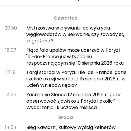
Czwartek
20:50
Mistrzostwa w pływaniu: po wykryciu
węglowodorów w Sekwanie, czy zawody są
zagrożone?
18:07
Piąta fala upałów może uderzyć w Paryż i
Île-de-France już w tygodniu
rozpoczynającym się 10 sierpnia 2026 roku
17:18
Targi staroci w Paryżu i Île-de-France: gdzie
szukać okazji w sobotę 15 sierpnia 2026 r., w
Dzień Wniebowzięcia?
14:26
Zaćmienie Słońca 12 sierpnia 2026 r.: gdzie
obserwować zjawisko z Paryża i okolic?
Wydarzenia i kluczowe miejsca
Środa
14:54
Bieg Kawiarni, kultowy wyścig kelnerów i