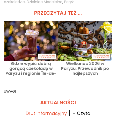
czekoladzie
,
Dzielnica Madeleine
,
Paryż
PRZECZYTAJ TEŻ ...
Gdzie wypić dobrą
Wielkanoc 2026 w
C
gorącą czekoladę w
Paryżu: Przewodnik po
j
Paryżu i regionie Île-de-
najlepszych
France? Nasze
czekoladkach,
sprawdzone adresy
brunchach, pop-upach,
tea time i warsztatach
UWAGI
AKTUALNOŚCI
Drut informacyjny
+ Czyta