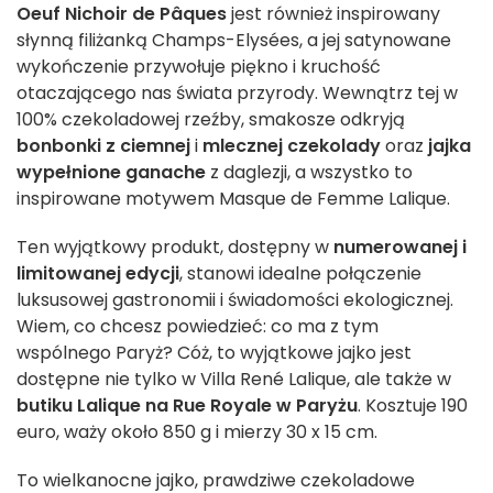
Oeuf Nichoir de Pâques
jest również inspirowany
słynną filiżanką Champs-Elysées, a jej satynowane
wykończenie przywołuje piękno i kruchość
otaczającego nas świata przyrody. Wewnątrz tej w
100% czekoladowej rzeźby, smakosze odkryją
bonbonki z ciemnej
i
mlecznej
czekolady
oraz
jajka
wypełnione ganache
z daglezji, a wszystko to
inspirowane motywem Masque de Femme Lalique.
Ten wyjątkowy produkt, dostępny w
numerowanej i
limitowanej edycji
, stanowi idealne połączenie
luksusowej gastronomii i świadomości ekologicznej.
Wiem, co chcesz powiedzieć: co ma z tym
wspólnego Paryż? Cóż, to wyjątkowe jajko jest
dostępne nie tylko w Villa René Lalique, ale także w
butiku Lalique na Rue Royale w Paryżu
. Kosztuje 190
euro, waży około 850 g i mierzy 30 x 15 cm.
To wielkanocne jajko, prawdziwe czekoladowe