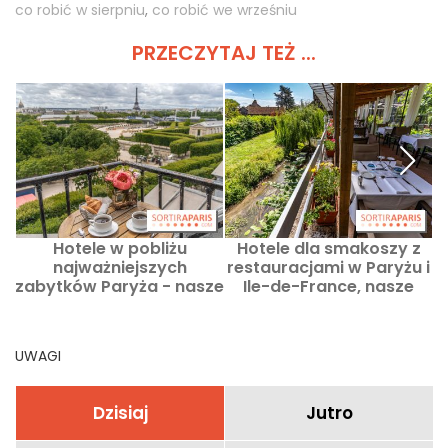
co robić w sierpniu
,
co robić we wrześniu
PRZECZYTAJ TEŻ ...
Hotele w pobliżu
Hotele dla smakoszy z
najważniejszych
restauracjami w Paryżu i
zabytków Paryża - nasze
Ile-de-France, nasze
najlepsze adresy
najlepsze adresy
UWAGI
Dzisiaj
Jutro