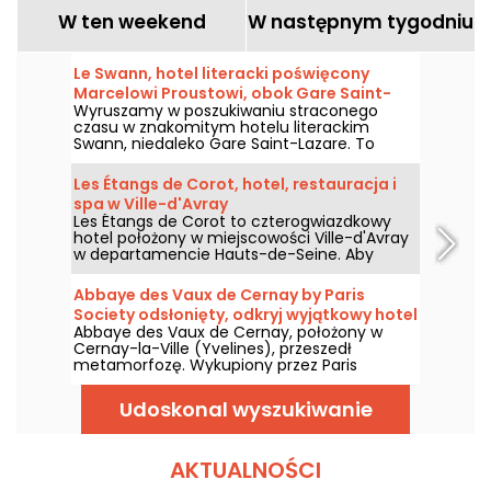
W ten weekend
W następnym tygodniu
Le Swann, hotel literacki poświęcony
Marcelowi Proustowi, obok Gare Saint-
Wyruszamy w poszukiwaniu straconego
Lazare
czasu w znakomitym hotelu literackim
Swann, niedaleko Gare Saint-Lazare. To
miejsce poświęcone Marcelowi Proustowi,
pierwszy hotel literacki tej marki!
Les Étangs de Corot, hotel, restauracja i
spa w Ville-d'Avray
Les Étangs de Corot to czterogwiazdkowy
hotel położony w miejscowości Ville-d'Avray
w departamencie Hauts-de-Seine. Aby
naładować baterie i zrelaksować się, przyjedź
i odkryj ten nowy Relais & Châteaux w jego
Abbaye des Vaux de Cernay by Paris
bukolicznym otoczeniu, który oferuje również
Society odsłonięty, odkryj wyjątkowy hotel
restaurację nagrodzoną gwiazdką Michelin,
Abbaye des Vaux de Cernay, położony w
spa i kawiarnię.
Cernay-la-Ville (Yvelines), przeszedł
metamorfozę. Wykupiony przez Paris
Society, jest prawdziwym luksusowym
hotelem z wieloma atutami, w tym nie mniej
Udoskonal wyszukiwanie
niż 4 restauracjami i 2 barami. Zabierzemy
Cię na odkrywczą wycieczkę.
AKTUALNOŚCI