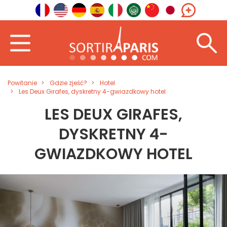
Powitanie
Gdzie zjeść?
Hotel
Les Deux Girafes, dyskretny 4-gwiazdkowy hotel
LES DEUX GIRAFES,
DYSKRETNY 4-
GWIAZDKOWY HOTEL