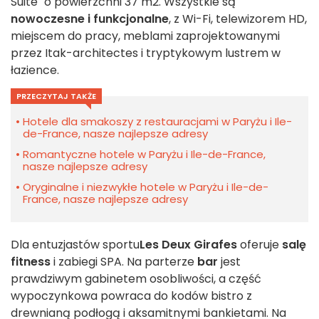
Suite" o powierzchni 37 m2. Wszystkie są
nowoczesne i funkcjonalne
, z Wi-Fi, telewizorem HD,
miejscem do pracy, meblami zaprojektowanymi
przez Itak-architectes i tryptykowym lustrem w
łazience.
PRZECZYTAJ TAKŻE
Hotele dla smakoszy z restauracjami w Paryżu i Ile-
de-France, nasze najlepsze adresy
Romantyczne hotele w Paryżu i Ile-de-France,
nasze najlepsze adresy
Oryginalne i niezwykłe hotele w Paryżu i Ile-de-
France, nasze najlepsze adresy
Dla entuzjastów sportu
Les Deux Girafes
oferuje
salę
fitness
i zabiegi SPA. Na parterze
bar
jest
prawdziwym gabinetem osobliwości, a część
wypoczynkowa powraca do kodów bistro z
drewnianą podłogą i aksamitnymi bankietami. Na