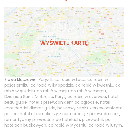
WYŚWIETL KARTĘ
Słowa kluczowe :
Paryż 11
,
co robić w lipcu
,
co robić w
październiku
,
co robić w listopadzie
,
co robić w kwietniu
,
co
robić w grudniu
,
co robić w maju
,
co robić w marcu
,
Dzielnica Saint Ambroise
,
Paryż
,
co robić w czerwcu
,
hotel
beau guide
,
hotel z przewodnikiem po ogrodzie
,
hotel
confidentiel discret guide
,
hotelowy relaks z przewodnikiem
po spa
,
hotel dla smakoszy z restauracją z przewodnikiem
,
romantyczny przewodnik po hotelach
,
przewodnik po
hotelach butikowych
,
co robić w styczniu
,
co robić w lutym
,