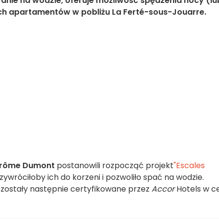
anie na wodzie, oferuje możliwość spędzenia nocy (lu
cych apartamentów w pobliżu La Ferté-sous-Jouarre.
rôme Dumont
postanowili rozpocząć projekt
"Escales
zywróciłoby ich do korzeni i pozwoliło spać na wodzie.
ostały następnie certyfikowane przez
Accor
Hotels w c