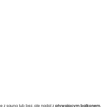
z sauną lub bez, ale nadal z
pływającym balkonem
,