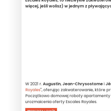
Escales Royales, to niezwykłe zakwaterow
więcej, jeśli wolisz) w jednym z pływają
W 2021 r.
Augustin
,
Jean-Chrysostome
i
Jé
Royales
", oferując zakwaterowanie, które pr
Początkowo domowej roboty apartamenty z
urozmaicenia oferty Escales Royales.
PRZECZYTAJ TAKŻE