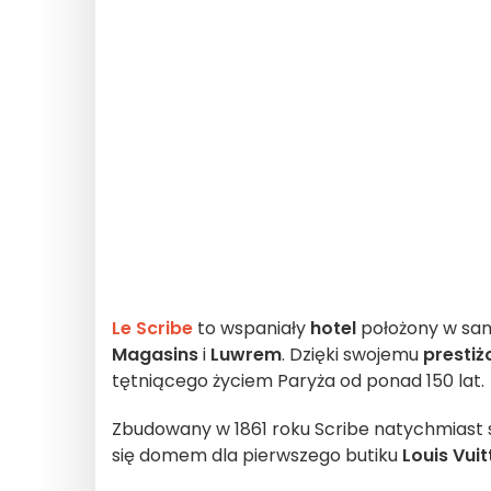
Le Scribe
to wspaniały
hotel
położony w sa
Magasins
i
Luwrem
. Dzięki swojemu
presti
tętniącego życiem Paryża od ponad 150 lat.
Zbudowany w 1861 roku Scribe natychmiast s
się domem dla pierwszego butiku
Louis Vui