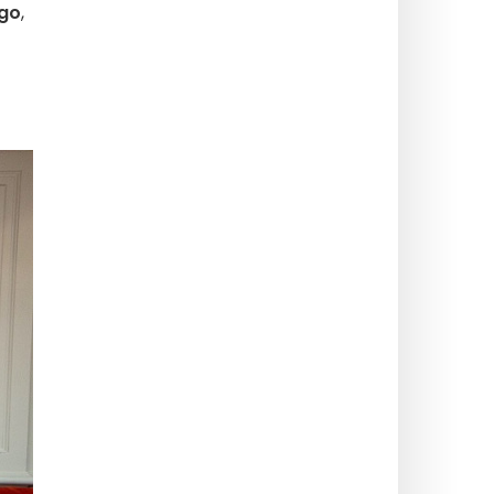
ego
,