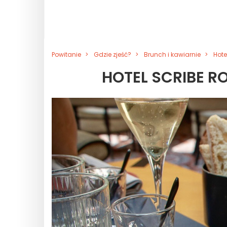
Powitanie
Gdzie zjeść?
Brunch i kawiarnie
Hote
HOTEL SCRIBE R