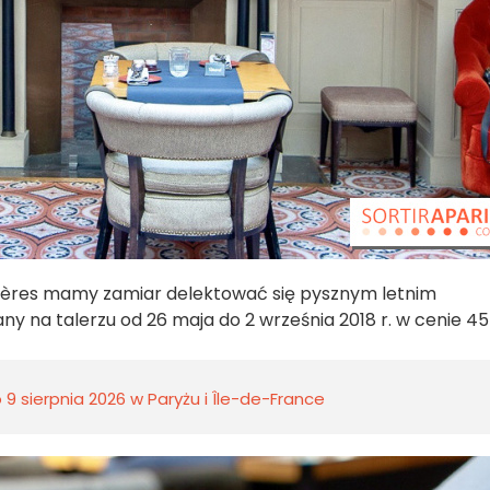
mières mamy zamiar delektować się pysznym letnim
y na talerzu od 26 maja do 2 września 2018 r. w cenie 45
9 sierpnia 2026 w Paryżu i Île-de-France