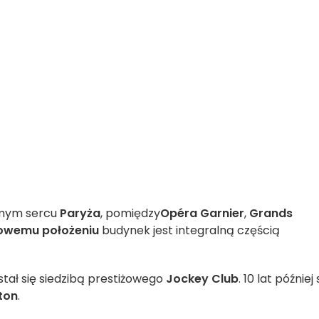
mym sercu
Paryża
, pomiędzy
Opéra Garnier
,
Grands
żowemu położeniu
budynek jest integralną częścią
tał się siedzibą prestiżowego
Jockey Club
. 10 lat później 
tton
.