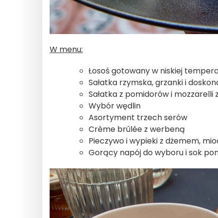
W menu:
Łosoś gotowany w niskiej tempera
Sałatka rzymska, grzanki i doskona
Sałatka z pomidorów i mozzarelli 
Wybór wędlin
Asortyment trzech serów
Crème brûlée z werbeną
Pieczywo i wypieki z dżemem, mi
Gorący napój do wyboru i sok p