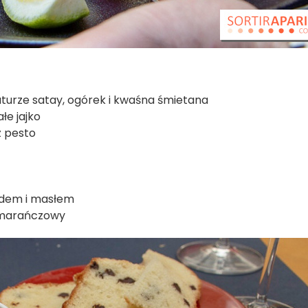
turze satay, ogórek i kwaśna śmietana
łe jajko
z pesto
odem i masłem
omarańczowy