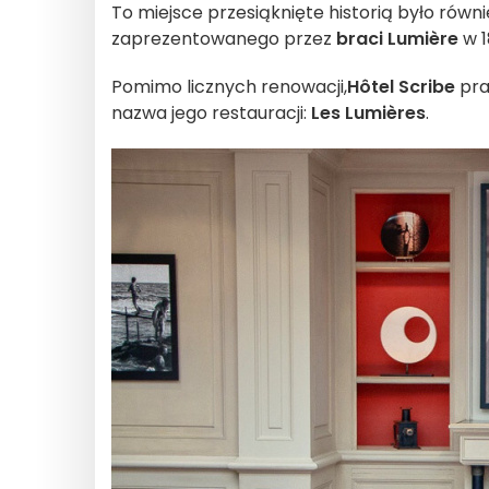
To miejsce przesiąknięte historią było rów
zaprezentowanego przez
braci Lumière
w 1
Pomimo licznych renowacji,
Hôtel Scribe
pra
nazwa jego restauracji:
Les Lumières
.