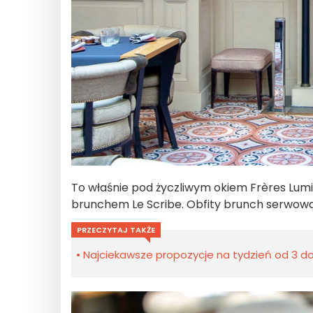
To właśnie pod życzliwym okiem Frères Lu
brunchem Le Scribe. Obfity brunch serwowan
PRZECZYTAJ TAKŻE
Najciekawsze propozycje na tydzień od 3 do 