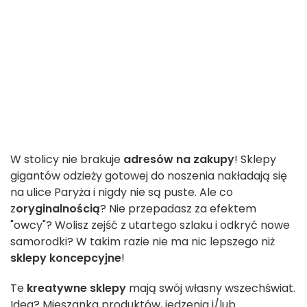
W stolicy nie brakuje
adresów na zakupy
! Sklepy
gigantów odzieży gotowej do noszenia nakładają się
na ulice Paryża i nigdy nie są puste. Ale co
z
oryginalnością
? Nie przepadasz za efektem
"owcy"? Wolisz zejść z utartego szlaku i odkryć nowe
samorodki? W takim razie nie ma nic lepszego niż
sklepy koncepcyjne
!
Te
kreatywne sklepy
mają swój własny wszechświat.
Idea? Mieszanka produktów, jedzenia i/lub