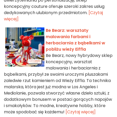
uwierzytelniania po personalizację, sklep
koncepcyjny couture oferuje szeroki zakres usług
dedykowanych ulubionym przedmiotom.
[Czytaj
więcej]
Be Bearz: warsztaty
malowania farbami i
herbaciarnia z bąbelkami w
pobliżu wieży Eiffla
Be Bearz, nowy hybrydowy sklep
koncepcyjny, warsztat
malowania i herbaciarnia z
bąbelkami, przybył ze swoimi uroczymi pluszakami
zaledwie rzut kamieniem od Wieży Eiffla. Ta technika
malarska, która jest już modna w Los Angeles i
Mediolanie, pozwala stworzyć własne dzieło sztuki, z
dodatkowym bonusem w postaci gorących napojów
i smakołyków. To modne, kreatywne hobby, które
może spodobać się każdemu!
[Czytaj więcej]