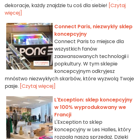
dekoracje, każdy znajdzie tu coś dla siebie!
[Czytaj
więcej]
Connect Paris, niezwykły sklep
koncepcyjny
Connect Paris to miejsce dla
wszystkich fanów
zaawansowanych technologii i
popkultury. W tym sklepie
koncepcyjnym odkryjesz
mnóstwo niezwykłych skarbów, które wyzwolą Twoje
pasje.
[Czytaj więcej]
L'Exception: sklep koncepcyjny
w 100% wyprodukowany we
Francji
L'Exception to sklep
koncepcyjny w Les Halles, który
rozpala naszą sprzedaż. Dzięki