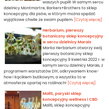
waszych pupili! W samym sercu
dzielnicy Montmartre, Barkers+Brothers to sklep
koncepcyjny dla psów, w którym można spędzić
wyjątkowe chwile ze swoim pupilem.
[Czytaj więcej]
Herbarium, pierwszy
botaniczny sklep koncepcyjny
w sercu dzielnicy Marais
Marka Herbarium otworzy swój
pierwszy botaniczny sklep
koncepcyjny 9 kwietnia 2022 r. w
samym sercu dzielnicy Marais, z
programem warsztatów DIY, odkrywaniem know-
how i kącikiem butikowym, a wszystko to w
atmosferze opartej na roślinach!
[Czytaj więcej]
MallS, paryski sklep
koncepcyjny wellness i CBD
MallS, sklep koncepcyjny