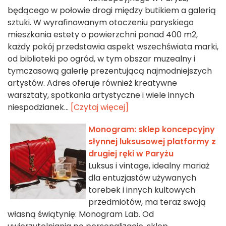
będącego w połowie drogi między butikiem a galerią
sztuki. W wyrafinowanym otoczeniu paryskiego
mieszkania estety o powierzchni ponad 400 m2,
każdy pokój przedstawia aspekt wszechświata marki,
od biblioteki po ogród, w tym obszar muzealny i
tymczasową galerię prezentującą najmodniejszych
artystów. Adres oferuje również kreatywne
warsztaty, spotkania artystyczne i wiele innych
niespodzianek...
[Czytaj więcej]
Monogram: sklep koncepcyjny
słynnej luksusowej platformy z
drugiej ręki w Paryżu
Luksus i vintage, idealny mariaż
dla entuzjastów używanych
torebek i innych kultowych
przedmiotów, ma teraz swoją
własną świątynię: Monogram Lab. Od