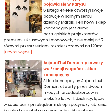
pojawia się w Paryżu
8 lutego eNeNe otworzył swoje
podwoje w samym sercu
dzielnicy Marais. Ten nowy sklep
koncepcyjny jest dumą
portugalskich projektantów
premium, luksusowych i modowych, z nie mniej niż 7
różnymi przestrzeniami rozmieszczonymi na 120m².
[Czytaj więcej]
Aujourd'hui Demain, pierwszy
we Francji wegański sklep
koncepcyjny
Sklep koncepcyjny Aujourd'hui
Demain, otwarty przez dwóch
młodych przedsiębiorców w
wieku 25 lat w 11. dzielnicy, łączy
w sobie bar z przekąskami, sklep spożywczy, ubrania,
książki i kosmetyki na powierzchni 150 metrów