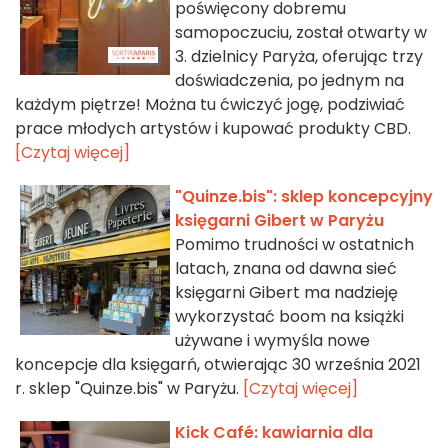
poświęcony dobremu
samopoczuciu, został otwarty w
3. dzielnicy Paryża, oferując trzy
doświadczenia, po jednym na
każdym piętrze! Można tu ćwiczyć jogę, podziwiać
prace młodych artystów i kupować produkty CBD.
[Czytaj więcej]
"Quinze.bis": sklep koncepcyjny
księgarni Gibert w Paryżu
Pomimo trudności w ostatnich
latach, znana od dawna sieć
księgarni Gibert ma nadzieję
wykorzystać boom na książki
używane i wymyśla nowe
koncepcje dla księgarń, otwierając 30 września 2021
r. sklep "Quinze.bis" w Paryżu.
[Czytaj więcej]
Kick Café: kawiarnia dla