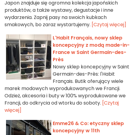
Japon znajduje się ogromna kolekcja japońskich
produktów, a także wystawy, degustacje i inne
wydarzenia. Zapnij pasy na swoich kubkach
smakowych, bo zaraz wystartujemy.
[Czytaj więcej]
L'Habit Français, nowy sklep
koncepcyjny z modą made-in-
France w Saint Germain-des-
Près
Nowy sklep koncepcyjny w Saint
Germain-des-Près: l'Habit
Français. Butik oferujący wiele
marek modowych wyprodukowanych we Francji.
Odzież, akcesoria i buty w 100% wyprodukowane we
Francji, do odkrycia od wtorku do soboty.
[Czytaj
więcej]
Emme26 & Co: etyczny sklep
koncepcyjny w 11th