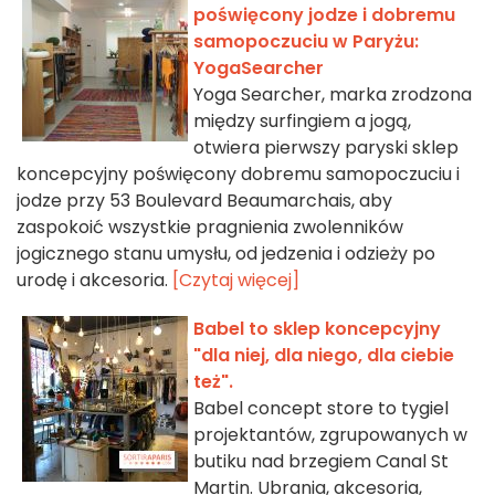
poświęcony jodze i dobremu
samopoczuciu w Paryżu:
YogaSearcher
Yoga Searcher, marka zrodzona
między surfingiem a jogą,
otwiera pierwszy paryski sklep
koncepcyjny poświęcony dobremu samopoczuciu i
jodze przy 53 Boulevard Beaumarchais, aby
zaspokoić wszystkie pragnienia zwolenników
jogicznego stanu umysłu, od jedzenia i odzieży po
urodę i akcesoria.
[Czytaj więcej]
Babel to sklep koncepcyjny
"dla niej, dla niego, dla ciebie
też".
Babel concept store to tygiel
projektantów, zgrupowanych w
butiku nad brzegiem Canal St
Martin. Ubrania, akcesoria,