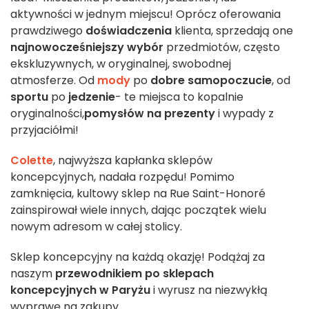
aktywności w jednym miejscu! Oprócz oferowania
prawdziwego
doświadczenia
klienta, sprzedają one
najnowocześniejszy wybór
przedmiotów, często
ekskluzywnych, w oryginalnej, swobodnej
atmosferze. Od
mody
po
dobre samopoczucie
, od
sportu
po
jedzenie
- te miejsca to kopalnie
oryginalności,
pomysłów na prezenty
i wypady z
przyjaciółmi!
Colette
, najwyższa kapłanka sklepów
koncepcyjnych, nadała rozpędu! Pomimo
zamknięcia, kultowy sklep na Rue Saint-Honoré
zainspirował wiele innych, dając początek wielu
nowym adresom w całej stolicy.
Sklep koncepcyjny na każdą okazję! Podążaj za
naszym
przewodnikiem po sklepach
koncepcyjnych w Paryżu
i wyrusz na niezwykłą
wyprawę na zakupy.