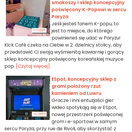
smakoszy i sklep koncepcyjny
poświęcony K-Popowi w sercu
Paryża
Jeśli jesteś fanem K-popu, to
jest to miejsce, do którego
powinieneś się udać w Paryżu!
Kick Café czeka na Ciebie w 2. dzielnicy stolicy, aby
przedstawić Ci swoją wyśmienitą kawiarnię i gorący
sklep koncepcyjny poświęcony koreańskiej muzyce
pop.
[Czytaj więcej]
ESpot, koncepcyjny sklep z
grami położony rzut
kamieniem od Luwru
Gracze i inni entuzjaści gier
wideo spotykają się w ESpot,
nowej przestrzeni poświęconej
grom i e-sportowi w samym
sercu Paryża, przy rue de Rivoli, aby skorzystać z