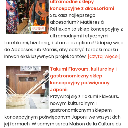
ultramodne sklepy
koncepcyjne z akcesoriami
Szukasz najlepszego
akcesorium? Matières à
Réflexion to sklep koncepcyjny z
ultramodnymi i etycznymi
torebkami, biżuterią, butami i czapkami! Udaj się więc
do Abbesses lub Marais, aby odkryć torebki marki i
innych ekskluzywnych projektantów.
[Czytaj więcej]
Takumi Flavours, kulturalny i
gastronomiczny sklep
koncepcyjny poświęcony
Japonii
Przywitaj się z Takumi Flavours,
nowym kulturalnym i
gastronomicznym sklepem
koncepcyjnym poświęconym Japonii we wszystkich
jej formach. W samym sercu Maison de la Culture du