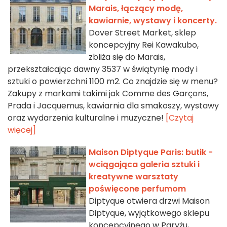
Marais, łączący modę,
kawiarnie, wystawy i koncerty.
Dover Street Market, sklep
koncepcyjny Rei Kawakubo,
zbliża się do Marais,
przekształcając dawny 3537 w świątynię mody i
sztuki o powierzchni 1100 m2. Co znajdzie się w menu?
Zakupy z markami takimi jak Comme des Garçons,
Prada i Jacquemus, kawiarnia dla smakoszy, wystawy
oraz wydarzenia kulturalne i muzyczne!
[Czytaj
więcej]
Maison Diptyque Paris: butik -
wciągająca galeria sztuki i
kreatywne warsztaty
poświęcone perfumom
Diptyque otwiera drzwi Maison
Diptyque, wyjątkowego sklepu
koncepcyjnego w Paryżu,