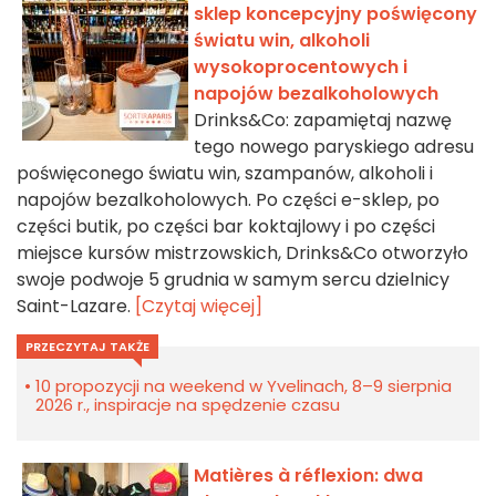
sklep koncepcyjny poświęcony
światu win, alkoholi
wysokoprocentowych i
napojów bezalkoholowych
Drinks&Co: zapamiętaj nazwę
tego nowego paryskiego adresu
poświęconego światu win, szampanów, alkoholi i
napojów bezalkoholowych. Po części e-sklep, po
części butik, po części bar koktajlowy i po części
miejsce kursów mistrzowskich, Drinks&Co otworzyło
swoje podwoje 5 grudnia w samym sercu dzielnicy
Saint-Lazare.
[Czytaj więcej]
PRZECZYTAJ TAKŻE
10 propozycji na weekend w Yvelinach, 8–9 sierpnia
2026 r., inspiracje na spędzenie czasu
Matières à réflexion: dwa