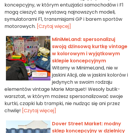
koncepcyjny, w którym entuzjaści samochodów i F1
mogą cieszyć się wystawą najnowszych modeli,
symulatorami F1, transmisjami GP i barem sportów
motorowych.
[Czytaj więcej]
MiniMeLand: spersonalizuj
swoją dżinsową kurtkę vintage
w kolorowym i wyjątkowym
sklepie koncepcyjnym
Witamy w MinimeLand, nie w
jaskini Alicji, ale w jaskini kolorów i
jedynych w swoim rodzaju
elementów vintage Marie Marquet! Wesoły butik-
warsztat, w którym możesz spersonalizować swoje
kurtki, czapki lub trampki, nie nudząc się ani przez
chwilę!
[Czytaj więcej]
Dover Street Market: modny
sklep koncepcyjny w dzielnicy