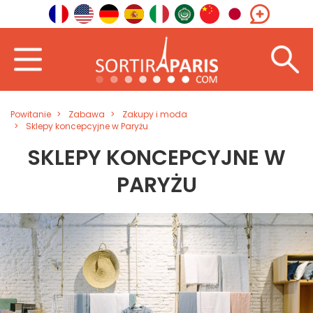
Powitanie
Zabawa
Zakupy i moda
Sklepy koncepcyjne w Paryżu
SKLEPY KONCEPCYJNE W
PARYŻU