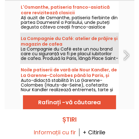
L'Osmanthe, patiseria franco-asiatică
care revizitează clasicii
Ați auzit de Osmanthe, patiseria fierbinte din
partea Daumesnil a Parisului, unde puteți
degusta câteva creații franco-asiatice
ultra-gourmet? Cu opera sa matcha, mille-
crêpes, éclair de susan și produse de
La Compagnie du Café: atelier de prăjire și
patiserie originale, acesta este un loc care
magazin de cafea
agită lucrurile, spre deliciul gurmanzilor.
La Compagnie du Café este un nou brand
care cu siguranță va fi pe placul iubitorilor
de cafea. Produsă la Paris, lângă Place Saint-
Georges, într-o fabrică de prăjire artizanală,
cafeaua poate fi savurată în salon sau
Noile patiserii de vară ale Nour Kandler, de
cumpărată și consumată acasă. Iar pentru
La Garenne-Colombes până la Paris, și
cei curioși, Compagnie du Café oferă
Auto-didactă stabilită în La Garenne-
atelierele ei
ateliere de degustare și prăjire!
Colombes (Hauts-de-Seine), cofetarita
Nour Kandler realizează entremets, tarte și
budinci incredibile, toate făcute în casă, la
comandă personalizată. Am testat noua ei
Rafinați -vă căutarea
colecție estivală cu fructe pentru vara lui
2026 și vă invităm să o descoperiți.
ȘTIRI
Informații cu fir
+ Citirile