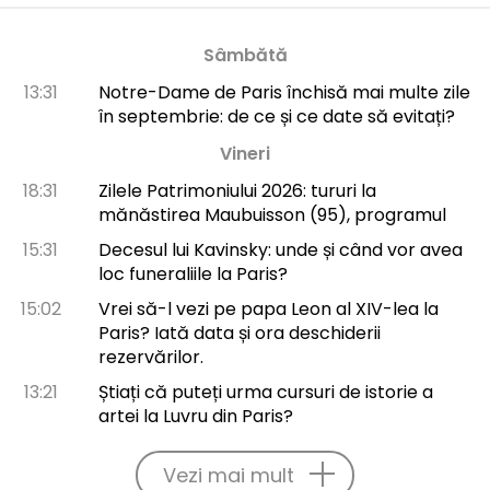
Sâmbătă
13:31
Notre-Dame de Paris închisă mai multe zile
în septembrie: de ce și ce date să evitați?
Vineri
18:31
Zilele Patrimoniului 2026: tururi la
mănăstirea Maubuisson (95), programul
15:31
Decesul lui Kavinsky: unde și când vor avea
loc funeraliile la Paris?
15:02
Vrei să-l vezi pe papa Leon al XIV-lea la
Paris? Iată data și ora deschiderii
rezervărilor.
13:21
Știați că puteți urma cursuri de istorie a
artei la Luvru din Paris?
Vezi mai mult