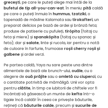
grecești
, pe care le puteți alege mai întâi de la
bufetul de tip all-you-can-eat
. În meniu:
pită
caldă
pe care o puteți înmuia în
hummus
,
tzatziki
, o
tapenadă de măsline Kalamata sau
tirokafteri
, un
preparat delicios pe bază de ardei și brânză feta;
produse de patiserie cu pufuleți,
tirópita
(foitaj cu
feta și miere) și
spanakópita
(foitaj cu spanac și
feta); dar și
salate
, linte și rucola, iar pentru o notă
de culoare în farfurie, frumoase
roșii cherry roșii și
galbene
și ardei verzi.
Pe partea caldă, Yaya nu sare peste una dintre
alimentele de bază ale brunch-ului,
ouăle
, cu o
alegere de
ouă prăjite
sau o
omletă cu ciuperci
, cu
o cantitate potrivită de mămăligă. Unii vor opta
pentru
clătite
, în timp ce iubitorii de chiftele vor fi
încântați să găsească un munte de
kefta
într-o
tigaie încă caldă! În ceea ce privește băuturile,
rețineți că
băuturile calde
, precum și
sucurile de