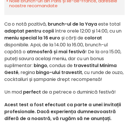
Noile brunch-uri din Paris și Ile-de-France, adresele
noastre recomandate
Ca o notă pozitivă,
brunch-ul de la Yaya
este total
adaptat pentru copii
între orele 12:00 și 14:00, cu un
meniu special la 16 euro
și cărți de
colorat
disponibile. Apoi, de la 14.00 la 16.00, brunch-ul
capătă o
atmosferă și mai festivă
! De la ora 15.00,
puteți savura același meniu, dar cu un bonus
suplimentar:
bingo
, condus de
travestitul Minima
Gesté
, regina
bingo-ului travestit
, cu runde de ouzo,
cocktailuri și șampanie drept recompensă!
Un mod
perfect
de a petrece o duminică festivă!
Acest test a fost efectuat ca parte a unei invitații
profesionale. Dacă experiența dumneavoastră
diferă de a noastră, vă rugăm să ne anunțați.