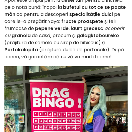
Apoi, este timpul pentru
deserturi
pentru a încheia
pe o notă bună: înapoi la
bufetul cu tot ce se poate
mân
ca pentru a descoperi
specialitățile dulci
pe
care le-a pregătit Yaya:
fructe proaspete
și felii
frumoase de
pepene verde
,
iaurt grecesc
acoperit
cu
granola
de casă, precum și
galagktoboureko
(prăjitură de semolă cu sirop de hibiscus) și
Portokalopita
(prăjitură dulce de portocale). După
aceea, vă garantăm că nu vă va mai fi foame!