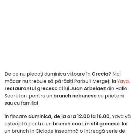
De ce nu plecați duminica viitoare în
Grecia
? Nici
măcar nu trebuie să părăsiți Parisul! Mergeți la
Yaya
,
restaurantul grecesc
al lui
Juan Arbelaez
din Halle
Secrétan, pentru un
brunch nebunesc
cu prietenii
sau cu familia!
În fiecare
duminică, de la ora 12.00 la 16.00,
Yaya vă
așteaptă pentru un
brunch cool, în stil grecesc
. Iar
un brunch în Ciclade înseamnă o întreagă serie de