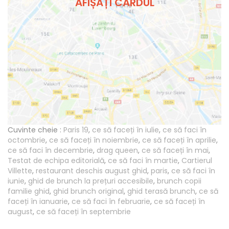
AFIȘAȚI CARDUL
Cuvinte cheie :
Paris 19
,
ce să faceți în iulie
,
ce să faci în
octombrie
,
ce să faceți în noiembrie
,
ce să faceți în aprilie
,
ce să faci în decembrie
,
drag queen
,
ce să faceți în mai
,
Testat de echipa editorială
,
ce să faci în martie
,
Cartierul
Villette
,
restaurant deschis august ghid
,
paris
,
ce să faci în
iunie
,
ghid de brunch la prețuri accesibile
,
brunch copii
familie ghid
,
ghid brunch original
,
ghid terasă brunch
,
ce să
faceți în ianuarie
,
ce să faci în februarie
,
ce să faceți în
august
,
ce să faceți în septembrie