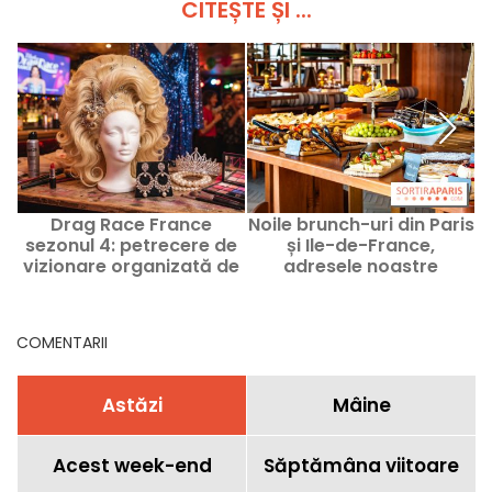
CITEȘTE ȘI ...
Drag Race France
Noile brunch-uri din Paris
B
sezonul 4: petrecere de
și Ile-de-France,
î
vizionare organizată de
adresele noastre
Sublyme, candidatul
recomandate
acestui sezon, la Virage
COMENTARII
Astăzi
Mâine
Acest week-end
Săptămâna viitoare