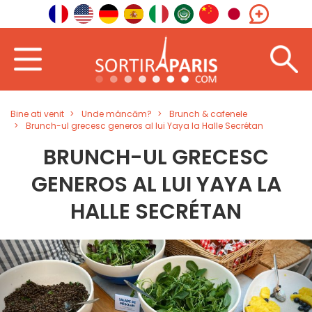
Bine ati venit
Unde mâncăm?
Brunch & cafenele
Brunch-ul grecesc generos al lui Yaya la Halle Secrétan
BRUNCH-UL GRECESC
GENEROS AL LUI YAYA LA
HALLE SECRÉTAN