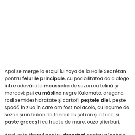
Apoi se merge la etajul lui Yaya de la Halle Secrétan
pentru
felurile principale
, cu posibilitatea de a alege
între adevărata
moussaka
de sezon cu țelină și
morcovi;
pui cu măsline
negre Kalamata, oregano,
roșii semideshidratate și cartofi;
peștele zilei,
pește
spadă în ziua în care am fost noi acolo, cu legume de
sezon și un bulion de fenicul cu șofran și citrice; și
paste grecești
cu fructe de mare, ouzo și ierburi.