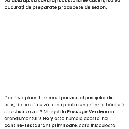
vă așezați, să savurați cocktailurile casei și să vă
bucurați de preparate proaspete de sezon.
Dacă vă place farmecul parizian al pasajelor din
oraș, de ce să nu vă opriți pentru un prânz, o băutură
sau chiar o cină? Mergeți la
Passage Verdeau
în
arondismentul 9.
Holy
este numele acestei noi
cantine-restaurant primitoare
, care înlocuiește