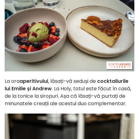
La ora
aperitivului
, lăsați-vă seduși de
cocktailurile
lui Emilie și Andrew
. La Holy, totul este făcut în casă,
de la tonice la siropuri. Așa că lăsați-vă purtați de
minunatele creații ale acestui duo complementar.