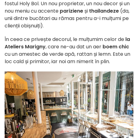
fostul Holy Bol. Un nou proprietar, un nou decor și un
nou meniu cu accente
pariziene
și
thailandeze
(da,
unii dintre bucătari au rămas pentru a-i mulțumi pe
clienții obișnuiți).
În ceea ce privește decorul, le mulțumim celor de
la
Ateliers Marigny
, care ne-au dat un aer
boem chic
cu un amestec de verde apă, rattan și lemn. Este un
loc cald și primitor, iar noi am nimerit în plin.