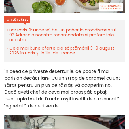
CITEȘTE ȘI EL
Bar Paris 9: Unde să bei un pahar în arondismentul
9? Adresele noastre recomandate și preferatele
noastre
Cele mai bune oferte ale săptămânii 3–9 august
2026 în Paris și în Île-de-France
În ceea ce privește deserturile, ce poate fi mai
parizian decât
Flan
? Cu un strop de caramel cu unt
sărat pentru un plus de răsfăț, vă acoperim noi.
Dacă aveți chef de ceva mai proaspăt, optați
pentru
platoul de fructe roșii
însoțit de o minunată
înghețată de ceai verde.