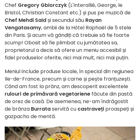
Chef
Gregory Gbiorczyk
(L'Interallié, George, le
Bristol, Christian Constant etc.) și pus pe muzică de
Chef Mehdi Said
și secundul său
Rayan
Vengatasamy
, ambii de la Hôtel Raphaël de 5 stele
din Paris. Și acum vă gândiți că trebuie să fie foarte
scump! Obosit să fie plimbat cu jumătatea sa,
proprietarul a decis să ofere un meniu accesibil și
fidel produselor oferite, nici mai mult, nici mai puțin.
Meniul include produse locale, în special din regiunea
Ile-de-France, precum și carne și pește franțuzești.
Când am fost la prânz, am descoperit excelentele
rulouri de primăvară vegetariene
făcute din pastă
de orez de casă. De asemenea, ne-am îndrăgostit
de brânza
Burrata
servită cu
castraveți
proaspeți și
gazpacho de mentă.