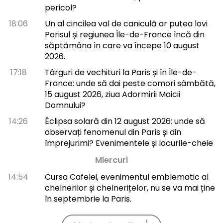
pericol?
18:06
Un al cincilea val de caniculă ar putea lovi
Parisul și regiunea Île-de-France încă din
săptămâna în care va începe 10 august
2026.
17:18
Târguri de vechituri la Paris și în Île-de-
France: unde să dai peste comori sâmbătă,
15 august 2026, ziua Adormirii Maicii
Domnului?
14:26
Éclipsa solară din 12 august 2026: unde să
observați fenomenul din Paris și din
împrejurimi? Evenimentele și locurile-cheie
Miercuri
14:54
Cursa Cafelei, evenimentul emblematic al
chelnerilor și chelnerițelor, nu se va mai ține
în septembrie la Paris.