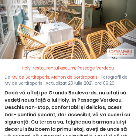
<
>
Holy, restaurantul ascuns, Passage Verdeau
De
My de Sortiraparis
,
Manon de Sortiraparis
· Fotografii de
My de Sortiraparis · Actualizat 20 iulie 2021, ora 09:20
Dacă vă aflați pe Grands Boulevards, nu uitați să
vedeți noua față a lui Holy, în Passage Verdeau.
Deschis non-stop, confortabil și delicios, acest
bar- cantină șocant, dar accesibil, vă va cuceri cu
siguranță. Cu terasa sa, tejgheaua barmanului și
decorul său boem la primul etaj, aveți de unde să