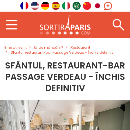
Bine ati venit
Unde mâncăm?
Restaurant
Sfântul, restaurant-bar Passage Verdeau - Închis definitiv
SFÂNTUL, RESTAURANT-BAR
PASSAGE VERDEAU - ÎNCHIS
DEFINITIV