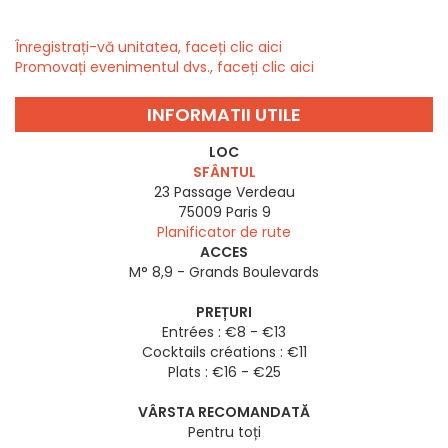
Înregistrați-vă unitatea, faceți clic aici
Promovați evenimentul dvs., faceți clic aici
INFORMATII UTILE
LOC
SFÂNTUL
23 Passage Verdeau
75009
Paris 9
Planificator de rute
ACCES
M° 8,9 - Grands Boulevards
PREȚURI
Entrées : €8 - €13
Cocktails créations : €11
Plats : €16 - €25
VÂRSTA RECOMANDATĂ
Pentru toți