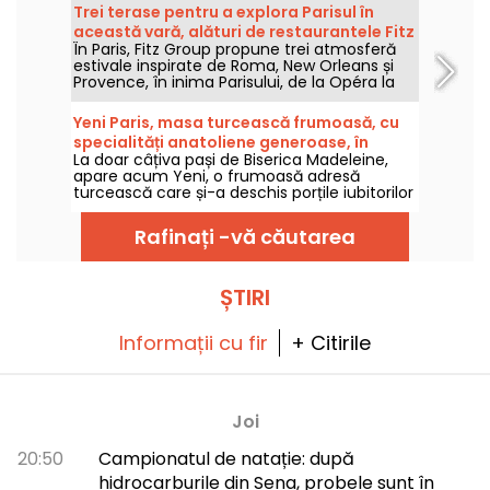
iubitorii de patiserie. Pentru prânz, ceai sau
Trei terase pentru a explora Parisul în
chiar brunch, Pierre Hermé oferă o gamă
această vară, alături de restaurantele Fitz
largă de bunătăți dulci și sărate.
În Paris, Fitz Group propune trei atmosferă
Group
estivale inspirate de Roma, New Orleans și
Provence, în inima Parisului, de la Opéra la
Turnul Eiffel. Fiecare adresă, grație terasei
sale, oferă o oprire în adevăratul sens al
Yeni Paris, masa turcească frumoasă, cu
cuvântului, fără a părăsi capitala.
specialități anatoliene generoase, în
La doar câțiva pași de Biserica Madeleine,
cartierul Madeleine
apare acum Yeni, o frumoasă adresă
turcească care și-a deschis porțile iubitorilor
acestei bucătării pline de soare și de arome
încă de la sfârșitul lui 2025. O masă
Rafinați -vă căutarea
prietenoasă, perfectă pentru un aperitiv în
jurul meze-urilor seara, unde ospitalitatea
este la fel de caldă ca și farfuriile.
ȘTIRI
Informații cu fir
+ Citirile
Joi
20:50
Campionatul de natație: după
hidrocarburile din Sena, probele sunt în