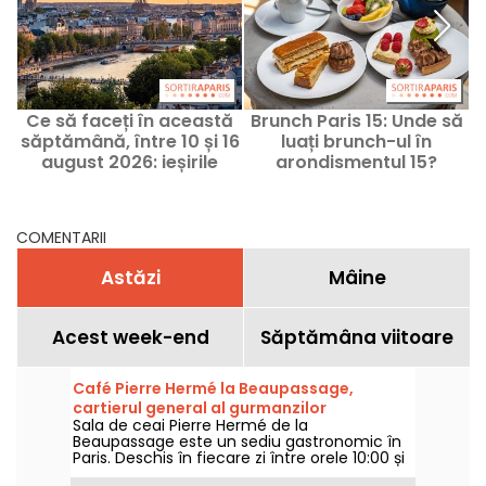
Ce să faceți în această
Brunch Paris 15: Unde să
săptămână, între 10 și 16
luați brunch-ul în
august 2026: ieșirile
arondismentul 15?
a
voastre pentru o
Adresele noastre
săptămână plină în Paris
preferate și
recomandările noastre
COMENTARII
Astăzi
Mâine
Acest week-end
Săptămâna viitoare
Café Pierre Hermé la Beaupassage,
cartierul general al gurmanzilor
Sala de ceai Pierre Hermé de la
Beaupassage este un sediu gastronomic în
Paris. Deschis în fiecare zi între orele 10:00 și
20:00, acest loc este o necesitate pentru