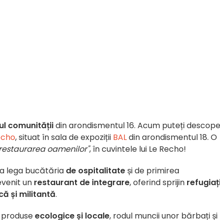
l comunității
din arondismentul 16. Acum puteți descope
echo
, situat în sala de expoziții
BAL
din arondismentul 18. O
 restaurarea oamenilor"
, în cuvintele lui Le Recho!
e a lega bucătăria
de ospitalitate
și de primirea
venit un
restaurant de integrare
, oferind sprijin
refugiaț
că și militantă
.
n produse
ecologice și locale
, rodul muncii unor bărbați și