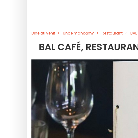
Bine ati venit
Unde mâncăm?
Restaurant
BAL 
BAL CAFÉ, RESTAURAN