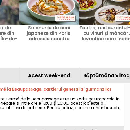
or de
Salonurile de ceai
Zoutra, restaurantul
re din
japoneze din Paris,
cu vinuri și mâncăru
 Île-de-
adresele noastre
levantine care încâ
recomandate
Montmartre
Acest week-end
Săptămâna viitoa
rmé la Beaupassage, cartierul general al gurmanzilor
erre Hermé de la Beaupassage este un sediu gastronomic în
 fiecare zi între orele 10:00 și 20:00, acest loc este o
u iubitorii de patiserie. Pentru prânz, ceai sau chiar brunch,
ră o gamă largă de bunătăți dulci și sărate.