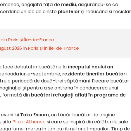
asemenea, angajată față de
mediu
, asigurându-se că
acordând un loc de cinste
plantelor
și reducând și reciclâ
din Paris și Île-de-France
ust 2026 în Paris și în Île-de-France
va face debutul în bucătărie la
începutul noului an
n perioada iunie-septembrie,
rezidențe tinerilor bucătari
ntru o perioadă de două-trei săptămâni. Fiecare bucătar
imaginației și pentru a se antrena în conducerea unui
ui, formată din
bucătari refugiați aflați în programe de
 reveni lui
Toko Essom,
un tânăr bucătar de origine
 și la
Plaza Athénée
și care se inspiră din călătoriile sale
reaga lume, mereu în ton cu ritmul anotimpurilor. Timp de