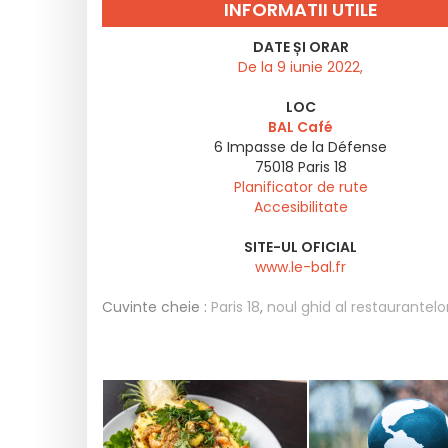
INFORMATII UTILE
DATE ȘI ORAR
De la 9 iunie 2022,
LOC
BAL Café
6 Impasse de la Défense
75018
Paris 18
Planificator de rute
Accesibilitate
SITE-UL OFICIAL
www.le-bal.fr
Cuvinte cheie :
Paris 18
,
noul ghid al restaurantelo