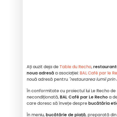
Ați auzit deja de
Table du Recho
,
restaurantu
noua adresă
a asociației:
BAL Café par le R
nouă adresă pentru
"restaurarea lumii prin
În conformitate cu proiectul lui Le Recho d
necondiționată,
BAL Café par Le Recho
a de
care doresc să învețe despre
bucătăria eti
În meniu,
bucătărie de piață
, preparată di