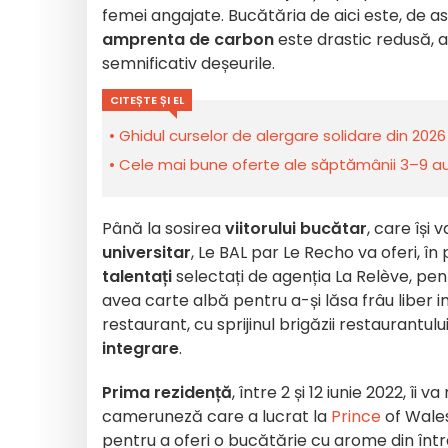
femei angajate. Bucătăria de aici este, de 
amprenta de carbon
este drastic redusă, 
semnificativ deșeurile.
CITEȘTE ȘI EL
Ghidul curselor de alergare solidare din 2026 
Cele mai bune oferte ale săptămânii 3–9 aug
Până la sosirea
viitorului bucătar
, care își 
universitar
, Le BAL par Le Recho va oferi, î
talentați
selectați de agenția La Relève, pe
avea carte albă pentru a-și lăsa frâu liber 
restaurant, cu sprijinul brigăzii restaurantul
integrare
.
Prima rezidență
, între 2 și 12 iunie 2022, îi va
cameruneză care a lucrat la
Prince
of Wales
pentru a oferi o bucătărie cu arome din înt