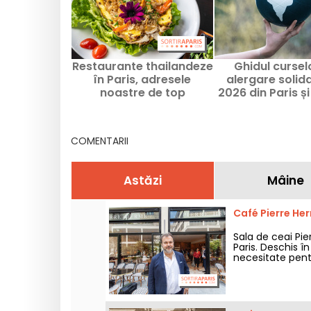
Restaurante thailandeze
Ghidul cursel
în Paris, adresele
alergare solida
noastre de top
2026 din Paris și
France
COMENTARII
Astăzi
Mâine
Café Pierre He
Sala de ceai Pi
Paris. Deschis în
necesitate pentr
Pierre Hermé ofe