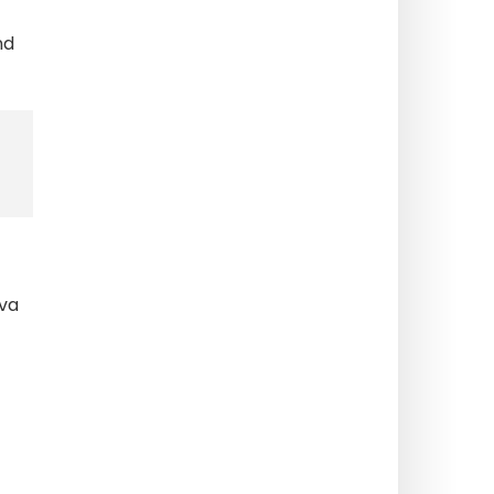
nd
 va