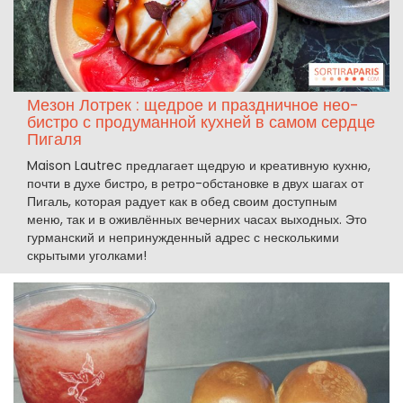
Мезон Лотрек : щедрое и праздничное нео-
бистро с продуманной кухней в самом сердце
Пигаля
Maison Lautrec предлагает щедрую и креативную кухню,
почти в духе бистро, в ретро-обстановке в двух шагах от
Пигаль, которая радует как в обед своим доступным
меню, так и в оживлённых вечерних часах выходных. Это
гурманский и непринужденный адрес с несколькими
скрытыми уголками!