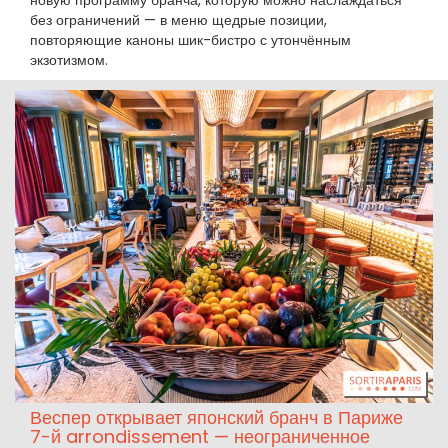
новую программу бранча, которую можно наслаждаться
без ограничений — в меню щедрые позиции,
повторяющие каноны шик-бистро с утончённым
экзотизмом.
Веспер открывает японский бранч в Париже
7-й arrondissement — неограниченное