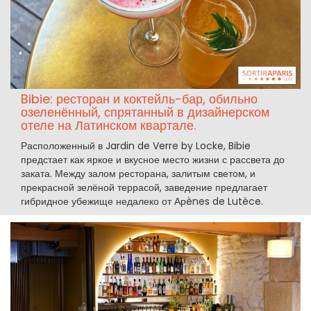
Bibie: ресторан и коктейль-бар, обильно
озеленённый, спрятанный в дизайнерском
отеле на Латинском квартале.
Расположенный в Jardin de Verre by Locke, Bibie
предстает как яркое и вкусное место жизни с рассвета до
заката. Между залом ресторана, залитым светом, и
прекрасной зелёной террасой, заведение предлагает
гибридное убежище недалеко от Арènes de Lutèce.