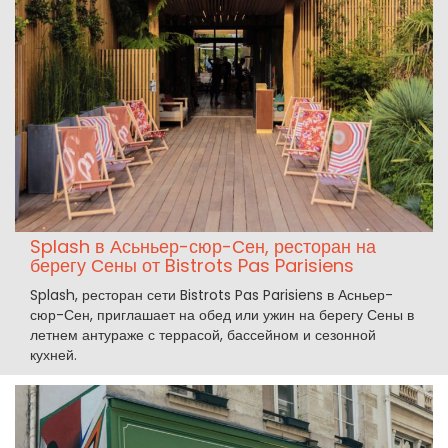
Splash в Асьньер-сюр-Сен, ресторан на
берегу Сены от Bistrots Pas Parisiens
Splash, ресторан сети Bistrots Pas Parisiens в Асньер-
сюр-Сен, приглашает на обед или ужин на берегу Сены в
летнем антураже с террасой, бассейном и сезонной
кухней.