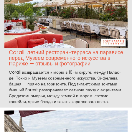
Corail: летний ресторан-терраса на парависе
перед Музеем современного искусства в
Париже — отзывы и фотографии
Corail возвращается к морю в 16-м округе, между Палас-
де-Токио и Музеем современного искусства, Эйфелева
башня — прямо на горизонте. Под гигантскими зонтами
бывший Forest разворачивает летнюю паузу с акцентами
Средиземноморья, между землей и морем: свежие
коктейли, яркие блюда и закаты кораллового цвета.