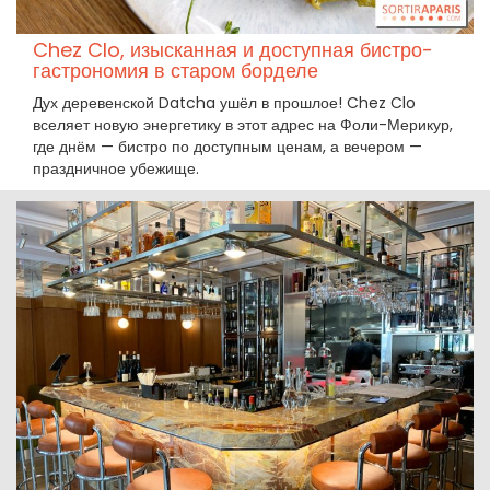
Chez Clo, изысканная и доступная бистро-
гастрономия в старом борделе
Дух деревенской Datcha ушёл в прошлое! Chez Clo
вселяет новую энергетику в этот адрес на Фоли-Мерикур,
где днём — бистро по доступным ценам, а вечером —
праздничное убежище.