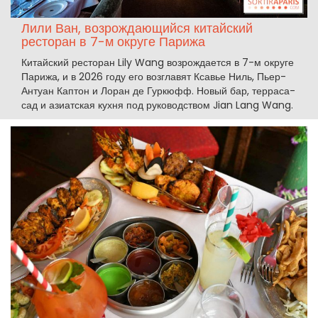
Лили Ван, возрождающийся китайский
ресторан в 7-м округе Парижа
Китайский ресторан Lily Wang возрождается в 7-м округе
Парижа, и в 2026 году его возглавят Ксавье Ниль, Пьер-
Антуан Каптон и Лоран де Гуркюфф. Новый бар, терраса-
сад и азиатская кухня под руководством Jian Lang Wang.