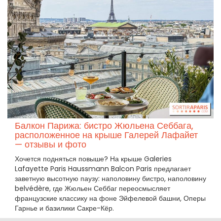
Балкон Парижа: бистро Жюльена Себбага,
расположенное на крыше Галерей Лафайет
— отзывы и фото
Хочется подняться повыше? На крыше Galeries
Lafayette Paris Haussmann Balcon Paris предлагает
заветную высотную паузу: наполовину бистро, наполовину
belvédère, где Жюльен Себбаг переосмысляет
французские классику на фоне Эйфелевой башни, Оперы
Гарнье и базилики Сакре-Кёр.