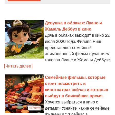
Девушка в облаках: Луане и
Жамель Деббуз в кино
Дочь в облаках выходит в кино 22
июля 2026 года. Филипп Риш
представляет семейный
анимационный фильм с участием
голосов Луане и Жамеля Деббузе.
[Читать далее]
Семейные фильмы, которые
стоит посмотреть в
кинотеатрах сейчас и которые
выйдут в ближайшее время.
Хочется выбраться в кино с
детьми? Узнайте, какие семейные
фильмы идут сейчас в