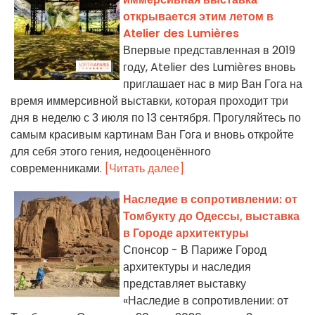
открывается этим летом в
Atelier des Lumières
Впервые представленная в 2019
году, Atelier des Lumières вновь
приглашает нас в мир Ван Гога на
время иммерсивной выставки, которая проходит три
дня в неделю с 3 июля по 13 сентября. Прогуляйтесь по
самым красивым картинам Ван Гога и вновь откройте
для себя этого гения, недооценённого
современниками.
[Читать далее]
Наследие в сопротивлении: от
Томбукту до Одессы, выставка
в Городе архитектуры
Спонсор - В Париже Город
архитектуры и наследия
представляет выставку
«Наследие в сопротивлении: от