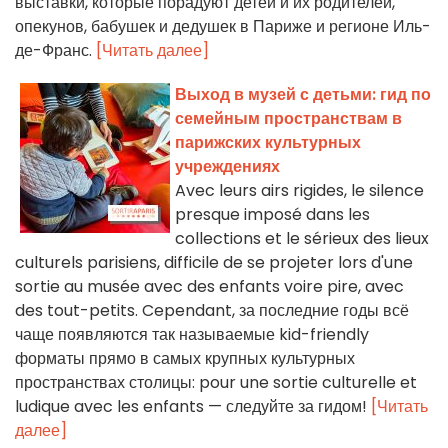
выставки, которые порадуют детей и их родителей,
опекунов, бабушек и дедушек в Париже и регионе Иль-
де-Франс.
[Читать далее]
Выход в музей с детьми: гид по
семейным пространствам в
парижских культурных
учреждениях
Avec leurs airs rigides, le silence
presque imposé dans les
collections et le sérieux des lieux
culturels parisiens, difficile de se projeter lors d'une
sortie au musée avec des enfants voire pire, avec
des tout-petits. Cependant, за последние годы всё
чаще появляются так называемые kid-friendly
форматы прямо в самых крупных культурных
пространствах столицы: pour une sortie culturelle et
ludique avec les enfants — следуйте за гидом!
[Читать
далее]