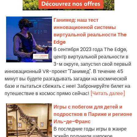
Ганимед: наш тест
инновационной системы
виртуальной реальности The
Edge
6 сентября 2023 года The Edge,
центр виртуальной реальности в
3-м округе, запустил свой первый
инновационный VR-проект "Ганимед". В течение 45
минут вы будете разгадывать загадки на космической
базе и пытаться сбежать с нее! Забронируйте билет на
путешествие в космос прямо сейчас!
[Читать далее]
Игры с побегом для детей и
подростков в Париже и регионе
Иль-де-Франс
В последние годы игры в жанре
эскейп получили широкое