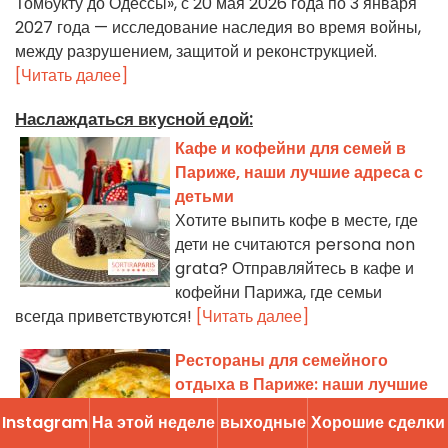
Томбукту до Одессы», с 20 мая 2026 года по 3 января
2027 года — исследование наследия во время войны,
между разрушением, защитой и реконструкцией.
[Читать далее]
Наслаждаться вкусной едой:
Кафе и кофейни для семей в
Париже, наши лучшие адреса с
детьми
Хотите выпить кофе в месте, где
дети не считаются persona non
grata? Отправляйтесь в кафе и
кофейни Парижа, где семьи
всегда приветствуются!
[Читать далее]
Рестораны для семейного
отдыха в Париже: наши лучшие
адреса для детей
Instagram
На этой неделе
выходные
Хорошие сделĸи
Чтобы провести время с детьми