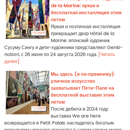
de la Marine: яркая и
бесплатная инсталляция этим
летом
Яркая и поэтичная инсталляция
превращает двор Hôtel de la
Marine: японский художник
Сусуму Сингу и дети-художники представляют Genki-
nobori, с 26 июня по 24 августа 2026 года.
[Читать
далее]
Мы здесь (и по‑прежнему):
уличное искусство
захватывает Пети-Пале на
бесплатной выставке этим
летом
После дебюта в 2024 году
выставка We are here
возвращается в Petit Palais: насладитесь богатым
маршрутом уличного искусства в самом сердце музея