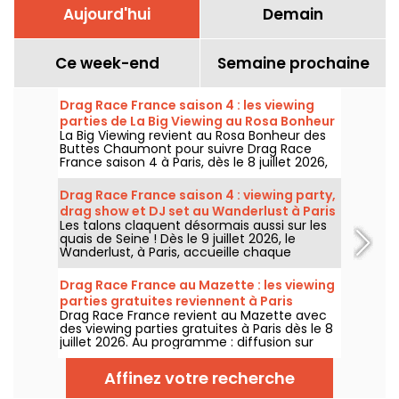
Aujourd'hui
Demain
Ce week-end
Semaine prochaine
Drag Race France saison 4 : les viewing
parties de La Big Viewing au Rosa Bonheur
La Big Viewing revient au Rosa Bonheur des
Buttes Chaumont pour suivre Drag Race
France saison 4 à Paris, dès le 8 juillet 2026,
puis chaque soir de diffusion. Animée par La
Big Bertha, cette viewing party réunit
Drag Race France saison 4 : viewing party,
projection de l’épisode, performances drag,
drag show et DJ set au Wanderlust à Paris
quiz, invités et surprises.
Les talons claquent désormais aussi sur les
quais de Seine ! Dès le 9 juillet 2026, le
Wanderlust, à Paris, accueille chaque
semaine une viewing party de Drag Race
France saison 4, avec projection des
Drag Race France au Mazette : les viewing
épisodes, drag shows et DJ sets jusqu'au
parties gratuites reviennent à Paris
bout de la nuit.
Drag Race France revient au Mazette avec
des viewing parties gratuites à Paris dès le 8
juillet 2026. Au programme : diffusion sur
écran géant, shows drag, commentaires en
direct, guests queer et ambiance festive
Affinez votre recherche
chaque jeudi.