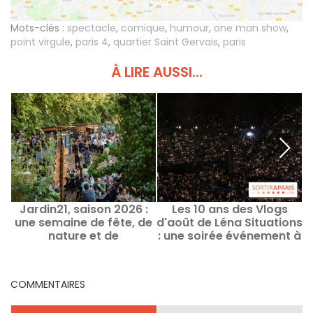
Mots-clés :
spectacle
,
comique
,
humour
,
one man show
,
point virgule
,
paris 4
,
quartier Saint Gervais
,
paris
À LIRE AUSSI...
Jardin21, saison 2026 :
Les 10 ans des Vlogs
une semaine de fête, de
d'août de Léna Situations
nature et de
: une soirée événement à
découvertes culturelles
Bercy
au cœur du parc de la
Villette
COMMENTAIRES