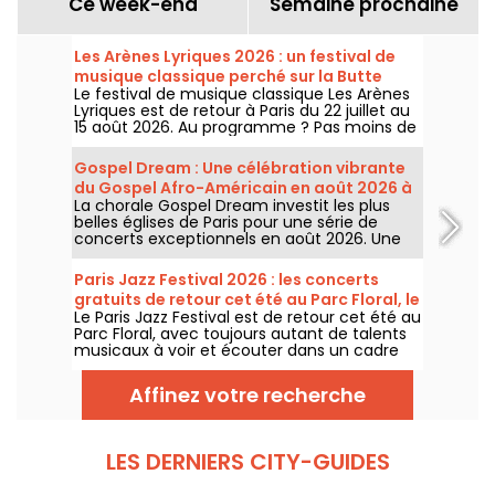
Ce week-end
Semaine prochaine
Les Arènes Lyriques 2026 : un festival de
musique classique perché sur la Butte
Le festival de musique classique Les Arènes
Montmartre
Lyriques est de retour à Paris du 22 juillet au
15 août 2026. Au programme ? Pas moins de
16 concerts donnés au sein des Arènes de
Montmartre, un cadre idyllique pour écouter
Gospel Dream : Une célébration vibrante
les grands classiques.
du Gospel Afro-Américain en août 2026 à
La chorale Gospel Dream investit les plus
Paris
belles églises de Paris pour une série de
concerts exceptionnels en août 2026. Une
expérience musicale unique qui célèbre
l'espoir, l'unité et la résilience à travers les
Paris Jazz Festival 2026 : les concerts
chants authentiques de l'Église Afro-
gratuits de retour cet été au Parc Floral, le
Américaine.
Le Paris Jazz Festival est de retour cet été au
programme
Parc Floral, avec toujours autant de talents
musicaux à voir et écouter dans un cadre
bucolique. Voici le programme des concerts
gratuits à découvrir du 24 juin au 6
Affinez votre recherche
septembre 2026 !
LES DERNIERS CITY-GUIDES