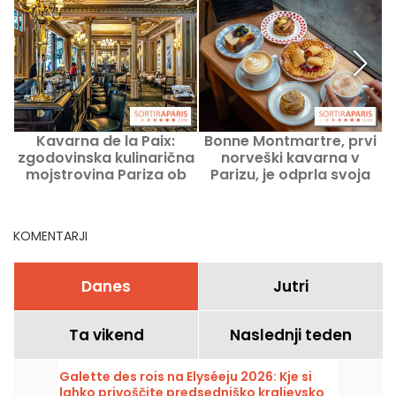
Kavarna de la Paix:
Bonne Montmartre, prvi
zgodovinska kulinarična
norveški kavarna v
d
mojstrovina Pariza ob
Parizu, je odprla svoja
gledališču Opéra Garnier
vrata
KOMENTARJI
Danes
Jutri
Ta vikend
Naslednji teden
Galette des rois na Elyséeju 2026: Kje si
lahko privoščite predsedniško kraljevsko