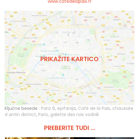
www.cafedelapaix.fr
PRIKAŽITE KARTICO
Ključne besede :
Pariz 9
,
epifanija
,
Café de la Paix
,
chaussée
d antin district
,
Pariz
,
galette des rois vodnik
PREBERITE TUDI ...