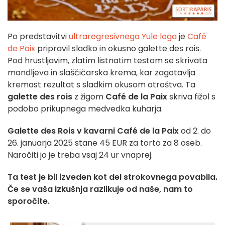
Po predstavitvi
ultraregresivnega Yule loga
je
Café
de Paix
pripravil sladko in okusno galette des rois.
Pod hrustljavim, zlatim listnatim testom se skrivata
mandljeva in slaščičarska krema, kar zagotavlja
kremast rezultat s sladkim okusom otroštva. Ta
galette des rois
z žigom
Café de la Paix
skriva fižol s
podobo prikupnega medvedka kuharja.
Galette des Rois v kavarni Café de la Paix
od 2. do
26. januarja 2025 stane 45 EUR za torto za 8 oseb.
Naročiti jo je treba vsaj 24 ur vnaprej.
Ta test je bil izveden kot del strokovnega povabila.
Če se vaša izkušnja razlikuje od naše, nam to
sporočite.