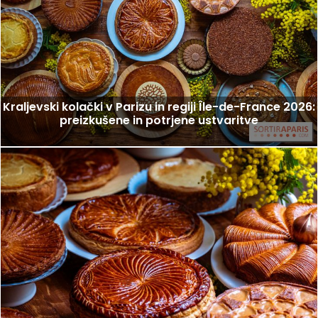
Kraljevski kolački v Parizu in regiji Île-de-France 2026:
preizkušene in potrjene ustvaritve