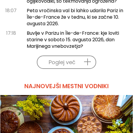
ogljikovodiki, so tekmovanja ogrožena?
18:07
Peta vročinska val bi lahko udarila Pariz in
Île-de-France že v tednu, ki se začne 10.
avgusta 2026.
17:18
Buvlje v Parizu in Île-de-France: kje loviti
starine v soboto 15. avgusta 2026, dan
Marijinega vnebovzetja?
Poglej več
NAJNOVEJŠI MESTNI VODNIKI