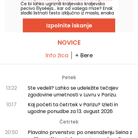
Če bi lahko ugriznili kraljevsko kraljevsko
pito v družinski različici? - fotografije
pecivo Élyséeja... kar od vašega mize? Enak
sladki listnati testo izključno iz masla, enaka
domača frangipane, tokrat pa z žigom za
vsakogar, da postane kralj ali kraljica za
Izpolnite iskanje
trenutek. Na voljo je v družinski različici v
domači pekarni v 15. okrožju, zvesto receptu,
ki ga strežejo v palači, a prilagojeno našim
skupnim praznovanjem!
NOVICE
Info žica
+ Bere
Petek
13:22
Ste vedeli? Lahko se udeležite tečajev
zgodovine umetnosti v Luvru v Parizu.
10:17
Kaj početi ta četrtek v Parizu? Izleti in
ugodne ponudbe za 13. avgust 2026
Četrtek
20:50
Plavalno prvenstvo: po onesnaženju Seina z