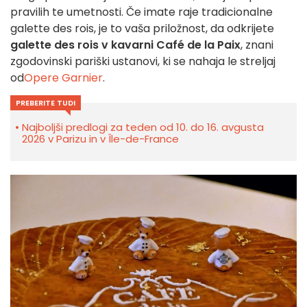
pravilih te umetnosti.
Če imate raje tradicionalne
galette des rois, je to vaša priložnost, da odkrijete
galette des rois v kavarni Café de la Paix
, znani
zgodovinski pariški ustanovi, ki se nahaja le streljaj
od
Opere Garnier
.
PREBERITE TUDI
Najboljši predlogi za teden od 10. do 16. avgusta
2026 v Parizu in v Île-de-France