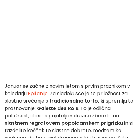
Januar se začne z novim letom s prvim praznikom v
koledarju:
Epifanijo
. Za sladokusce je to priložnost za
slastno srečanje s
tradicionalno torto, ki
spremlja to
praznovanje:
Galette des Rois
. To je odlična
priložnost, da se s prijatelji in družino zberete na
slastnem regratovem popoldanskem prigrizku
in si
razdelite košček te slastne dobrote, medtem ko
vsak upa, da bo našel dragoceni fižol v svojem. Kdor