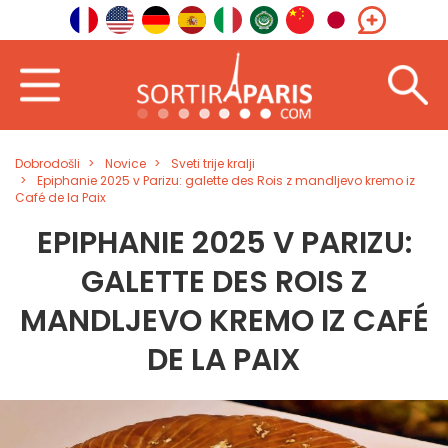
Dobrodošli
Novice
Sveti trije kralji
Epiphanie 2025 v Parizu: galette des Rois z mandljevo kremo iz
Café de la Paix
EPIPHANIE 2025 V PARIZU:
GALETTE DES ROIS Z
MANDLJEVO KREMO IZ CAFÉ
DE LA PAIX