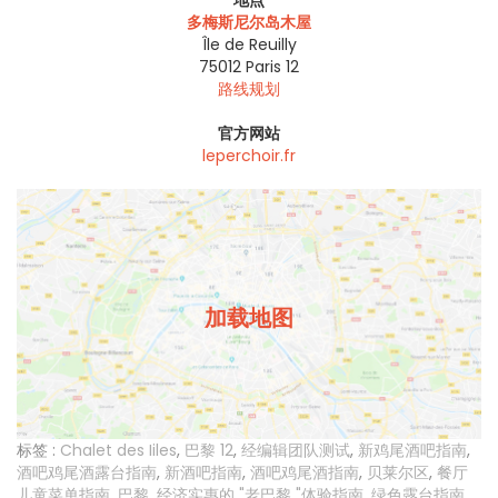
多梅斯尼尔岛木屋
Île de Reuilly
75012
Paris 12
路线规划
官方网站
leperchoir.fr
加载地图
标签 :
Chalet des Iiles
,
巴黎 12
,
经编辑团队测试
,
新鸡尾酒吧指南
,
酒吧鸡尾酒露台指南
,
新酒吧指南
,
酒吧鸡尾酒指南
,
贝莱尔区
,
餐厅
儿童菜单指南
,
巴黎
,
经济实惠的 "老巴黎 "体验指南
,
绿色露台指南
,