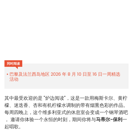
同时阅读
巴黎及法兰西岛地区 2026 年 8 月 10 日至 16 日一周精选
活动
其中最受欢迎的是 "炉边阅读"，这是一款用
梅斯卡尔、黄柠
檬、迷迭香、杏和有机柠檬水
调制的带有烟熏色彩的作品。
每周四晚上
，
这个维多利亚式的休息室会变成一个钢琴酒吧
，
邀请你体验一个永恒的时刻，期间你将与
马蒂尔-保利
一
起唱歌。