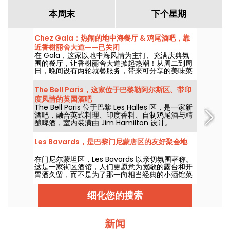
本周末
下个星期
Chez Gala：热闹的地中海餐厅 & 鸡尾酒吧，靠
近香榭丽舍大道——已关闭
在 Gala，这家以地中海风情为主打、充满庆典氛
围的餐厅，让香榭丽舍大道掀起热潮！从周二到周
日，晚间设有两轮就餐服务，带来可分享的美味菜
肴，琴声与人声伴随其后，是一场接着一场的狂热
DJ表演。正式永久关闭。
The Bell Paris，这家位于巴黎勒阿尔斯区、带印
度风情的英国酒吧
The Bell Paris 位于巴黎 Les Halles 区，是一家新
酒吧，融合英式料理、印度香料、自制鸡尾酒与精
酿啤酒，室内装潢由 Jim Hamilton 设计。
Les Bavards，是巴黎门尼蒙唐区的友好聚会地
在门尼尔蒙坦区，Les Bavards 以亲切氛围著称。
这是一家街区酒馆，人们更愿意为宽敞的露台和开
胃酒久留，而不是为了那一向相当经典的小酒馆菜
肴。
细化您的搜索
新闻