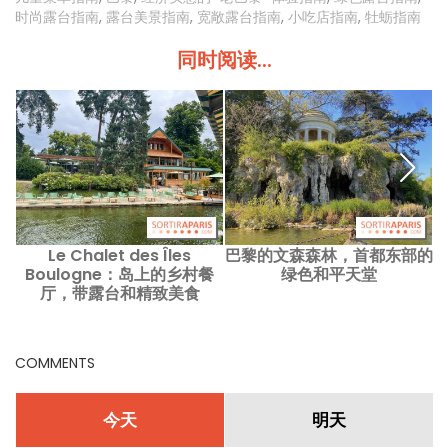
时尚露台指南
,
露台美景指南
,
宽敞露台指南
,
小吃店指南
,
牡蛎指南
同时阅读...
Le Chalet des Îles
巴黎的文森森林，首都东部的
Boulogne：岛上的乡村餐
绿色和平天堂
厅，带露台和精致美食
COMMENTS
今天
明天