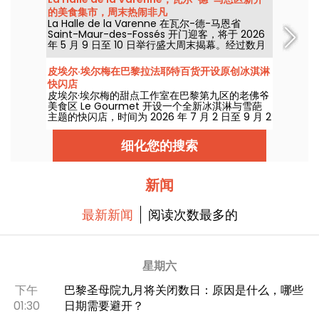
的美食集市，周末热闹非凡
La Halle de la Varenne 在瓦尔-德-马恩省
Saint-Maur-des-Fossés 开门迎客，将于 2026
年 5 月 9 日至 10 日举行盛大周末揭幕。经过数月
施工的改造后，这座焕新后的美食市场将带来全新
体验，欢迎前来一探风采，4 月 30 日（周四）起
皮埃尔·埃尔梅在巴黎拉法耶特百货开设原创冰淇淋
就可抢先体验， accompanying 超值低价。
快闪店
皮埃尔·埃尔梅的甜点工作室在巴黎第九区的老佛爷
美食区 Le Gourmet 开设一个全新冰淇淋与雪葩
主题的快闪店，时间为 2026 年 7 月 2 日至 9 月 2
日。我们去试吃他的新款冰冻布里欧修、植物奶味
甜筒，以及香气浓郁、口感丰富的冰淇淋球。
细化您的搜索
新闻
最新新闻
阅读次数最多的
星期六
下午
巴黎圣母院九月将关闭数日：原因是什么，哪些
01:30
日期需要避开？