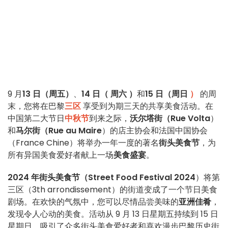
9 月
13 日（周五）
、
14
日（
周六
）
和
15 日（周日
）
的周
末，您将在巴黎
三区
享受到为期三天的共享美食活动。在
中国第二大节日
中秋节
到来之际，
沃尔塔街（Rue Volta
）
和
马尔街（Rue au Maire
）的店主协会和法国中国协会
（France Chine）将举办一年一度的著名
街头美食节
，为
所有异国美食爱好者献上一场
美食盛宴
。
2024 年街头美食节（Street Food Festival 2024
）将第
三区（3th arrondissement）的街道变成了一个节日美食
剧场。在欢快的气氛中，您可以尽情品尝美味的
亚洲佳肴
，
发现令人心动的美食。活动从 9 月 13 日星期五持续到 15 日
星期日，吸引了众多街头美食爱好者和喜欢漫步巴黎历史街