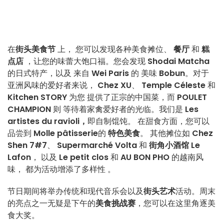
在
街头美食节
上，
您可以发现各种美食摊位、
餐厅
和
糕
点店
，让您的味蕾大饱口福。您会发现
Shodai Matcha
的日式特产，以及
来自
Wei Paris
的
美味
Bobun
。对于
亚洲风味的爱好者来说，
Chez XU
、
Temple Céleste
和
Kitchen STORY
为您
提供了正宗的中国菜，而
POULET
CHAMPION
则
等待着家禽爱好者的光临。
我们是
Les
artistes du ravioli，
即自制馄饨。
在甜食方面，您可以
品尝到
Molle pâtisserie
的
特色美食
。
其他摊位如
Chez
Shen 7#7
、
Supermarché Volta
和
街角小酒馆 Le
Lafon
，
以及
Le petit clos
和
AU BON PHO
的越南风
味，
都为活动增添了多样性
。
节日期间将举办传统和现代音乐会以及
街头艺术
活动。周末
的亮点之一无疑是下午的
美食挑战赛
，您可以在这里角逐美
食大奖。