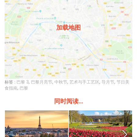
加载地图
标签 :
巴黎 3
,
巴黎月亮节
,
中秋节
,
艺术与手工艺区
,
导月节
,
节日美
食指南
,
巴黎
同时阅读...