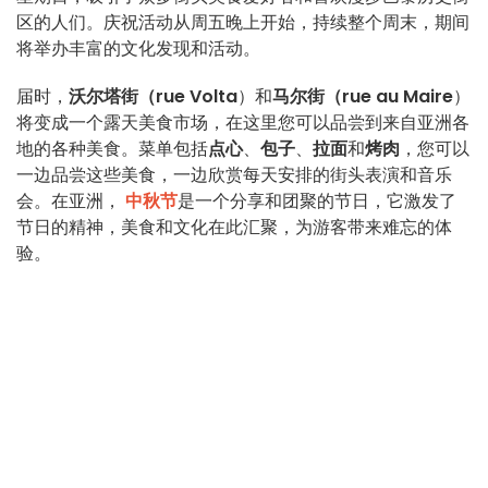
区的人们。庆祝活动从周五晚上开始，持续整个周末，期间
将举办丰富的文化发现和活动。
届时，
沃尔塔街（rue Volta
）和
马尔街（rue au Maire
）
将变成一个露天美食市场，在这里您可以品尝到来自亚洲各
地的各种美食。菜单包括
点心
、
包子
、
拉面
和
烤肉
，您可以
一边品尝这些美食，一边欣赏每天安排的街头表演和音乐
会。在亚洲，
中秋节
是一个分享和团聚的节日，它激发了
节日的精神，美食和文化在此汇聚，为游客带来难忘的体
验。