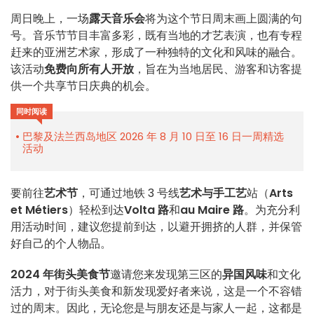
周日晚上，一场
露天音乐会
将为这个节日周末画上圆满的句
号。音乐节节目丰富多彩，既有当地的才艺表演，也有专程
赶来的亚洲艺术家，形成了一种独特的文化和风味的融合。
该活动
免费向所有人开放
，旨在为当地居民、游客和访客提
供一个共享节日庆典的机会。
同时阅读
巴黎及法兰西岛地区 2026 年 8 月 10 日至 16 日一周精选
活动
要前往
艺术节
，可通过地铁 3 号线
艺术与手工艺
站（
Arts
et Métiers
）轻松到达
Volta 路
和
au Maire 路
。为充分利
用活动时间，建议您提前到达，以避开拥挤的人群，并保管
好自己的个人物品。
2024 年街头美食节
邀请您来发现第三区的
异国风味
和文化
活力，对于街头美食和新发现爱好者来说，这是一个不容错
过的周末。因此，无论您是与朋友还是与家人一起，这都是