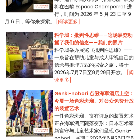
将在巴黎 Espace Champerret 进
行，时间为 2026 年 5 月 23 日至 9
月 6 日，等你来探索。
[阅读更多]
科学城：批判性思维——这场展览动
摇了我们的信念——我们的照片
科学城举办展览《批判性思维》——
一条旨在帮助儿童与成人审视自己的
信念与推理方式的探索之旅，将于
2026年7月7日至8月29日开放。
[阅
读更多]
Genki-nobori 点缀海军酒店上空：
今夏一场色彩斑斓、对公众免费开放
的装置艺术
一件色彩斑斓、富有诗意的装置艺术
正在海军酒店院落变形：日本艺术家
新宮守与儿童艺术家们呈现 Genki-
nobori，展期自2026年6月26日至8