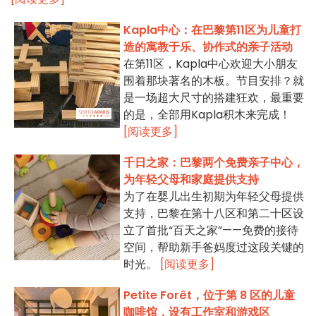
Kapla中心：在巴黎第11区为儿童打
造的寓教于乐、协作式的亲子活动
在第11区，Kapla中心欢迎大小朋友
围着那块著名的木板。节目安排？就
是一场超大尺寸的搭建狂欢，最重要
的是，全部用Kapla积木来完成！
[阅读更多]
千日之家：巴黎两个免费亲子中心，
为年轻父母和家庭提供支持
为了在婴儿出生初期为年轻父母提供
支持，巴黎在第十八区和第二十区设
立了首批“百天之家”——免费的接待
空间，帮助新手爸妈度过这段关键的
时光。
[阅读更多]
Petite Forêt，位于第 8 区的儿童
咖啡馆，设有工作室和游戏区