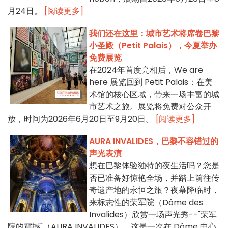
月24日。
[阅读更多]
我们还在这里：城市艺术将席卷巴黎
小圣殿（Petit Palais），今夏举办
免费展览
在2024年首度亮相后，We are
here 展览回到 Petit Palais：在美
术馆的核心区域，带来一场丰富的城
市艺术之旅。展览将免费对公众开
放，时间为2026年6月20日至9月20日。
[阅读更多]
AURA INVALIDES，巴黎不容错过的
声光表演
想在巴黎体验独特的夜生活吗？您是
否已准备好惊艳全场，并踏上前往传
奇遗产地的永恒之旅？夜幕降临时，
来标志性的荣军院（Dôme des
Invalides）欣赏一场声光秀--"荣军
院的震撼"（AURA INVALIDES）。这是一次在 Dôme 中心