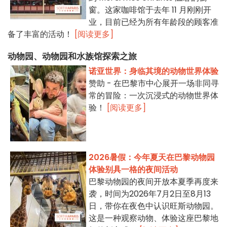
窗。这家咖啡馆于去年 11 月刚刚开
业，目前已经为所有年龄段的顾客准
备了丰富的活动！
[阅读更多]
动物园、动物园和水族馆探索之旅
诺亚世界：身临其境的动物世界体验
赞助 - 在巴黎市中心展开一场非同寻
常的冒险：一次沉浸式的动物世界体
验！
[阅读更多]
2026暑假：今年夏天在巴黎动物园
体验别具一格的夜间活动
巴黎动物园的夜间开放本夏季再度来
袭，时间为2026年7月2日至8月13
日，带你在夜色中认识旺斯动物园。
这是一种观察动物、体验这座巴黎地