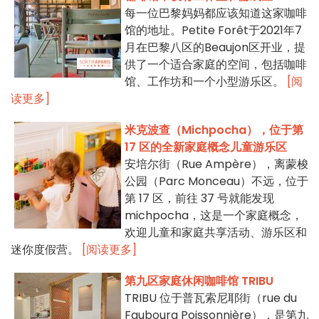
每一位巴黎妈妈都应该知道这家咖啡
馆的地址。Petite Forêt于2021年7
月在巴黎八区的Beaujon区开业，提
供了一个适合家庭的空间，包括咖啡
馆、工作坊和一个小型游乐区。
[阅
读更多]
米克波查（Michpocha），位于第
17 区的全新家庭概念儿童游乐区
安培尔街（Rue Ampère），离蒙梭
公园（Parc Monceau）不远，位于
第 17 区，前往 37 号就能发现
michpocha，这是一个家庭概念，
欢迎儿童和家庭共享活动、游乐区和
迷你度假营。
[阅读更多]
第九区家庭休闲咖啡馆 TRIBU
TRIBU 位于普瓦索尼耶街（rue du
Faubourg Poissonnière），是第九