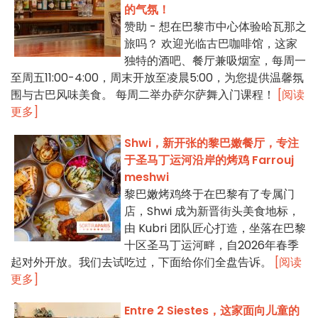
的气氛！
赞助 - 想在巴黎市中心体验哈瓦那之
旅吗？ 欢迎光临古巴咖啡馆，这家
独特的酒吧、餐厅兼吸烟室，每周一
至周五11:00-4:00，周末开放至凌晨5:00，为您提供温馨氛
围与古巴风味美食。 每周二举办萨尔萨舞入门课程！
[阅读
更多]
Shwi，新开张的黎巴嫩餐厅，专注
于圣马丁运河沿岸的烤鸡 Farrouj
meshwi
黎巴嫩烤鸡终于在巴黎有了专属门
店，Shwi 成为新晋街头美食地标，
由 Kubri 团队匠心打造，坐落在巴黎
十区圣马丁运河畔，自2026年春季
起对外开放。我们去试吃过，下面给你们全盘告诉。
[阅读
更多]
Entre 2 Siestes，这家面向儿童的