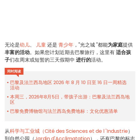
无论是
幼儿
、
儿童
还是
青少年
，"光之城 "都能
为家庭
提供
丰富的活动
。如果您计划近期去巴黎旅行，这里有
适合孩
子
们在周末或短暂的三天假期中
进行的
活动。
同时阅读
巴黎及法兰西岛地区 2026 年 8 月 10 日至 16 日一周精选
活动
本周三，2026年8月5日，带孩子出游：巴黎及法兰西岛地
区
巴黎免费博物馆与法兰西岛免费地标：文化优惠清单
从
科学与工业城（Cité des Sciences et de l
'Industrie
）
到自然公园（
Jardin d'Acclimatation
），还有巴黎的标志