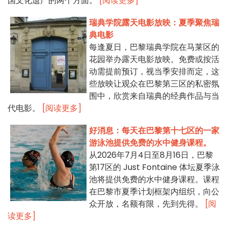
国文化遗产的两个方面。
[阅读更多]
瑞典学院露天电影放映：夏季聚焦瑞
典电影
每逢夏日，巴黎瑞典学院在马莱区的
花园举办露天电影放映。免费或按活
动需提前预订，视当季安排而定，这
些放映让观众在巴黎第三区的私密氛
围中，欣赏来自瑞典的经典作品与当
代电影。
[阅读更多]
好消息：每天在巴黎第十七区的一家
游泳池提供免费的水中健身课程。
从2026年7月4日至8月16日，巴黎
第17区的 Just Fontaine 体坛夏季泳
池将提供免费的水中健身课程。课程
在巴黎市夏季计划框架内组织，向公
众开放，名额有限，先到先得。
[阅
读更多]