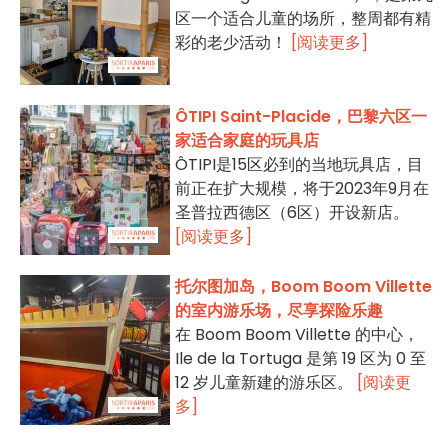
区一个适合儿童的场所，整周都有精
彩的老少活动！
[阅读更多]
ÔTIPI Saint-Placide，巴黎六区一
家适合家庭的玩具店
ÔTIPI是15区必到的当地玩具店，目
前正在扩大规模，将于2023年9月在
圣普拉西德区（6区）开设新店。
[阅读更多]
托尔图加岛，Boom Boom Villette
的室内游乐场，尽享探险乐趣
在 Boom Boom Villette 的中心，
Ile de la Tortuga 是第 19 区为 0 至
12 岁儿童新建的游乐区。
[阅读更
多]