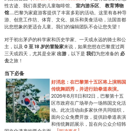
性古迹、我们喜爱的儿童咖啡馆、
室内游乐区
、
教育博物
馆
......巴黎为家庭游客提供了丰富多彩的活动。这里有各种导
游、创意工作坊、体育、文化、娱乐和美食活动，法国首都
比您想象的更适合儿童。我们的编辑团队不会让您失望！
对于初出茅庐的科学家和历史学家、一天或永远的骑士和公
主，以及
0 至 18 岁的冒险家
来说，如果您想在巴黎度过两
三天或四天，尤其是全家
出游
，以下是
我们
为您准备的
必
去
之旅！
当下必备
好消息：在巴黎第十五区将上演韩国
传统舞蹈秀，并进行跆拳道表演。
2026年8月11日和12日，巴黎第十五
区市政府在广场举办一场韩国文化活
动。此次活动由多家伙伴共同组织，
面向公众免费开放，提供跆拳道表演
和传统舞蹈展示，旨在向公众介绍韩