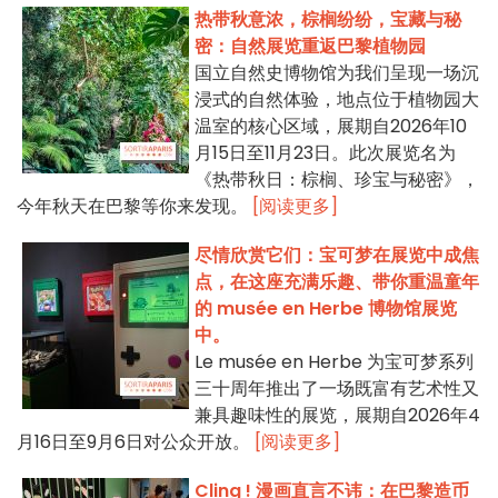
热带秋意浓，棕榈纷纷，宝藏与秘
密：自然展览重返巴黎植物园
国立自然史博物馆为我们呈现一场沉
浸式的自然体验，地点位于植物园大
温室的核心区域，展期自2026年10
月15日至11月23日。此次展览名为
《热带秋日：棕榈、珍宝与秘密》，
今年秋天在巴黎等你来发现。
[阅读更多]
尽情欣赏它们：宝可梦在展览中成焦
点，在这座充满乐趣、带你重温童年
的 musée en Herbe 博物馆展览
中。
Le musée en Herbe 为宝可梦系列
三十周年推出了一场既富有艺术性又
兼具趣味性的展览，展期自2026年4
月16日至9月6日对公众开放。
[阅读更多]
Cling ! 漫画直言不讳：在巴黎造币