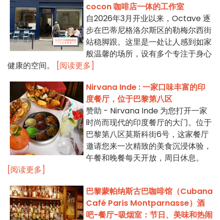
cocon 咖啡店一体的工作室
自2026年3月开业以来，Octave 逐
步在巴蒂尼格洛尔斯区的勒梅尔西街
站稳脚跟。这里是一处让人感到如家
般温馨的场所，设有多个专注于身心
健康的空间。
[阅读更多]
Nirvana Inde : 一家口味丰富的印
度餐厅，位于巴黎第八区
赞助 - Nirvana Inde 为您打开一家
时尚而现代的印度餐厅的大门。位于
巴黎第八区莫斯科街6号，这家餐厅
邀请您来一次精致的美食沉浸体验，
午餐和晚餐每天开放，周日休息。
[阅读更多]
巴黎蒙帕纳斯古巴咖啡馆（Cubana
Café Paris Montparnasse）酒
吧-餐厅-吸烟室：节日、美味和热闹