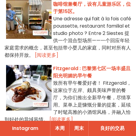
咖啡馆兼餐厅，设有儿童游乐区，位
于第15区。
Une adresse qui fait à la fois café
poussette, restaurant familial et
studio photo ? Entre 2 Siestes 提
供一个混合型场所——一个回应年轻
家庭需求的概念，甚至包括带小婴儿的家庭，同时对所有人
都保持开放。
[阅读更多]
Fitzgerald : 巴黎第七区一场丰盛且
阳光明媚的早午餐
致所有早午餐爱好者！ Fitzgerald，
这家位于左岸、颇具美味声誉的餐
厅，为你们推出全新早午餐，尽情享
用。菜单上是慷慨分量的提案，延续
了时髦高雅的小酒馆风格，并融入恰
到好处的异域风情。
[阅读更多]
Instagram
本周
周末
良好的交易
Vesper 在巴黎第七区推出日式早午