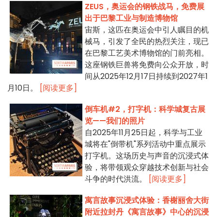
ZEUS，奥运会的钢铁战马，免费展
出于巴黎工业与制造博物馆
宙斯，这匹在奥运会中引人瞩目的机
械马，引发了全民的热烈关注，现已
在巴黎工艺美术博物馆的门前亮相。
这座钢铁巨兽将免费向公众开放，时
间从2025年12月17日持续到2027年1
月10日。
[阅读更多]
倒车机#2，打字机：科学城复古展
览——我们的照片
自2025年11月25日起，科学与工业
城将在"倒带机"系列活动中重点展示
打字机。这场历史与声音的沉浸式体
验，将带领观众穿越技术创新与社会
斗争的时代洪流。
[阅读更多]
寓言故事沉浸式体验：香榭丽舍大街
附近拉封丹《寓言故事》中心的沉浸