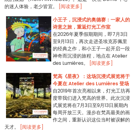
的迷人体验，老少皆宜。
[阅读更多]
小王子，沉浸式的奥德赛：一家人的
诗意之旅，重返灯光工作室
在2026年夏季假期期间，即7月3日
至9月13日，再次走进圣埃克苏佩里
的经典之作，和小王子一起开启一段
神奇而沉浸的旅程，地点在 Atelier
des Lumières。
[阅读更多]
梵高《星夜》：这场沉浸式展览将于
今夏在 Atelier des Lumières 登场
自2019年首次亮相以来，灯光工坊再
度带我们进入梵高的世界。此次沉浸
式展览将在7月3日至9月13日展期内
每周开放三天。漫步在梵高最美的画
作之间，重新认识这位当时被误解的
天才。
[阅读更多]