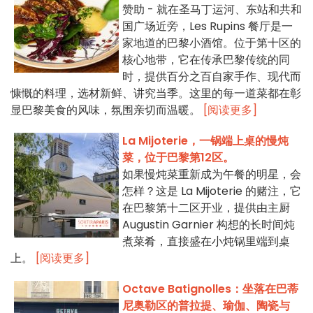
赞助 - 就在圣马丁运河、东站和共和
国广场近旁，Les Rupins 餐厅是一
家地道的巴黎小酒馆。位于第十区的
核心地带，它在传承巴黎传统的同
时，提供百分之百自家手作、现代而
慷慨的料理，选材新鲜、讲究当季。这里的每一道菜都在彰
显巴黎美食的风味，氛围亲切而温暖。
[阅读更多]
La Mijoterie，一锅端上桌的慢炖
菜，位于巴黎第12区。
如果慢炖菜重新成为午餐的明星，会
怎样？这是 La Mijoterie 的赌注，它
在巴黎第十二区开业，提供由主厨
Augustin Garnier 构想的长时间炖
煮菜肴，直接盛在小炖锅里端到桌
上。
[阅读更多]
Octave Batignolles：坐落在巴蒂
尼奥勒区的普拉提、瑜伽、陶瓷与