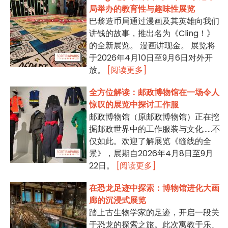
局举办的教育性与趣味性展览
巴黎造币局通过漫画及其英雄向我们
讲钱的故事，推出名为《Cling！》
的全新展览。 漫画讲现金。 展览将
于2026年4月10日至9月6日对外开
放。
[阅读更多]
全方位解读：邮政博物馆在一场令人
惊叹的展览中探讨工作服
邮政博物馆（原邮政博物馆）正在挖
掘邮政世界中的工作服装与文化……不
仅如此。欢迎了解展览《缝线的全
景》，展期自2026年4月8日至9月
22日。
[阅读更多]
在恐龙足迹中探索：博物馆进化大画
廊的沉浸式展览
踏上古生物学家的足迹，开启一段关
于恐龙的探索之旅。此次寓教于乐、