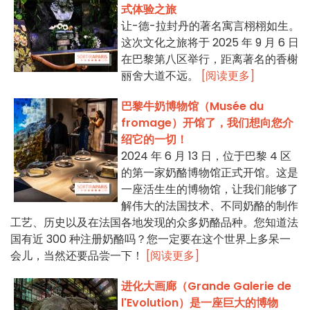
式体验之旅
让-德-拉封丹的著名寓言栩栩如生。
这次文化之旅将于 2025 年 9 月 6 日
在巴黎第八区举行，距离著名的香榭
丽舍大道不远。
[阅读更多]
巴黎牛奶博物馆（Musée du
fromage）开馆了，我们想向您介
绍它的一切！
2024 年 6 月 13 日，位于巴黎 4 区
的第一家奶酪博物馆正式开馆。这是
一座活生生的博物馆，让我们能够了
解伟大的法国技术、不同奶酪的制作
工艺、历史以及在法国各地发现的众多奶酪品种。您知道法
国有近 300 种注册奶酪吗？您一定要在这个世界上多呆一
会儿，当然还要品尝一下！
[阅读更多]
进化大画廊（Grande Galerie de
l'Evolution）是一座巨大的博物