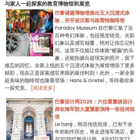
与家人一起探索的教育博物馆和展览
巴黎谜题博物馆推出五大沉浸式体
验，并开设汉斯与格雷特咖啡馆
Paradox Museum 在巴黎汇集了近
百种奇幻体验，包括视觉错觉、光影
幻象以及感官颠覆，绝对让你忘记时
间。这里不仅能让你体验“被骗”的乐
趣，还能拍摄出超现实的照片，留下
难忘的回忆。全新上线的五个沉浸式体验为展馆增添了更多
精彩，现在正是探索感官界限的最佳时刻！此外，一家全新
超美味的咖啡馆也隆重登场：Hans & Gretel，等待着你来
一探究竟。
[阅读更多]
巴黎设计周2026：六位重量级设计
师在海军部大厦重新演绎一张祖传纸
张
Le hanji，韩语传统纸张，已有千余
年的制作历史，将走进海军酒店，参
与2026巴黎设计周。9月10日至27