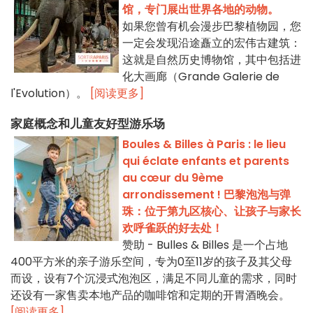
馆，专门展出世界各地的动物。
如果您曾有机会漫步巴黎植物园，您
一定会发现沿途矗立的宏伟古建筑：
这就是自然历史博物馆，其中包括进
化大画廊（Grande Galerie de
l'Evolution）。
[阅读更多]
家庭概念和儿童友好型游乐场
Boules & Billes à Paris : le lieu
qui éclate enfants et parents
au cœur du 9ème
arrondissement ! 巴黎泡泡与弹
珠：位于第九区核心、让孩子与家长
欢呼雀跃的好去处！
赞助 - Bulles & Billes 是一个占地
400平方米的亲子游乐空间，专为0至11岁的孩子及其父母
而设，设有7个沉浸式泡泡区，满足不同儿童的需求，同时
还设有一家售卖本地产品的咖啡馆和定期的开胃酒晚会。
[阅读更多]