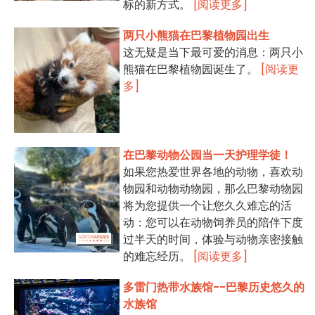
标的新方式。
[阅读更多]
两只小熊猫在巴黎植物园出生
这无疑是当下最可爱的消息：两只小
熊猫在巴黎植物园诞生了。
[阅读更
多]
在巴黎动物公园当一天护理学徒！
如果您热爱世界各地的动物，喜欢动
物园和动物动物园，那么巴黎动物园
将为您提供一个让您久久难忘的活
动：您可以在动物饲养员的陪伴下度
过半天的时间，体验与动物亲密接触
的难忘经历。
[阅读更多]
多雷门热带水族馆--巴黎历史悠久的
水族馆