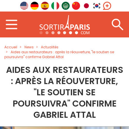
Accueil
News
Actualités
Aides aux restaurateurs : après la réouverture, "le soutien se
poursuivra" confirme Gabriel Attal
AIDES AUX RESTAURATEURS
: APRÈS LA RÉOUVERTURE,
"LE SOUTIEN SE
POURSUIVRA" CONFIRME
GABRIEL ATTAL