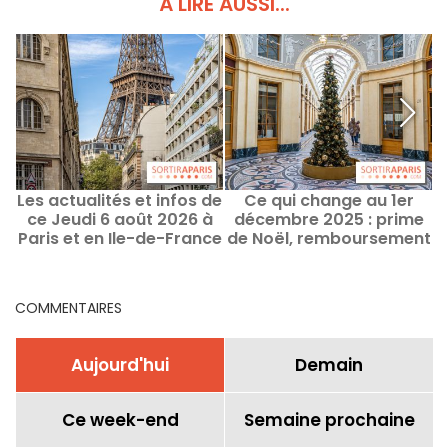
À LIRE AUSSI...
Les actualités et infos de
Ce qui change au 1er
ce Jeudi 6 août 2026 à
décembre 2025 : prime
Paris et en Ile-de-France
de Noël, remboursement
a
de fauteuils roulants...
Les nouveautés du mois
COMMENTAIRES
Aujourd'hui
Demain
Ce week-end
Semaine prochaine