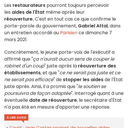
Les
restaurateurs
pourront toujours percevoir
les
aides de l'État
même
après leur
réouverture.
C'est en tout cas ce que confirme le
porte-parole du gouvernement,
Gabriel Attal
, dans
un entretien accordé au
Parisien
ce dimanche 7
mars 2021.
Concrètement, le jeune porte-voix de l'exécutif a
affirmé que "
ça n'aurait aucun sens de couper le
robinet d'un coup
" juste après la
réouverture des
établissements
, et que "
ce ne serait pas juste et ce
ne serait pas efficace
" de
stopper les aides
de l'État
juste après. Ainsi, il a promis que "
le soutien se
poursuivra de façon adaptée
". Interrogé quant à une
éventuelle
date de réouverture
, le secrétaire d'État
n'a pas été en mesure d'apporter une réponse.
À LIRE AUSSI
Covid : Jean Castex promet de nouvelles aides