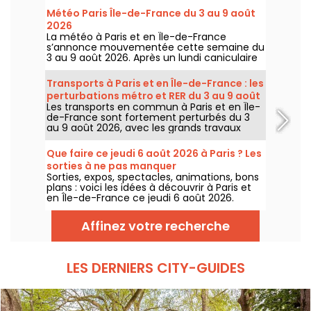
Météo Paris Île-de-France du 3 au 9 août
2026
La météo à Paris et en Île-de-France
s’annonce mouvementée cette semaine du
3 au 9 août 2026. Après un lundi caniculaire
marqué par un risque d’orages, les
températures vont progressivement baisser
Transports à Paris et en Île-de-France : les
avant le retour d’un temps plus chaud et
perturbations métro et RER du 3 au 9 août
ensoleillé pour le week-end.
Les transports en commun à Paris et en Île-
2026
de-France sont fortement perturbés du 3
au 9 août 2026, avec les grands travaux
d'été qui impactent très durement
certaines lignes, selon la RATP et SNCF.
Que faire ce jeudi 6 août 2026 à Paris ? Les
sorties à ne pas manquer
Sorties, expos, spectacles, animations, bons
plans : voici les idées à découvrir à Paris et
en Île-de-France ce jeudi 6 août 2026.
Affinez votre recherche
LES DERNIERS CITY-GUIDES