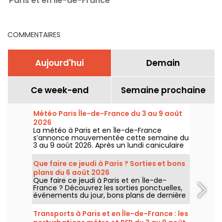
Paris et en Ile-de-France
COMMENTAIRES
Aujourd'hui
Demain
Ce week-end
Semaine prochaine
Météo Paris Île-de-France du 3 au 9 août
2026
La météo à Paris et en Île-de-France
s’annonce mouvementée cette semaine du
3 au 9 août 2026. Après un lundi caniculaire
marqué par un risque d’orages, les
températures vont progressivement baisser
Que faire ce jeudi à Paris ? Sorties et bons
avant le retour d’un temps plus chaud et
plans du 6 août 2026
ensoleillé pour le week-end.
Que faire ce jeudi à Paris et en Île-de-
France ? Découvrez les sorties ponctuelles,
événements du jour, bons plans de dernière
minute et idées à ne pas manquer ce jeudi
6 août 2026.
Transports à Paris et en Île-de-France : les