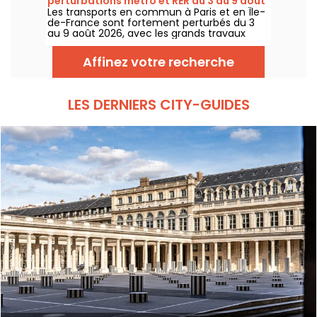
perturbations métro et RER du 3 au 9 août
Les transports en commun à Paris et en Île-
2026
de-France sont fortement perturbés du 3
au 9 août 2026, avec les grands travaux
d'été qui impactent très durement
certaines lignes, selon la RATP et SNCF.
Affinez votre recherche
LES DERNIERS CITY-GUIDES