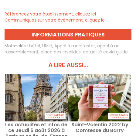
Référencez votre établissement, cliquez ici
Communiquez sur votre évènement, cliquez ici
INFORMATIONS PRATIQUES
Mots-clés :
hôtel
,
UMIH
,
Appel à manifester
,
appel à un
rassemblement
,
place des invalides
,
actualité covid guide
À LIRE AUSSI...
Les actualités et infos de
Saint-Valentin 2022 by
ce Jeudi 6 août 2026 à
Comtesse du Barry
r