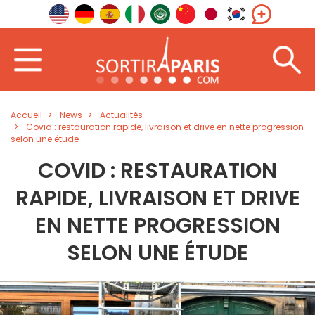
Accueil
News
Actualités
Covid : restauration rapide, livraison et drive en nette progression
selon une étude
COVID : RESTAURATION
RAPIDE, LIVRAISON ET DRIVE
EN NETTE PROGRESSION
SELON UNE ÉTUDE