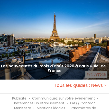
Les nouveautés du mois d'août 2026 à Paris & Île-de-
France
Tous les guides : News >
Publicité
•
Communiquez sur votre événement
•
Référencez un établissement
•
FAQ / Contact
Manifeste
•
Mentions légales
•
Paramètres de