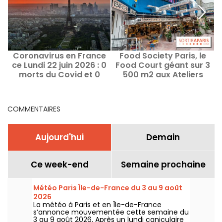
Coronavirus en France
Food Society Paris, le
S
ce Lundi 22 juin 2026 : 0
Food Court géant sur 3
morts du Covid et 0
500 m2 aux Ateliers
l
nouveaux cas
Gaîté - fermé
définitivement
COMMENTAIRES
Aujourd'hui
Demain
Ce week-end
Semaine prochaine
Météo Paris Île-de-France du 3 au 9 août
2026
La météo à Paris et en Île-de-France
s’annonce mouvementée cette semaine du
3 au 9 août 2026. Après un lundi caniculaire