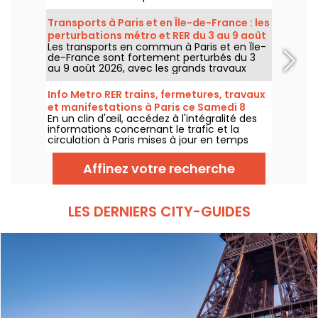
marqué par un risque d’orages, les
températures vont progressivement baisser
Transports à Paris et en Île-de-France : les
avant le retour d’un temps plus chaud et
perturbations métro et RER du 3 au 9 août
ensoleillé pour le week-end.
Les transports en commun à Paris et en Île-
2026
de-France sont fortement perturbés du 3
au 9 août 2026, avec les grands travaux
d'été qui impactent très durement
certaines lignes, selon la RATP et SNCF.
Info Metro RER trains, fermetures, travaux
et manifestations à Paris ce Samedi 8
En un clin d'œil, accédez à l'intégralité des
août 2026
informations concernant le trafic et la
circulation à Paris mises à jour en temps
réel. Metro RER et Transilien de la RATP,
travaux, circulation, grands évènements et
Affinez votre recherche
manifestations, on vous donne toutes les
informations pratiques à connaître avant de
sortir à Paris ce Samedi 8 août 2026.
LES DERNIERS CITY-GUIDES