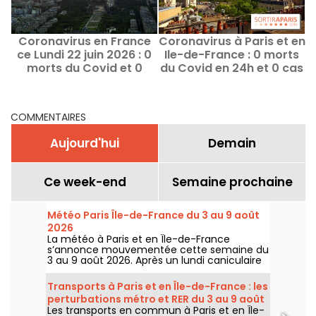
Coronavirus en France
Coronavirus à Paris et en
E
ce Lundi 22 juin 2026 : 0
Ile-de-France : 0 morts
d
morts du Covid et 0
du Covid en 24h et 0 cas
nouveaux cas
graves
COMMENTAIRES
Aujourd'hui
Demain
Ce week-end
Semaine prochaine
Météo Paris Île-de-France du 3 au 9 août
2026
La météo à Paris et en Île-de-France
s’annonce mouvementée cette semaine du
3 au 9 août 2026. Après un lundi caniculaire
marqué par un risque d’orages, les
températures vont progressivement baisser
Transports à Paris et en Île-de-France : les
avant le retour d’un temps plus chaud et
perturbations métro et RER du 3 au 9 août
ensoleillé pour le week-end.
Les transports en commun à Paris et en Île-
2026