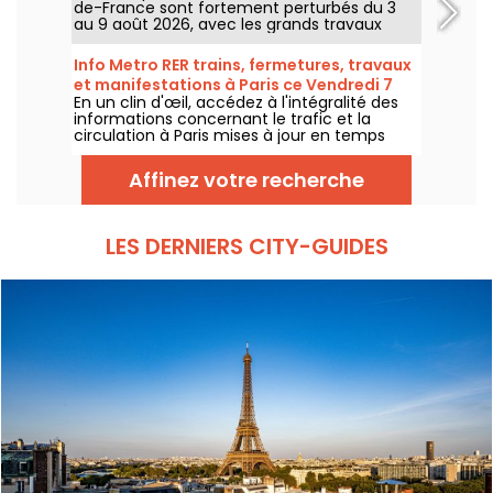
de-France sont fortement perturbés du 3
au 9 août 2026, avec les grands travaux
d'été qui impactent très durement
certaines lignes, selon la RATP et SNCF.
Info Metro RER trains, fermetures, travaux
et manifestations à Paris ce Vendredi 7
En un clin d'œil, accédez à l'intégralité des
août 2026
informations concernant le trafic et la
circulation à Paris mises à jour en temps
réel. Metro RER et Transilien de la RATP,
travaux, circulation, grands évènements et
Affinez votre recherche
manifestations, on vous donne toutes les
informations pratiques à connaître avant de
sortir à Paris ce Vendredi 7 août 2026.
LES DERNIERS CITY-GUIDES