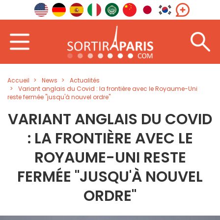
Accueil
News
Actualités
Variant anglais du Covid : la frontière avec le Royaume-Uni
reste fermée "jusqu'à nouvel ordre"
VARIANT ANGLAIS DU COVID
: LA FRONTIÈRE AVEC LE
ROYAUME-UNI RESTE
FERMÉE "JUSQU'À NOUVEL
ORDRE"