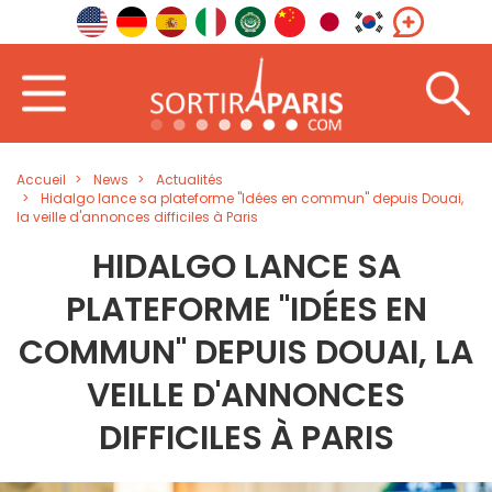
Accueil
News
Actualités
Hidalgo lance sa plateforme "Idées en commun" depuis Douai,
la veille d'annonces difficiles à Paris
HIDALGO LANCE SA
PLATEFORME "IDÉES EN
COMMUN" DEPUIS DOUAI, LA
VEILLE D'ANNONCES
DIFFICILES À PARIS