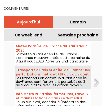
Hidalgo ?
COMMENTAIRES
Aujourd'hui
Demain
Ce week-end
Semaine prochaine
Météo Paris Île-de-France du 3 au 9 août
2026
La météo à Paris et en Île-de-France
s’annonce mouvementée cette semaine du
3 au 9 août 2026. Après un lundi caniculaire
marqué par un risque d’orages, les
températures vont progressivement baisser
Transports à Paris et en Île-de-France : les
avant le retour d’un temps plus chaud et
perturbations métro et RER du 3 au 9 août
ensoleillé pour le week-end.
Les transports en commun à Paris et en Île-
2026
de-France sont fortement perturbés du 3
au 9 août 2026, avec les grands travaux
d'été qui impactent très durement
certaines lignes, selon la RATP et SNCF.
Info Metro RER trains, fermetures, travaux
et manifestations à Paris ce Samedi 8
En un clin d'œil, accédez à l'intégralité des
août 2026
informations concernant le trafic et la