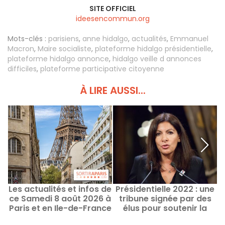
SITE OFFICIEL
ideesencommun.org
Mots-clés :
parisiens
,
anne hidalgo
,
actualités
,
Emmanuel
Macron
,
Maire socialiste
,
plateforme hidalgo présidentielle
,
plateforme hidalgo annonce
,
hidalgo veille d annonces
difficiles
,
plateforme participative citoyenne
À LIRE AUSSI...
Les actualités et infos de
Présidentielle 2022 : une
ce Samedi 8 août 2026 à
tribune signée par des
Paris et en Ile-de-France
élus pour soutenir la
candidature d'Anne