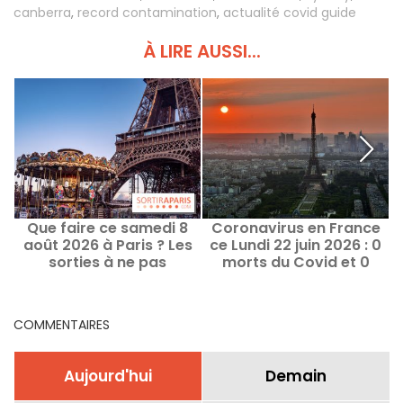
canberra
,
record contamination
,
actualité covid guide
À LIRE AUSSI...
Que faire ce samedi 8
Coronavirus en France
É
août 2026 à Paris ? Les
ce Lundi 22 juin 2026 : 0
sorties à ne pas
morts du Covid et 0
manquer
nouveaux cas
COMMENTAIRES
Aujourd'hui
Demain