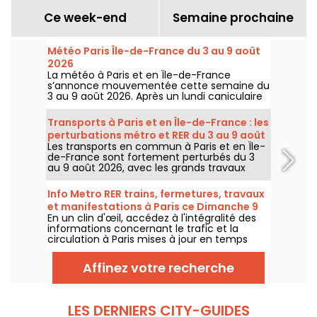
Ce week-end
Semaine prochaine
Météo Paris Île-de-France du 3 au 9 août
2026
La météo à Paris et en Île-de-France
s’annonce mouvementée cette semaine du
3 au 9 août 2026. Après un lundi caniculaire
marqué par un risque d’orages, les
températures vont progressivement baisser
Transports à Paris et en Île-de-France : les
avant le retour d’un temps plus chaud et
perturbations métro et RER du 3 au 9 août
ensoleillé pour le week-end.
Les transports en commun à Paris et en Île-
2026
de-France sont fortement perturbés du 3
au 9 août 2026, avec les grands travaux
d'été qui impactent très durement
certaines lignes, selon la RATP et SNCF.
Info Metro RER trains, fermetures, travaux
et manifestations à Paris ce Dimanche 9
En un clin d'œil, accédez à l'intégralité des
août 2026
informations concernant le trafic et la
circulation à Paris mises à jour en temps
réel. Metro RER et Transilien de la RATP,
travaux, circulation, grands évènements et
Affinez votre recherche
manifestations, on vous donne toutes les
informations pratiques à connaître avant de
sortir à Paris ce Dimanche 9 août 2026.
LES DERNIERS CITY-GUIDES