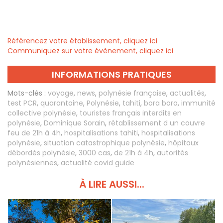
Référencez votre établissement, cliquez ici
Communiquez sur votre évènement, cliquez ici
INFORMATIONS PRATIQUES
Mots-clés :
voyage
,
news
,
polynésie française
,
actualités
,
test PCR
,
quarantaine
,
Polynésie
,
tahiti
,
bora bora
,
immunité
collective polynésie
,
touristes français interdits en
polynésie
,
Dominique Sorain
,
rétablissement d un couvre
feu de 21h à 4h
,
hospitalisations tahiti
,
hospitalisations
polynésie
,
situation catastrophique polynésie
,
hôpitaux
débordés polynésie
,
3000 cas
,
de 21h à 4h
,
autorités
polynésiennes
,
actualité covid guide
À LIRE AUSSI...