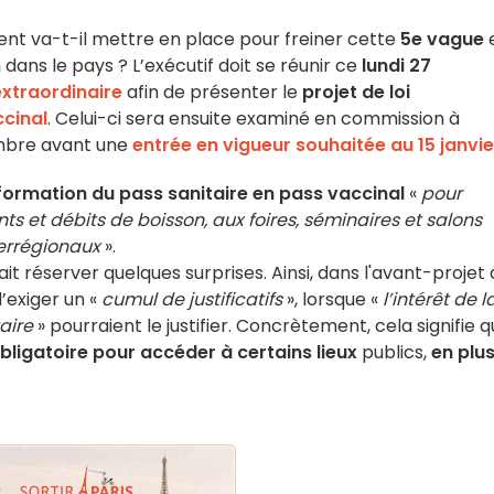
ent va-t-il mettre en place pour freiner cette
5e vague
e
n
dans le pays ? L’exécutif doit se réunir ce
lundi 27
extraordinaire
afin de présenter le
projet de loi
cinal
. Celui-ci sera ensuite examiné en commission à
mbre avant une
entrée en vigueur souhaitée au 15 janvie
ormation du pass sanitaire en pass vaccinal
«
pour
ants et débits de boisson, aux foires, séminaires et salons
terrégionaux
».
rait réserver quelques surprises. Ainsi, dans l'avant-projet
d’exiger un «
cumul de justificatifs
», lorsque «
l’intérêt de l
aire
» pourraient le justifier. Concrètement, cela signifie q
bligatoire pour accéder à certains lieux
publics,
en plu