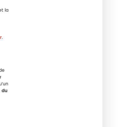
t la
r
.
 de
a
u’un
s du