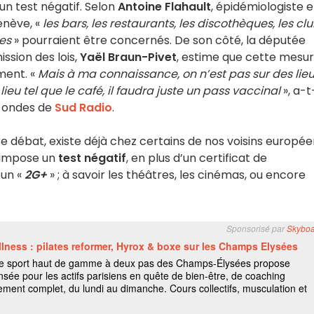
un test négatif. Selon
Antoine Flahault
, épidémiologiste e
enève, «
les bars, les restaurants, les discothèques, les cl
es
» pourraient être concernés. De son côté, la députée
ssion des lois,
Yaël Braun-Pivet
, estime que cette mesu
ent. «
Mais à ma connaissance, on n’est pas sur des lie
lieu tel que le café, il faudra juste un pass vaccinal
», a-t
s ondes de
Sud Radio
.
re débat, existe déjà chez certains de nos voisins europée
 impose un
test négatif
, en plus d’un certificat de
 un «
2G+
» ; à savoir les théâtres, les cinémas, ou encore