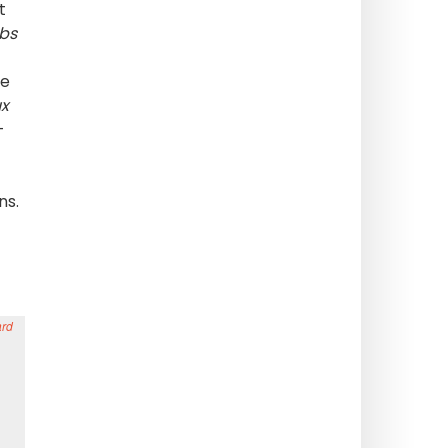
t
ubs
re
ux
-
ns.