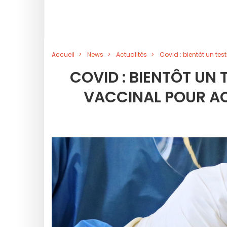
Accueil
News
Actualités
Covid : bientôt un te
COVID : BIENTÔT UN 
VACCINAL POUR AC