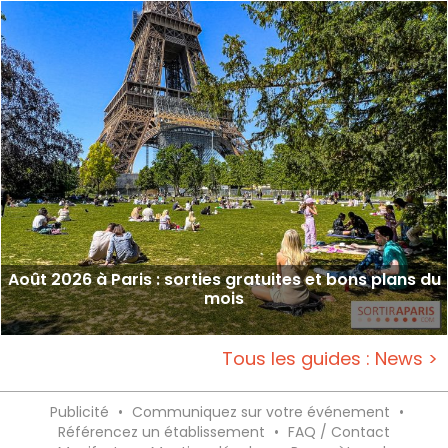
Août 2026 à Paris : sorties gratuites et bons plans du
mois
Tous les guides : News >
Publicité
•
Communiquez sur votre événement
•
Référencez un établissement
•
FAQ / Contact