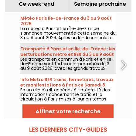
Ce week-end
Semaine prochaine
Météo Paris Île-de-France du 3 au 9 août
2026
La météo à Paris et en Île-de-France
s’annonce mouvementée cette semaine du
3 au 9 août 2026. Après un lundi caniculaire
marqué par un risque d’orages, les
températures vont progressivement baisser
Transports à Paris et en Île-de-France : les
avant le retour d’un temps plus chaud et
perturbations métro et RER du 3 au 9 août
ensoleillé pour le week-end.
Les transports en commun à Paris et en Île-
2026
de-France sont fortement perturbés du 3
au 9 août 2026, avec les grands travaux
d'été qui impactent très durement
certaines lignes, selon la RATP et SNCF.
Info Metro RER trains, fermetures, travaux
et manifestations à Paris ce Samedi 8
En un clin d'œil, accédez à l'intégralité des
août 2026
informations concernant le trafic et la
circulation à Paris mises à jour en temps
réel. Metro RER et Transilien de la RATP,
travaux, circulation, grands évènements et
Affinez votre recherche
manifestations, on vous donne toutes les
informations pratiques à connaître avant de
sortir à Paris ce Samedi 8 août 2026.
LES DERNIERS CITY-GUIDES