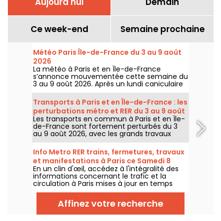
Aujourd'hui
Demain
Ce week-end
Semaine prochaine
Météo Paris Île-de-France du 3 au 9 août
2026
La météo à Paris et en Île-de-France
s’annonce mouvementée cette semaine du
3 au 9 août 2026. Après un lundi caniculaire
marqué par un risque d’orages, les
températures vont progressivement baisser
Transports à Paris et en Île-de-France : les
avant le retour d’un temps plus chaud et
perturbations métro et RER du 3 au 9 août
ensoleillé pour le week-end.
Les transports en commun à Paris et en Île-
2026
de-France sont fortement perturbés du 3
au 9 août 2026, avec les grands travaux
d'été qui impactent très durement
certaines lignes, selon la RATP et SNCF.
Info Metro RER trains, fermetures, travaux
et manifestations à Paris ce Samedi 8
En un clin d'œil, accédez à l'intégralité des
août 2026
informations concernant le trafic et la
circulation à Paris mises à jour en temps
réel. Metro RER et Transilien de la RATP,
travaux, circulation, grands évènements et
Affinez votre recherche
manifestations, on vous donne toutes les
informations pratiques à connaître avant de
sortir à Paris ce Samedi 8 août 2026.