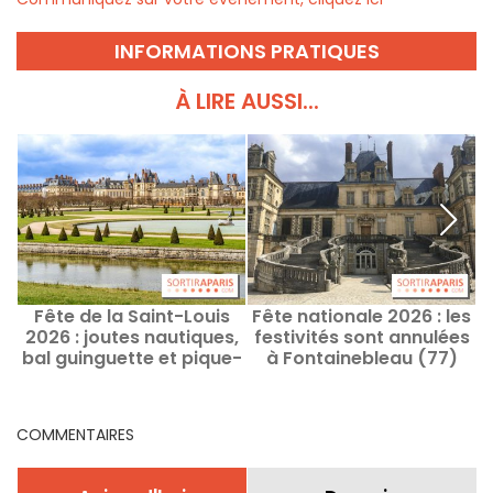
INFORMATIONS PRATIQUES
À LIRE AUSSI...
Fête de la Saint-Louis
Fête nationale 2026 : les
2026 : joutes nautiques,
festivités sont annulées
bal guinguette et pique-
à Fontainebleau (77)
M
nique à Fontainebleau
g
(77)
COMMENTAIRES