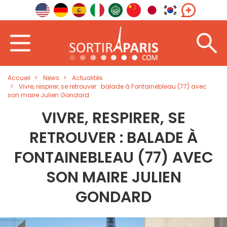
Accueil
News
Actualités
Vivre, respirer, se retrouver : balade à Fontainebleau (77) avec
son maire Julien Gondard
VIVRE, RESPIRER, SE
RETROUVER : BALADE À
FONTAINEBLEAU (77) AVEC
SON MAIRE JULIEN
GONDARD