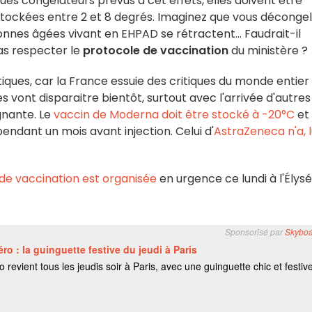
ques congélateurs prévus à cet effets, elles doivent être
 stockées entre 2 et 8 degrés. Imaginez que vous déconge
sonnes âgées vivant en EHPAD se rétractent... Faudrait-il
pas respecter le
protocole de vaccination
du ministère ?
ques, car la France essuie des critiques du monde entier
es vont disparaitre bientôt, surtout avec l'arrivée d'autres
gnante. Le
vaccin de Moderna doit être stocké à -20°C
et
endant un mois avant injection. Celui d'
AstraZeneca n'a, lu
de vaccination est organisée
en urgence ce lundi à l'Élys