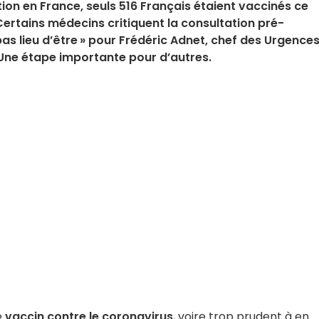
ion en France, seuls 516 Français étaient vaccinés ce
. Certains médecins critiquent la consultation pré-
pas lieu d’être » pour Frédéric Adnet, chef des Urgence
 Une étape importante pour d’autres.
e
vaccin contre le coronavirus
, voire trop prudent à en