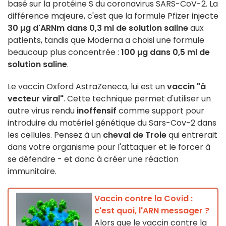
basé sur la protéine S du coronavirus SARS-CoV-2. La
différence majeure, c'est que la formule Pfizer injecte
30 µg d'ARNm dans 0,3 ml de solution saline
aux
patients, tandis que Moderna a choisi une formule
beaucoup plus concentrée :
100 µg dans 0,5 ml de
solution saline
.
Le vaccin Oxford AstraZeneca, lui est un
vaccin "à
vecteur viral"
. Cette technique permet d'utiliser un
autre virus rendu
inoffensif
comme support pour
introduire du matériel génétique du Sars-Cov-2 dans
les cellules. Pensez à un
cheval de Troie
qui entrerait
dans votre organisme pour l'attaquer et le forcer à
se défendre - et donc à créer une réaction
immunitaire.
Vaccin contre la Covid :
c'est quoi, l'ARN messager ?
Alors que le vaccin contre la