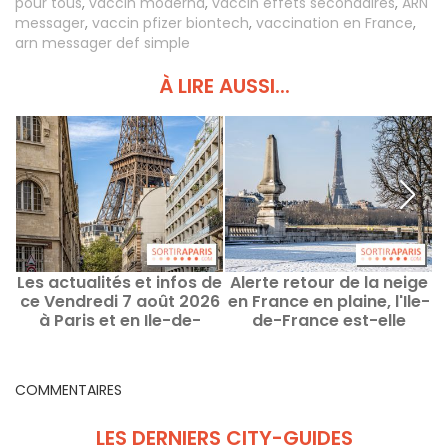
pour tous
,
vaccin moderna
,
vaccin effets secondaires
,
ARN
messager
,
vaccin pfizer biontech
,
vaccination en France
,
arn messager def simple
À LIRE AUSSI...
Les actualités et infos de
Alerte retour de la neige
C
ce Vendredi 7 août 2026
en France en plaine, l'Ile-
à Paris et en Ile-de-
de-France est-elle
d
France
concernée ?
COMMENTAIRES
LES DERNIERS CITY-GUIDES