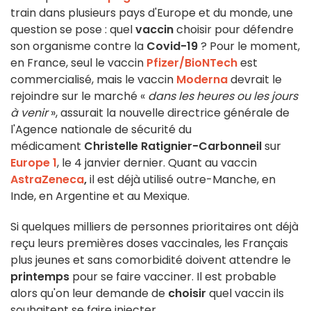
train dans plusieurs pays d'Europe et du monde, une
question se pose : quel
vaccin
choisir pour défendre
son organisme contre la
Covid-19
? Pour le moment,
en France, seul le vaccin
Pfizer/BioNTech
est
commercialisé, mais le vaccin
Moderna
devrait le
rejoindre sur le marché «
dans les heures ou les jours
à venir
», assurait la nouvelle directrice générale de
l'Agence nationale de sécurité du
médicament
Christelle Ratignier-Carbonneil
sur
Europe 1
, le 4 janvier dernier. Quant au vaccin
AstraZeneca
,
il est déjà utilisé outre-Manche, en
Inde, en Argentine et au Mexique.
Si quelques milliers de personnes prioritaires ont déjà
reçu leurs premières doses vaccinales, les Français
plus jeunes et sans comorbidité doivent attendre le
printemps
pour se faire vacciner. Il est probable
alors qu'on leur demande de
choisir
quel vaccin ils
souhaitent se faire injecter.