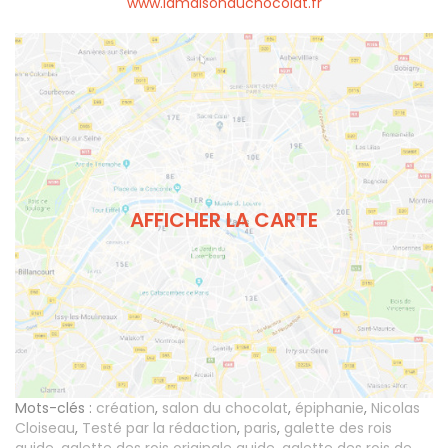
www.lamaisonduchocolat.fr
AFFICHER LA CARTE
Mots-clés :
création
,
salon du chocolat
,
épiphanie
,
Nicolas
Cloiseau
,
Testé par la rédaction
,
paris
,
galette des rois