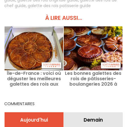
guide
,
galette des rois originale guide
,
galette des rois de
chef guide
,
galette des rois patisserie guide
À LIRE AUSSI...
Île-de-France : voici où
Les bonnes galettes des
déguster les meilleures
rois de pâtisseries-
galettes des rois aux
boulangeries 2026 à
amandes 2026
Paris, les créations
d'artisans
COMMENTAIRES
Aujourd'hui
Demain