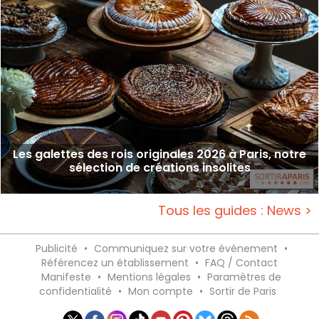
Les galettes des rois originales 2026 à Paris, notre
sélection de créations insolites
Tous les guides : News >
Publicité
•
Communiquez sur votre événement
•
Référencez un établissement
•
FAQ / Contact
Manifeste
•
Mentions légales
•
Paramètres de
confidentialité
•
Mon compte
•
Sortir de Paris