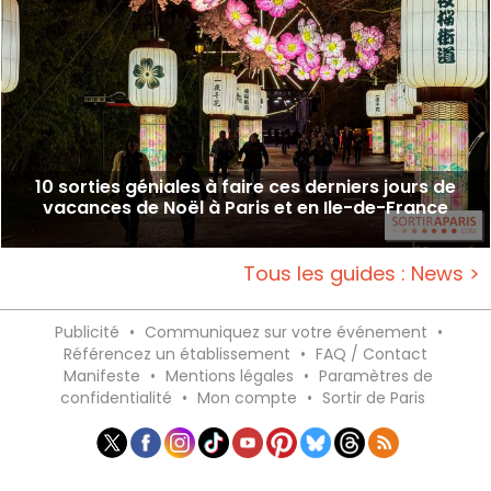
10 sorties géniales à faire ces derniers jours de
vacances de Noël à Paris et en Ile-de-France
Tous les guides : News >
Publicité
•
Communiquez sur votre événement
•
Référencez un établissement
•
FAQ / Contact
Manifeste
•
Mentions légales
•
Paramètres de
confidentialité
•
Mon compte
•
Sortir de Paris