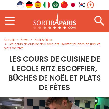
Accueil
News
Noël & Fêtes
Les cours de cuisine de l'Ecole Ritz Escoffier, bûches de Noël et
plats de fêtes
LES COURS DE CUISINE DE
L'ECOLE RITZ ESCOFFIER,
BÛCHES DE NOËL ET PLATS
DE FÊTES