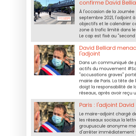
confirme David Belli
À l'occasion de la Journée
septembre 2021, l'adjoint à
objectifs et le calendrier
zone à trafic limité dans l
Le cap est fixé au "second 
David Belliard mena
l'adjoint
Dans un communiqué de pre
actifs du mouvement #Sacc
"accusations graves" portée
mairie de Paris. La tête de
doigt la responsabilité de
réseaux, après avoir reçu
Paris : l'adjoint Davi
Le maire-adjoint chargé des
les réseaux sociaux la lett
groupuscule anonyme mena
d'arrêter immédiatement t