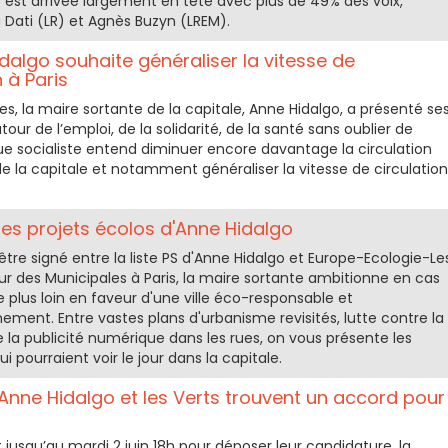
e est arrivée largement en tête avec plus de 49% des voix,
a Dati (LR) et Agnès Buzyn (LREM).
dalgo souhaite généraliser la vitesse de
 à Paris
s, la maire sortante de la capitale, Anne Hidalgo, a présenté se
our de l’emploi, de la solidarité, de la santé sans oublier de
’élue socialiste entend diminuer encore davantage la circulation
e la capitale et notamment généraliser la vitesse de circulation
 les projets écolos d'Anne Hidalgo
être signé entre la liste PS d'Anne Hidalgo et Europe-Ecologie-Le
r des Municipales à Paris, la maire sortante ambitionne en cas
e plus loin en faveur d'une ville éco-responsable et
ement. Entre vastes plans d'urbanisme revisités, lutte contre la
e la publicité numérique dans les rues, on vous présente les
i pourraient voir le jour dans la capitale.
 Anne Hidalgo et les Verts trouvent un accord pour
 jusqu’au mardi 2 juin 18h pour déposer leur candidature, la