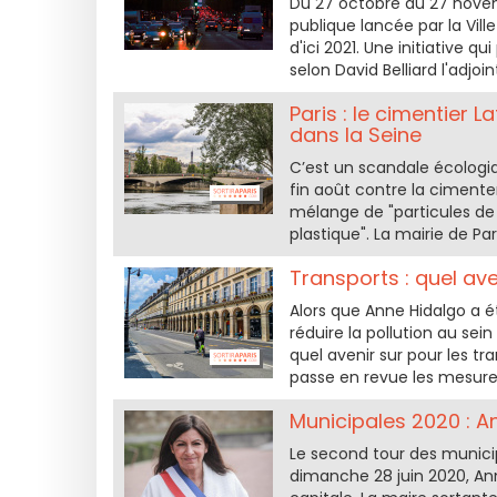
Du 27 octobre au 27 novemb
publique lancée par la Vill
d'ici 2021. Une initiative q
selon David Belliard l'adjoi
Paris : le cimentier
dans la Seine
C’est un scandale écologiq
fin août contre la ciment
mélange de "particules de 
plastique". La mairie de Pa
Transports : quel ave
Alors que Anne Hidalgo a 
réduire la pollution au se
quel avenir sur pour les tr
passe en revue les mesure
Municipales 2020 : A
Le second tour des munici
dimanche 28 juin 2020, An