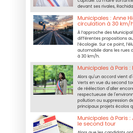
capitale. La maire sortant
devant ses rivales, Rachid
Municipales : Anne Hi
circulation à 30 km/h
À l’approche des Municipale
différentes propositions aut
l’écologie. Sur ce point, l
automobile dans les rues d
à 30 km/h.
Municipales à Paris :
Alors qu'un accord vient d'
Verts en vue du second tou
de réélection d'aller encor
respectueuse de l'environn
pollution ou suppression d
principaux projets écolos qu
Municipales à Paris :
le second tour
Alors que les candidats ont