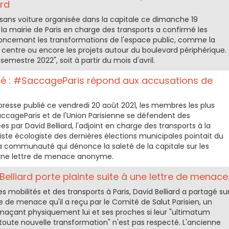
ard
 sans voiture organisée dans la capitale ce dimanche 19
 la mairie de Paris en charge des transports a confirmé les
 concernant les transformations de l'espace public, comme la
e centre ou encore les projets autour du boulevard périphérique.
semestre 2022", soit à partir du mois d'avril.
cé : #SaccageParis répond aux accusations de
sse publié ce vendredi 20 août 2021, les membres les plus
ageParis et de l'Union Parisienne se défendent des
s par David Belliard, l'adjoint en charge des transports à la
 liste écologiste des dernières élections municipales pointait du
 la communauté qui dénonce la saleté de la capitale sur les
 une lettre de menace anonyme.
d Belliard porte plainte suite à une lettre de menace
 mobilités et des transports à Paris, David Belliard a partagé su
re de menace qu'il a reçu par le Comité de Salut Parisien, un
çant physiquement lui et ses proches si leur "ultimatum
oute nouvelle transformation" n'est pas respecté. L'ancienne