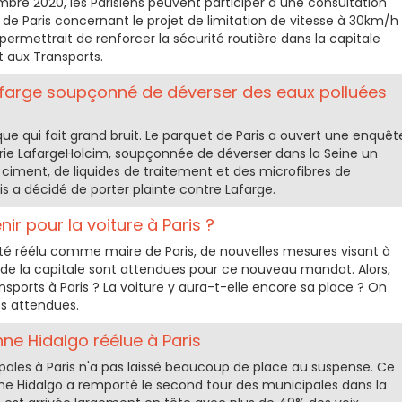
re 2020, les Parisiens peuvent participer à une consultation
e de Paris concernant le projet de limitation de vitesse à 30km/h
ui permettrait de renforcer la sécurité routière dans la capitale
nt aux Transports.
 Lafarge soupçonné de déverser des eaux polluées
ue qui fait grand bruit. Le parquet de Paris a ouvert une enquêt
erie LafargeHolcim, soupçonnée de déverser dans la Seine un
ciment, de liquides de traitement et des microfibres de
ris a décidé de porter plainte contre Lafarge.
nir pour la voiture à Paris ?
été réélu comme maire de Paris, de nouvelles mesures visant à
in de la capitale sont attendues pour ce nouveau mandat. Alors,
ansports à Paris ? La voiture y aura-t-elle encore sa place ? On
s attendues.
nne Hidalgo réélue à Paris
pales à Paris n'a pas laissé beaucoup de place au suspense. Ce
ne Hidalgo a remporté le second tour des municipales dans la