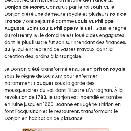
Découvrez un morceau d'
Histoire de France
au
Donjon de Moret
. Construit par le roi
Louis VI
, le
Donjon a été une demeure royale et plusieurs
rois de
France
y ont séjourné comme
Louis VI
,
Philippe
Auguste
,
Saint Louis
,
Philippe IV
le Bel... Sous le règne
du roi
Henry IV
, le domaine est loué à des engagistes
dont le plus illustre fut son surintendant des finances,
Sully,
qui entreprend de vastes travaux, dont la
création des jardins à la française.
Le Donjon a été transformé ensuite en
prison royale
sous le règne de Louis XIV pour enfermer
notamment
Fouquet
sous la garde des
mousquetaires du Roi, dont l'illustre D'Artagnan. À la
révolution de
1793,
le Donjon est incendié et tombe
en ruine jusqu'en 1880. Joanne et Eugène Thirion en
font l'acquisition et le restaurent, transformant le
Donjon en habitation de plaisance.