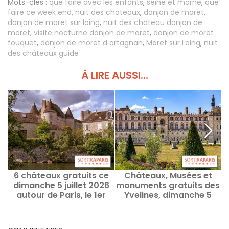
Mots-clés :
que faire avec les enfants
,
seine et marne
,
que
faire ce week end
,
nuit des chateaux
,
donjon de moret
,
donjon de moret sur loing
,
nuit des chateau donjon de
moret
,
visite nocturne donjon de moret
,
donjon de moret
fouquet
,
donjon de moret d artagnan
,
Moret sur Loing
,
nuit
des châteaux guide
À LIRE AUSSI...
6 châteaux gratuits ce
Châteaux, Musées et
dimanche 5 juillet 2026
monuments gratuits des
autour de Paris, le 1er
Yvelines, dimanche 5
dimanche du mois
juillet 2026, 1er dimanche
du mois