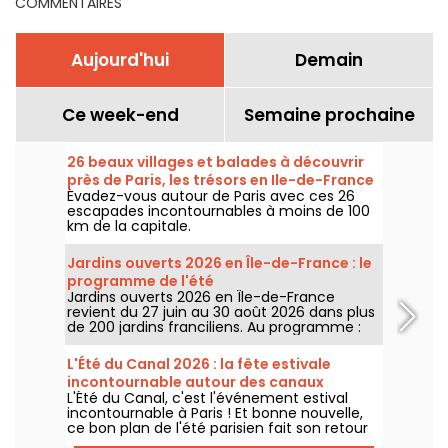
COMMENTAIRES
Aujourd'hui
Demain
Ce week-end
Semaine prochaine
26 beaux villages et balades à découvrir
près de Paris, les trésors en Ile-de-France
Évadez-vous autour de Paris avec ces 26
escapades incontournables à moins de 100
km de la capitale.
Jardins ouverts 2026 en Île-de-France : le
programme de l'été
Jardins ouverts 2026 en Île-de-France
revient du 27 juin au 30 août 2026 dans plus
de 200 jardins franciliens. Au programme :
concerts, spectacles, visites, ateliers et
installations artistiques.
L'Été du Canal 2026 : la fête estivale
incontournable autour des canaux
L'Été du Canal, c'est l'événement estival
parisiens, dates & programme
incontournable à Paris ! Et bonne nouvelle,
ce bon plan de l'été parisien fait son retour
du 27 juin au 9 août 2026. Au programme de