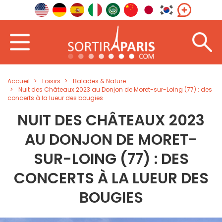
Accueil
Loisirs
Balades & Nature
Nuit des Châteaux 2023 au Donjon de Moret-sur-Loing (77) : des
concerts à la lueur des bougies
NUIT DES CHÂTEAUX 2023
AU DONJON DE MORET-
SUR-LOING (77) : DES
CONCERTS À LA LUEUR DES
BOUGIES