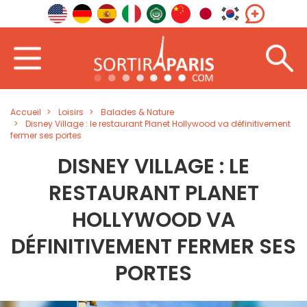
Accueil
Loisirs
Balades & Nature
Disney Village : le restaurant Planet Hollywood va définitivement
fermer ses portes
DISNEY VILLAGE : LE
RESTAURANT PLANET
HOLLYWOOD VA
DÉFINITIVEMENT FERMER SES
PORTES