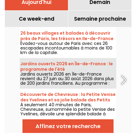
Aujourd'hui
Demain
Ce week-end
Semaine prochaine
26 beaux villages et balades à découvrir
près de Paris, les trésors en Ile-de-France
Évadez-vous autour de Paris avec ces 26
escapades incontournables à moins de 100
km de la capitale.
Jardins ouverts 2026 en Île-de-France : le
programme de l'été
Jardins ouverts 2026 en Île-de-France
revient du 27 juin au 30 août 2026 dans plus
de 200 jardins franciliens. Au programme :
concerts, spectacles, visites, ateliers et
installations artistiques.
Découverte de Chevreuse : la Petite Venise
des Yvelines et sa jolie balade des Petits
À seulement 40 minutes de Paris,
Ponts
Chevreuse, surnommée la petite Venise des
Yvelines, dévoile une splendide balade à
travers ses petits ponts. Ce véritable écrin
de verdure, accessible en RER, nous dévpoile
Affinez votre recherche
une escapade au charme insoupçonné. On
vous embarque pour une aventure nature