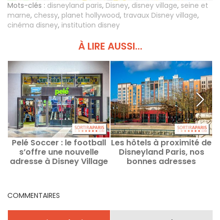
Mots-clés :
disneyland paris
,
Disney
,
disney village
,
seine et
marne
,
chessy
,
planet hollywood
,
travaux Disney village
,
cinéma disney
,
institution disney
À LIRE AUSSI...
Pelé Soccer : le football
Les hôtels à proximité de
s’offre une nouvelle
Disneyland Paris, nos
adresse à Disney Village
bonnes adresses
COMMENTAIRES